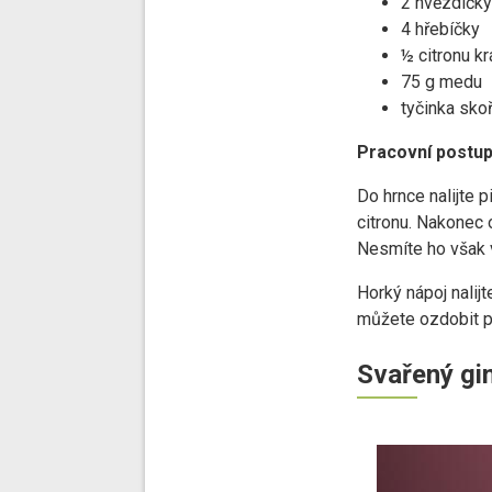
2 hvězdičk
4 hřebíčky
½ citronu k
75 g medu
tyčinka sko
Pracovní postup
Do hrnce nalijte p
citronu. Nakonec
Nesmíte ho však v
Horký nápoj nalij
můžete ozdobit p
Svařený gi