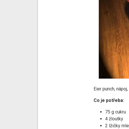
Eier punch, nápoj,
Co je potřeba:
75 g cukru
4 žloutky
2 lžičky ml