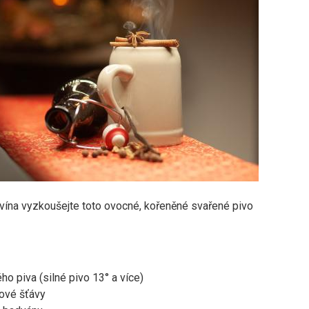
vína vyzkoušejte toto ovocné, kořeněné svařené pivo
ého piva (silné pivo 13° a více)
ové šťávy