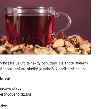
víno jste už určitě někdy ochutnali, ale znáte svařený
í nápoj není tak sladký, je nahořklý a výborně chutná.
bovat:
inkové šťávy
erančového džusu
ořice