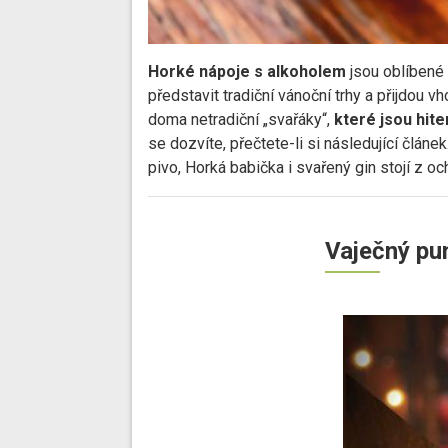
Horké nápoje s alkoholem
jsou oblíbené 
představit tradiční vánoční trhy a přijdou v
doma netradiční „svařáky“,
které jsou hit
se dozvíte, přečtete-li si následující člán
pivo, Horká babička i svařený gin stojí z oc
Vaječný pu