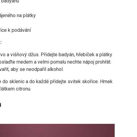
y badyánu
rájeného na plátky
řice k podávání
:
ivo a višňový džus. Přidejte badyán, hřebíček a plátky
 oslaďte medem a velmi pomalu nechte nápoj prohřát.
ařit, aby se neodpařil alkohol.
te do sklenic a do každé přidejte svitek skořice. Hrnek
látkem citronu.
n