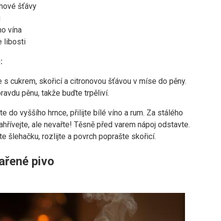
onové šťávy
u
ho vína
 libosti
:
e s cukrem, skořicí a citronovou šťávou v míse do pěny.
ravdu pěnu, takže buďte trpěliví.
te do vyššího hrnce, přilijte bílé víno a rum. Za stálého
hřívejte, ale nevařte! Těsně před varem nápoj odstavte.
te šlehačku, rozlijte a povrch poprašte skořicí.
ařené pivo