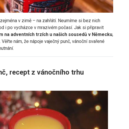
zejména v zimě – na zahřátí. Neumíme si bez nich
hod i po vycházce v mrazivém počasí. Jak si připravit
em na adventních trzích u našich sousedů v Německu
,
ek. Věřte nám, že nápoje vaječný punč, vánoční svařené
hutnání.
nč, recept z vánočního trhu