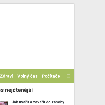
Zdraví
Volný čas
Počítače
s nejčtenější
Jak uvařit a zavařit do zásoby