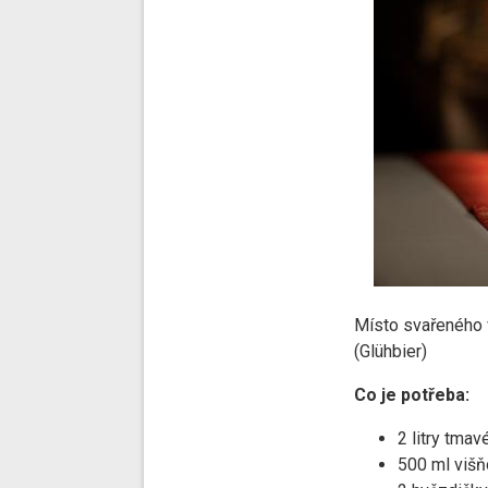
Místo svařeného 
(
Glühbier)
Co je potřeba:
2 litry tmav
500 ml višň