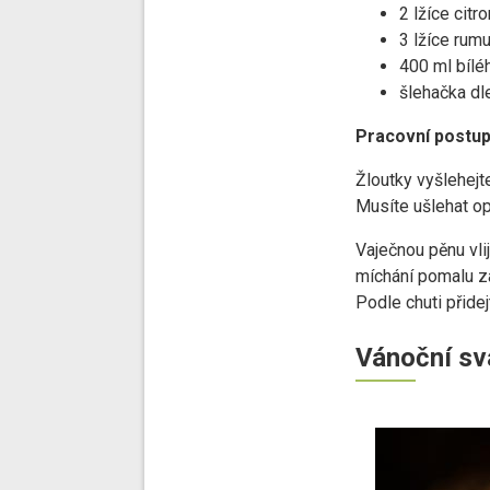
2 lžíce citr
3 lžíce rum
400 ml bílé
šlehačka dle
Pracovní postup
Žloutky vyšlehejt
Musíte ušlehat op
Vaječnou pěnu vlij
míchání pomalu za
Podle chuti přidej
Vánoční sv