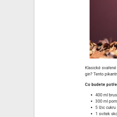
Klasické svařené 
gin? Tento pikantn
Co budete potře
400 ml brus
300 ml pom
5 lžic cukru
1 svitek sk