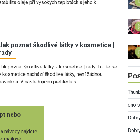
stabilita oleje při vysokých teplotách a jeho k…
Jak poznat škodlivé látky v kosmetice |
rady
Jak poznat škodlivé látky v kosmetice | rady. To, že se
v kosmetice nachází škodlivé látky, není žádnou
Pos
novinkou. V následujícím přehledu si…
Thunb
ono s
pt nebo
Dobr
Dobrý
 a návody najdete
 e-mailové