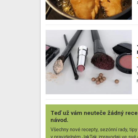
Teď už vám neuteče žádný rece
návod.
Všechny nové recepty, sezónní rady, tipy
v pravidelném JakTak zpravodaji ve své