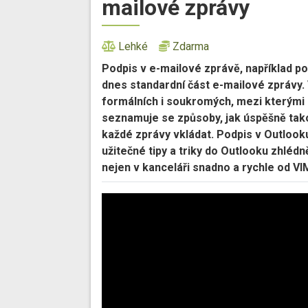
mailové zprávy
Lehké
Zdarma
Podpis v e-mailové zprávě, například p
dnes standardní část e-mailové zprávy. 
formálních i soukromých, mezi kterými l
seznamuje se způsoby, jak úspěšně tako
každé zprávy vkládat. Podpis v Outlooku 
užitečné tipy a triky do Outlooku zhlé
nejen v kanceláři snadno a rychle od VI