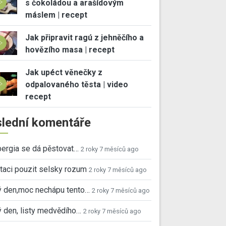
s čokoládou a arašídovým
máslem | recept
Jak připravit ragú z jehněčího a
hovězího masa | recept
Jak upéct věnečky z
odpalovaného těsta | video
recept
lední komentáře
ergia se dá pěstovat…
2 roky 7 měsíců ago
taci pouzit selsky rozum
2 roky 7 měsíců ago
ý den,moc nechápu tento…
2 roky 7 měsíců ago
 den, listy medvědího…
2 roky 7 měsíců ago