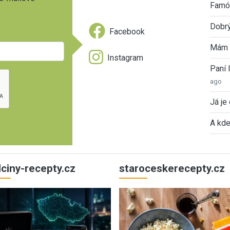
Famóz
Dobrý
Facebook
Mám 
Instagram
Paní
ago
Já je
A kde
ulciny-recepty.cz
staroceskerecepty.cz