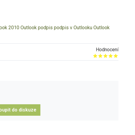
look 2010
Outlook podpis
podpis v Outlooku
Outlook
Hodnocení
Give it 1/5
Give it 2/5
Give it 3/5
Give it 4/5
Give it 5/5
oupit do diskuze