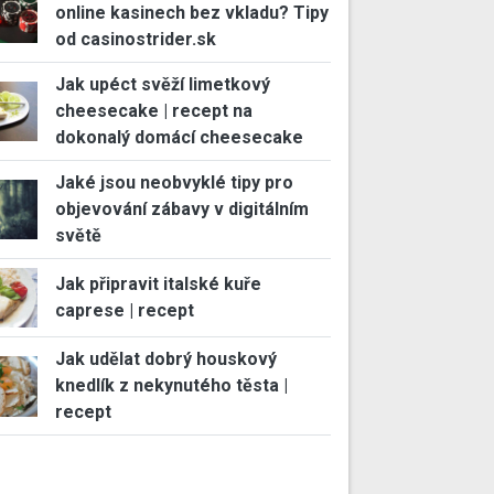
online kasinech bez vkladu? Tipy
od casinostrider.sk
Jak upéct svěží limetkový
cheesecake | recept na
dokonalý domácí cheesecake
Jaké jsou neobvyklé tipy pro
objevování zábavy v digitálním
světě
Jak připravit italské kuře
caprese | recept
Jak udělat dobrý houskový
knedlík z nekynutého těsta |
recept