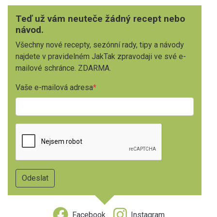
Teď už vám neuteče žádný recept nebo
návod.
Všechny nové recepty, sezónní rady, tipy a návody
najdete v pravidelném JakTak zpravodaji ve své e-
mailové schránce. ZDARMA.
Vaše e-mailová adresa
Facebook
Instagram