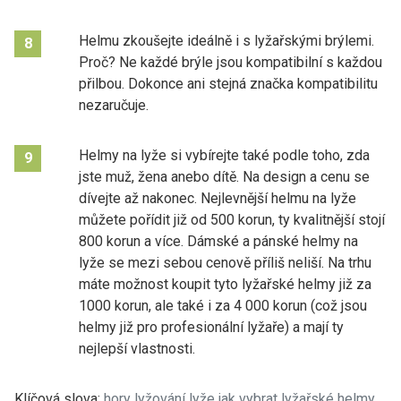
Helmu zkoušejte ideálně i s lyžařskými brýlemi.
8
Proč? Ne každé brýle jsou kompatibilní s každou
přilbou. Dokonce ani stejná značka kompatibilitu
nezaručuje.
Helmy na lyže si vybírejte také podle toho, zda
9
jste muž, žena anebo dítě. Na design a cenu se
dívejte až nakonec. Nejlevnější helmu na lyže
můžete pořídit již od 500 korun, ty kvalitnější stojí
800 korun a více. Dámské a pánské helmy na
lyže se mezi sebou cenově příliš neliší. Na trhu
máte možnost koupit tyto lyžařské helmy již za
1000 korun, ale také i za 4 000 korun (což jsou
helmy již pro profesionální lyžaře) a mají ty
nejlepší vlastnosti.
Klíčová slova:
hory
lyžování
lyže
jak vybrat
lyžařské helmy