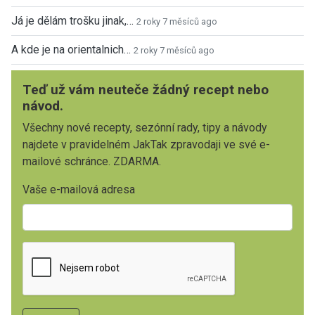
Já je dělám trošku jinak,…
2 roky 7 měsíců ago
A kde je na orientalnich…
2 roky 7 měsíců ago
Teď už vám neuteče žádný recept nebo
návod.
Všechny nové recepty, sezónní rady, tipy a návody
najdete v pravidelném JakTak zpravodaji ve své e-
mailové schránce. ZDARMA.
Vaše e-mailová adresa