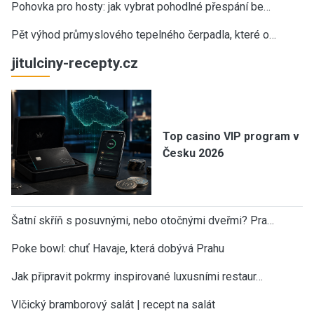
Pohovka pro hosty: jak vybrat pohodlné přespání be…
Pět výhod průmyslového tepelného čerpadla, které o…
jitulciny-recepty.cz
Top casino VIP program v
Česku 2026
Šatní skříň s posuvnými, nebo otočnými dveřmi? Pra…
Poke bowl: chuť Havaje, která dobývá Prahu
Jak připravit pokrmy inspirované luxusními restaur…
Vlčický bramborový salát | recept na salát