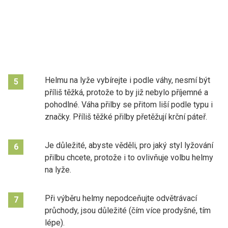
Helmu na lyže vybírejte i podle váhy, nesmí být
5
příliš těžká, protože to by již nebylo příjemné a
pohodlné. Váha přilby se přitom liší podle typu i
značky. Příliš těžké přilby přetěžují krční páteř.
Je důležité, abyste věděli, pro jaký styl lyžování
6
přilbu chcete, protože i to ovlivňuje volbu helmy
na lyže.
Při výběru helmy nepodceňujte odvětrávací
7
průchody, jsou důležité (čím více prodyšné, tím
lépe).