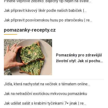
Plněné vepřové žebírko: Báječný tip nejen na sváte…
Jak připravit kávový likér podle našich babiček |…
Jak připravit posvícenskou husu po staročesku | re…
pomazanky-recepty.cz
Pomazánky pro zdravější
životní styl: Jak si pochu…
Jídla, která nachystat na večírek s tématem online…
Jak na netradiční exotickou mrkvovou pomazánku
Jak udělat salát s krabími tyčinkami 7× jinak | re…