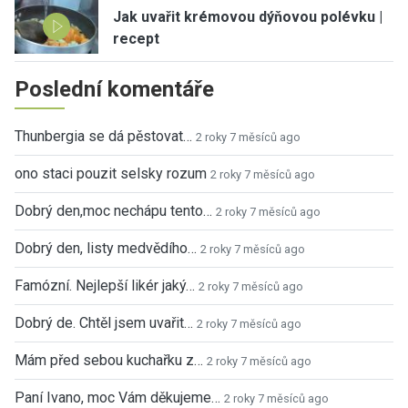
Jak uvařit krémovou dýňovou polévku |
recept
Poslední komentáře
Thunbergia se dá pěstovat…
2 roky 7 měsíců ago
ono staci pouzit selsky rozum
2 roky 7 měsíců ago
Dobrý den,moc nechápu tento…
2 roky 7 měsíců ago
Dobrý den, listy medvědího…
2 roky 7 měsíců ago
Famózní. Nejlepší likér jaký…
2 roky 7 měsíců ago
Dobrý de. Chtěl jsem uvařit…
2 roky 7 měsíců ago
Mám před sebou kuchařku z…
2 roky 7 měsíců ago
Paní Ivano, moc Vám děkujeme…
2 roky 7 měsíců ago