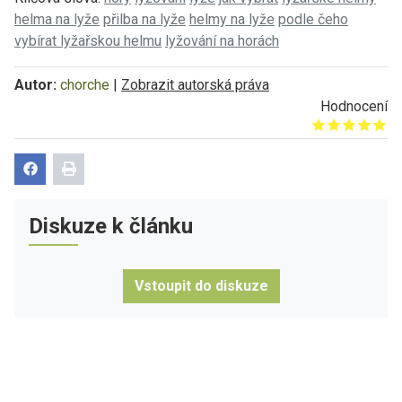
helma na lyže
přilba na lyže
helmy na lyže
podle čeho
vybírat lyžařskou helmu
lyžování na horách
Autor:
chorche
|
Zobrazit autorská práva
Hodnocení
Give it 1/5
Give it 2/5
Give it 3/5
Give it 4/5
Give it 5/5
Diskuze k článku
Vstoupit do diskuze