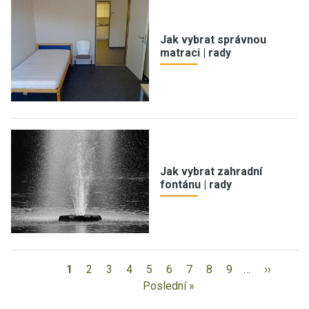
Jak vybrat správnou
matraci | rady
Jak vybrat zahradní
fontánu | rady
1
2
3
4
5
6
7
8
9
…
››
Poslední »