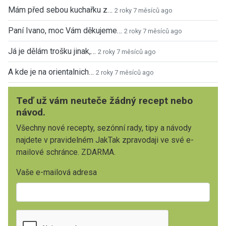
Mám před sebou kuchařku z…
2 roky 7 měsíců ago
Paní Ivano, moc Vám děkujeme…
2 roky 7 měsíců ago
Já je dělám trošku jinak,…
2 roky 7 měsíců ago
A kde je na orientalnich…
2 roky 7 měsíců ago
Teď už vám neuteče žádný recept nebo
návod.
Všechny nové recepty, sezónní rady, tipy a návody
najdete v pravidelném JakTak zpravodaji ve své e-
mailové schránce. ZDARMA.
Vaše e-mailová adresa