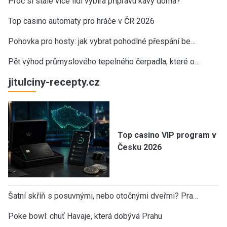
Proč si stále více lidí vybírá přípravu kávy doma?
Top casino automaty pro hráče v ČR 2026
Pohovka pro hosty: jak vybrat pohodlné přespání be…
Pět výhod průmyslového tepelného čerpadla, které o…
jitulciny-recepty.cz
Top casino VIP program v
Česku 2026
Šatní skříň s posuvnými, nebo otočnými dveřmi? Pra…
Poke bowl: chuť Havaje, která dobývá Prahu