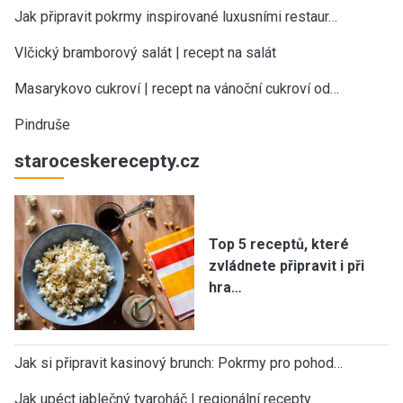
Jak připravit pokrmy inspirované luxusními restaur…
Vlčický bramborový salát | recept na salát
Masarykovo cukroví | recept na vánoční cukroví od…
Pindruše
staroceskerecepty.cz
Top 5 receptů, které
zvládnete připravit i při
hra…
Jak si připravit kasinový brunch: Pokrmy pro pohod…
Jak upéct jablečný tvaroháč | regionální recepty