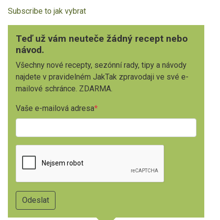
Subscribe to jak vybrat
Teď už vám neuteče žádný recept nebo
návod.
Všechny nové recepty, sezónní rady, tipy a návody
najdete v pravidelném JakTak zpravodaji ve své e-
mailové schránce. ZDARMA.
Vaše e-mailová adresa