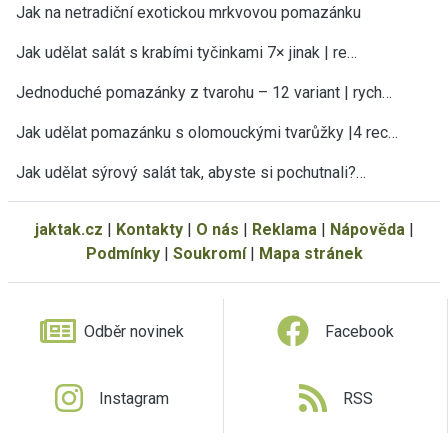
Jak na netradiční exotickou mrkvovou pomazánku
Jak udělat salát s krabími tyčinkami 7× jinak | re…
Jednoduché pomazánky z tvarohu – 12 variant | rych…
Jak udělat pomazánku s olomouckými tvarůžky |4 rec…
Jak udělat sýrový salát tak, abyste si pochutnali?…
jaktak.cz
|
Kontakty
|
O nás
|
Reklama
|
Nápověda
|
Podmínky
|
Soukromí
|
Mapa stránek
Odběr novinek
Facebook
Instagram
RSS