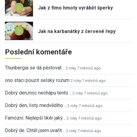
Jak z fimo hmoty vyrábět šperky
Jak na karbanátky z červené řepy
Poslední komentáře
Thunbergia se dá pěstovat…
2 roky 7 měsíců ago
ono staci pouzit selsky rozum
2 roky 7 měsíců ago
Dobrý den,moc nechápu tento…
2 roky 7 měsíců ago
Dobrý den, listy medvědího…
2 roky 7 měsíců ago
Famózní. Nejlepší likér jaký…
2 roky 7 měsíců ago
Dobrý de. Chtěl jsem uvařit…
2 roky 7 měsíců ago