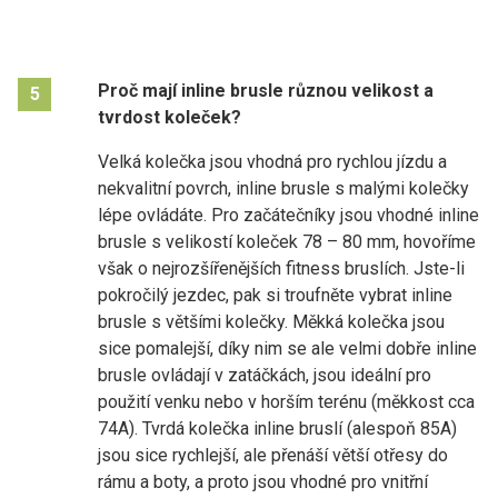
Proč mají inline brusle různou velikost a
5
tvrdost koleček?
Velká kolečka jsou vhodná pro rychlou jízdu a
nekvalitní povrch, inline brusle s malými kolečky
lépe ovládáte. Pro začátečníky jsou vhodné inline
brusle s velikostí koleček 78 – 80 mm, hovoříme
však o nejrozšířenějších fitness bruslích. Jste-li
pokročilý jezdec, pak si troufněte vybrat inline
brusle s většími kolečky. Měkká kolečka jsou
sice pomalejší, díky nim se ale velmi dobře inline
brusle ovládají v zatáčkách, jsou ideální pro
použití venku nebo v horším terénu (měkkost cca
74A). Tvrdá kolečka inline bruslí (alespoň 85A)
jsou sice rychlejší, ale přenáší větší otřesy do
rámu a boty, a proto jsou vhodné pro vnitřní