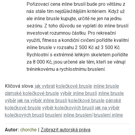
Pořizovací cena inline bruslí bude pro většinu z
nás stále tím nejdůležitějším kritériem. Když už
ale inline brusle kupujte, určitě ne jen na jednu
sezónu. Z toho důvodu se vyplatí do inline bruslí
investovat rozumnou částku. Pro rekreační
využití, fitness a kondiční cvičení pořídíte kvalitní
inline brusle v rozsahu 2 500 Kč až 3 500 Kč.
Rychlostní s extrémně lehkým skeletem pořídíte
za 8 000 Kč, jsou určené ale těm, kteří se věnují
tréninkovému a rychlostnímu bruslení.
Klíčová slova:
jak vybrat
kolečkové brusle
inline brusle
dámské kolečkové brusle
výběr inline bruslí
inline brusle
výběr
jak na výběr inline bruslí
kolečkové brusle
pánské
kolečkové brusle
výběr kolečkových bruslí
jak na výběr
kolečkových bruslí
bruslení
inline bruslení
bruslení inline
Autor:
chorche
|
Zobrazit autorská práva