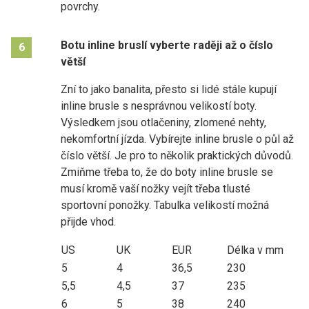
povrchy.
Botu inline bruslí vyberte raději až o číslo
6
větší
Zní to jako banalita, přesto si lidé stále kupují
inline brusle s nesprávnou velikostí boty.
Výsledkem jsou otlačeniny, zlomené nehty,
nekomfortní jízda. Vybírejte inline brusle o půl až
číslo větší. Je pro to několik praktických důvodů.
Zmiňme třeba to, že do boty inline brusle se
musí kromě vaší nožky vejít třeba tlusté
sportovní ponožky. Tabulka velikostí možná
přijde vhod.
US
UK
EUR
Délka v mm
5
4
36,5
230
5,5
4,5
37
235
6
5
38
240