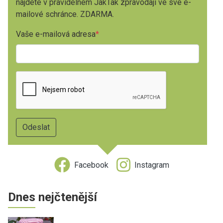
najdete v pravidelném JakTak zpravodaji ve své e-
mailové schránce. ZDARMA.
Vaše e-mailová adresa
Facebook
Instagram
Dnes nejčtenější