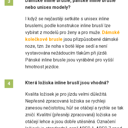
Dámské inline brusle, pánské inline brusle
3
nebo unisex modely?
I když se nejčastěji setkáte s unisex inline
bruslemi, podle konstrukce inline bruslí lze
vybírat z modelů pro ženy a pro muže.
Dámské
kolečkové brusle
jsou přizpůsobené dámské
noze, tzn. že noha v botě lépe sedí a není
vystavována nežádoucím tlakům při jízdě.
Pánské inline brusle jsou vyráběné pro vyšší
hmotnost jezdce.
Která ložiska inline bruslí jsou vhodná?
4
Kvalita ložisek je pro jízdu velmi důležitá.
Nepřesně zpracovaná ložiska se rychleji
zanesou nečistotou, hůř se otáčejí a rychle se tak
zničí. Kvalitní (přesněji zpracovaná) ložiska se
otáčejí lehce a jsou dobře utěsněná. Označení