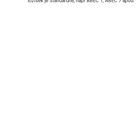
ložisek je standardně, např ABEC 1, ABEC 7 apod.