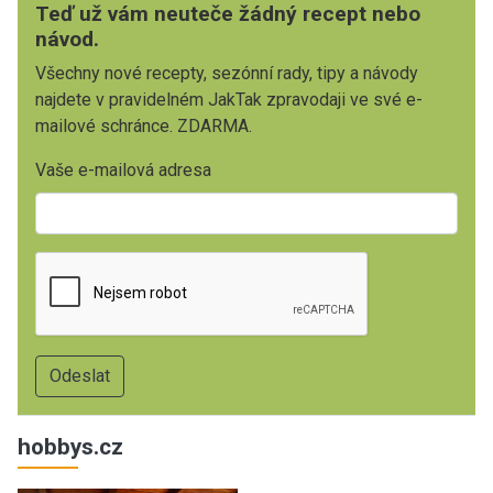
Teď už vám neuteče žádný recept nebo
návod.
Všechny nové recepty, sezónní rady, tipy a návody
najdete v pravidelném JakTak zpravodaji ve své e-
mailové schránce. ZDARMA.
Vaše e-mailová adresa
hobbys.cz