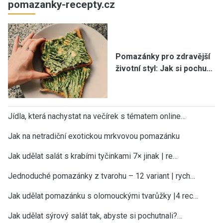
pomazanky-recepty.cz
Pomazánky pro zdravější
životní styl: Jak si pochu…
Jídla, která nachystat na večírek s tématem online…
Jak na netradiční exotickou mrkvovou pomazánku
Jak udělat salát s krabími tyčinkami 7× jinak | re…
Jednoduché pomazánky z tvarohu – 12 variant | rych…
Jak udělat pomazánku s olomouckými tvarůžky |4 rec…
Jak udělat sýrový salát tak, abyste si pochutnali?…