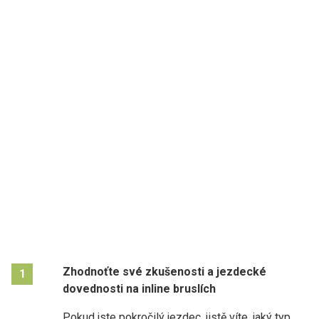
Zhodnoťte své zkušenosti a jezdecké
1
dovednosti na inline bruslích
Pokud jste pokročilý jezdec, jistě víte, jaký typ