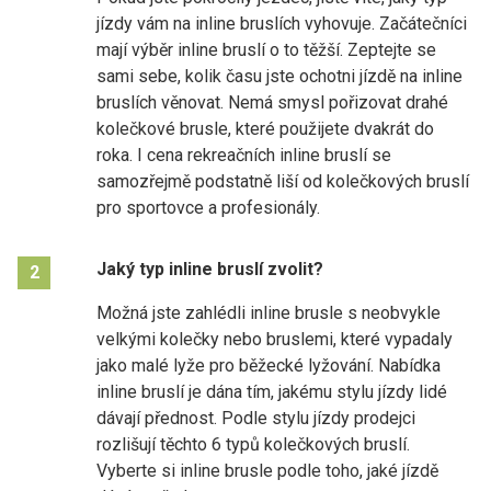
jízdy vám na inline bruslích vyhovuje. Začátečníci
mají výběr inline bruslí o to těžší. Zeptejte se
sami sebe, kolik času jste ochotni jízdě na inline
bruslích věnovat. Nemá smysl pořizovat drahé
kolečkové brusle, které použijete dvakrát do
roka. I cena rekreačních inline bruslí se
samozřejmě podstatně liší od kolečkových bruslí
pro sportovce a profesionály.
Jaký typ inline bruslí zvolit?
2
Možná jste zahlédli inline brusle s neobvykle
velkými kolečky nebo bruslemi, které vypadaly
jako malé lyže pro běžecké lyžování. Nabídka
inline bruslí je dána tím, jakému stylu jízdy lidé
dávají přednost. Podle stylu jízdy prodejci
rozlišují těchto 6 typů kolečkových bruslí.
Vyberte si inline brusle podle toho, jaké jízdě