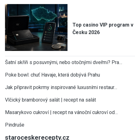
Top casino VIP program v
Česku 2026
Šatní skříň s posuvnými, nebo otočnými dveřmi? Pra…
Poke bowl: chuť Havaje, která dobývá Prahu
Jak připravit pokrmy inspirované luxusními restaur…
Vlčický bramborový salát | recept na salát
Masarykovo cukroví | recept na vánoční cukroví od…
Pindruše
staroceskerecepty.cz