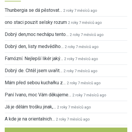
Thunbergia se dá pěstovat…
2 roky 7 měsíců ago
ono staci pouzit selsky rozum
2 roky 7 měsíců ago
Dobrý den,moc nechápu tento…
2 roky 7 měsíců ago
Dobrý den, listy medvědího…
2 roky 7 měsíců ago
Famózní. Nejlepší likér jaký…
2 roky 7 měsíců ago
Dobrý de. Chtěl jsem uvařit…
2 roky 7 měsíců ago
Mám před sebou kuchařku z…
2 roky 7 měsíců ago
Paní Ivano, moc Vám děkujeme…
2 roky 7 měsíců ago
Já je dělám trošku jinak,…
2 roky 7 měsíců ago
A kde je na orientalnich…
2 roky 7 měsíců ago