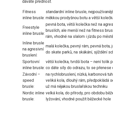
dáváte přednost.
Fitness
standardní inline brusle, nejpoužívanějš
inline brusle:
měkkou prodyšnou botu a větší kolečk
pevná bota, větší kolečka než na agres
Freestyle
bruslích, ale menší než na fitness brusl
inline brusle:
rám, vhodné na slalom i jízdu po měst
Inline brusle
malá kolečka, pevný rám, pevná bota, 
na agresivní
do skate parků, na skákání, sjíždění s
bruslení:
Sportovní
větší kolečka, tvrdší bota – není tolik 
inline brusle:
co dáte síly do odrazu, to se přenese
Závodní –
na rychlobruslení, nízká, karbonová tuh
speed
veliká kola, dlouhý rám, předpokládá s
brusle:
už má nějakou bruslařskou techniku
Nordic inline
velká kola, do přírody, pro obdobu bě
brusle:
lyžování, vhodné použít běžecké hole