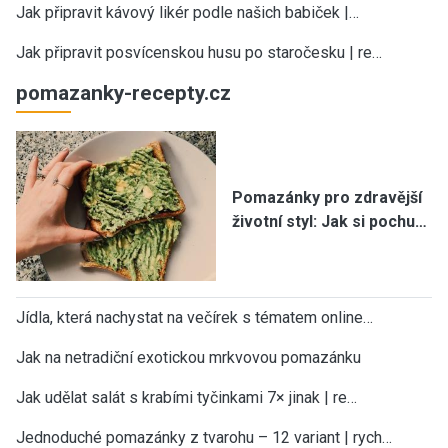
Jak připravit kávový likér podle našich babiček |…
Jak připravit posvícenskou husu po staročesku | re…
pomazanky-recepty.cz
Pomazánky pro zdravější
životní styl: Jak si pochu…
Jídla, která nachystat na večírek s tématem online…
Jak na netradiční exotickou mrkvovou pomazánku
Jak udělat salát s krabími tyčinkami 7× jinak | re…
Jednoduché pomazánky z tvarohu – 12 variant | rych…