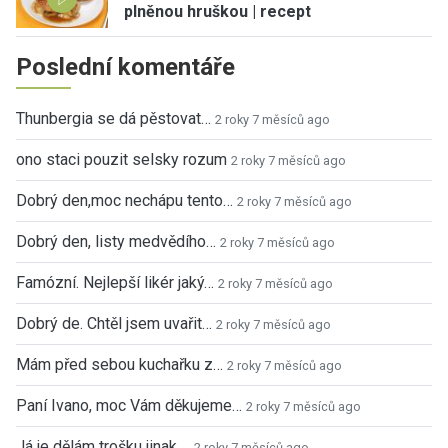
plněnou hruškou | recept
Poslední komentáře
Thunbergia se dá pěstovat…
2 roky 7 měsíců ago
ono staci pouzit selsky rozum
2 roky 7 měsíců ago
Dobrý den,moc nechápu tento…
2 roky 7 měsíců ago
Dobrý den, listy medvědího…
2 roky 7 měsíců ago
Famózní. Nejlepší likér jaký…
2 roky 7 měsíců ago
Dobrý de. Chtěl jsem uvařit…
2 roky 7 měsíců ago
Mám před sebou kuchařku z…
2 roky 7 měsíců ago
Paní Ivano, moc Vám děkujeme…
2 roky 7 měsíců ago
Já je dělám trošku jinak,…
2 roky 7 měsíců ago