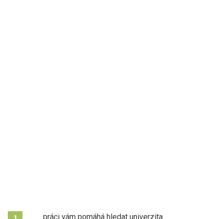
práci vám pomáhá hledat univerzita
1