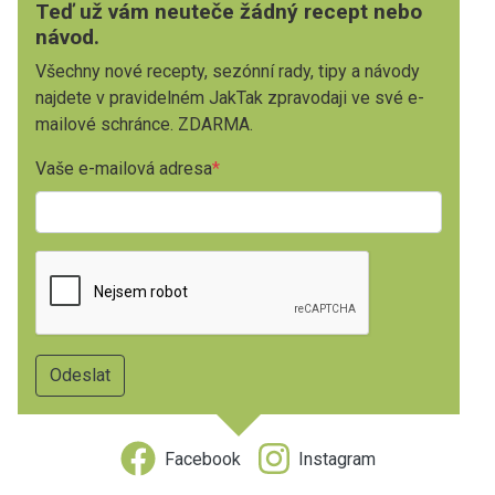
Teď už vám neuteče žádný recept nebo
návod.
Všechny nové recepty, sezónní rady, tipy a návody
najdete v pravidelném JakTak zpravodaji ve své e-
mailové schránce. ZDARMA.
Vaše e-mailová adresa
Facebook
Instagram