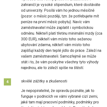
zahraničí je vysoké stipendium, které dostáváte
od univerzity. Posílá vám ho jednou měsíčně
(pozor: o měsíc později, tzn. že potřebujete mít
peníze na první měsíc pobytu). Navíc vám
zaměstnavatel může zaplatit i symbolickou
odměnu. Někteří platí třetinu minimální mzdy (cca
300 EUR), někteří vám místo toho seženou
ubytování zdarma, někteří vám místo toho
zajišťují každý den teplé jídlo do práce. Záleží na
vašem zaměstnavateli. Samozřejmě se může
stát i to, že vám poskytne všechny tyto výhody
najednou, ale to záleží spíše na štěstí.
skvělé zážitky a zkušenosti
4
Je nepopiratelné, že opravdu poznáte, jak to
funguje v podnicích ve vámi vybrané cizí zemi,
jaké tam mají pracovní podmínky, podmínky pro