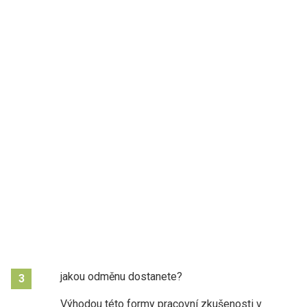
jakou odměnu dostanete?
3
Výhodou této formy pracovní zkušenosti v