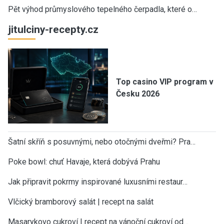
Pět výhod průmyslového tepelného čerpadla, které o…
jitulciny-recepty.cz
Top casino VIP program v
Česku 2026
Šatní skříň s posuvnými, nebo otočnými dveřmi? Pra…
Poke bowl: chuť Havaje, která dobývá Prahu
Jak připravit pokrmy inspirované luxusními restaur…
Vlčický bramborový salát | recept na salát
Masarykovo cukroví | recept na vánoční cukroví od…