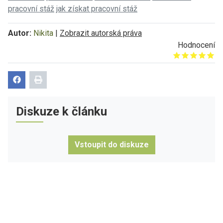
pracovní stáž
jak získat pracovní stáž
Autor:
Nikita
|
Zobrazit autorská práva
Hodnocení
Give it 1/5
Give it 2/5
Give it 3/5
Give it 4/5
Give it 5/5
Diskuze k článku
Vstoupit do diskuze