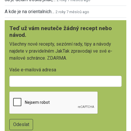
A kde je na orientalnich…
2 roky 7 měsíců ago
Teď už vám neuteče žádný recept nebo
návod.
Všechny nové recepty, sezónní rady, tipy a návody
najdete v pravidelném JakTak zpravodaji ve své e-
mailové schránce. ZDARMA.
Vaše e-mailová adresa