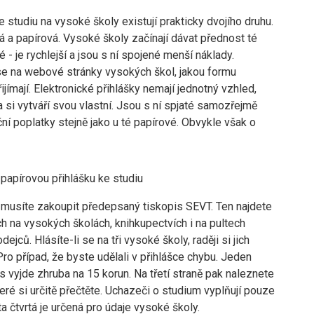
e studiu na vysoké školy existují prakticky dvojího druhu.
á a papírová. Vysoké školy začínají dávat přednost té
é - je rychlejší a jsou s ní spojené menší náklady.
se na webové stránky vysokých škol, jakou formu
řijímají. Elektronické přihlášky nemají jednotný vzhled,
 si vytváří svou vlastní. Jsou s ní spjaté samozřejmě
ní poplatky stejně jako u té papírové. Obvykle však o
 papírovou přihlášku ke studiu
i musíte zakoupit předepsaný tiskopis SEVT. Ten najdete
h na vysokých školách, knihkupectvích i na pultech
ejců. Hlásíte-li se na tři vysoké školy, raději si jich
Pro případ, že byste udělali v přihlášce chybu. Jeden
s vyjde zhruba na 15 korun. Na třetí straně pak naleznete
teré si určitě přečtěte. Uchazeči o studium vyplňují pouze
 ta čtvrtá je určená pro údaje vysoké školy.