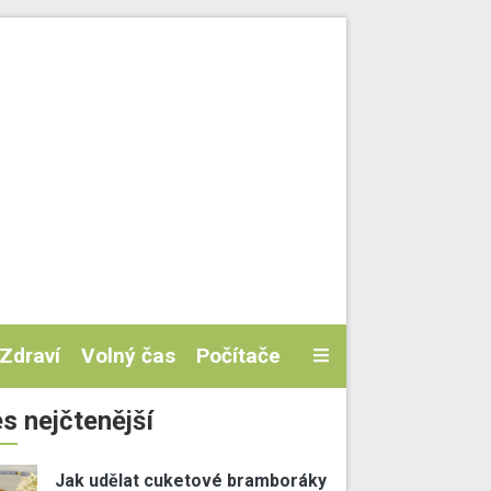
Zdraví
Volný čas
Počítače
s nejčtenější
Jak udělat cuketové bramboráky