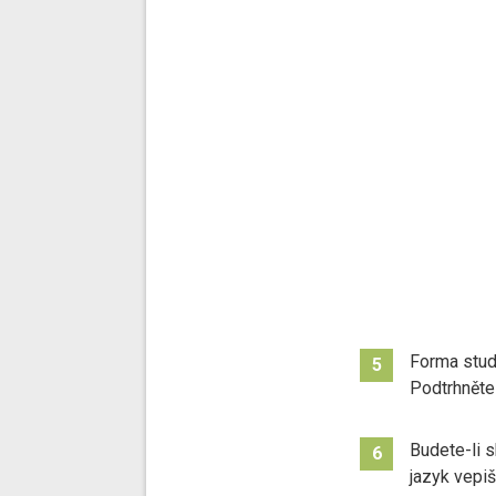
Forma stud
5
Podtrhněte
Budete-li s
6
jazyk vepiš