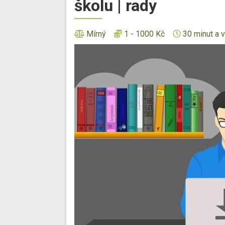
školu | rady
Mírný
1 - 1000 Kč
30 minut a v