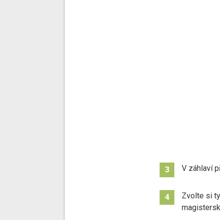
V záhlaví p
3
Zvolte si t
4
magistersk