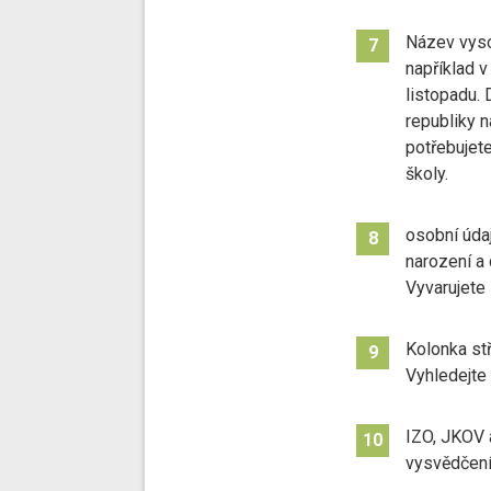
Název vysok
7
například v
listopadu. 
republiky 
potřebujete
školy.
osobní údaj
8
narození a 
Vyvarujete
Kolonka stř
9
Vyhledejte 
IZO, JKOV 
10
vysvědčení