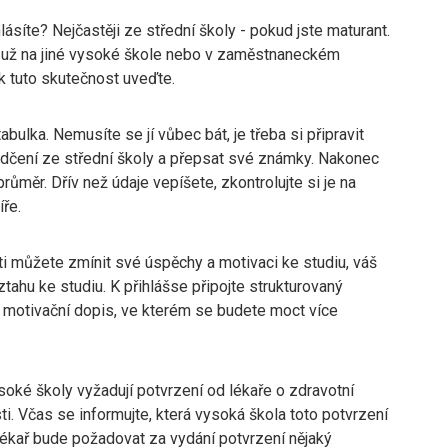
ásíte? Nejčastěji ze střední školy - pokud jste maturant.
 už na jiné vysoké škole nebo v zaměstnaneckém
k tuto skutečnost uveďte.
abulka. Nemusíte se jí vůbec bát, je třeba si připravit
dčení ze střední školy a přepsat své známky. Nakonec
průměr. Dřív než údaje vepíšete, zkontrolujte si je na
ře.
ti můžete zmínit své úspěchy a motivaci ke studiu, váš
tahu ke studiu. K přihlášse připojte strukturovaný
a motivační dopis, ve kterém se budete moct více
oké školy vyžadují potvrzení od lékaře o zdravotní
i. Včas se informujte, která vysoká škola toto potvrzení
Lékař bude požadovat za vydání potvrzení nějaký