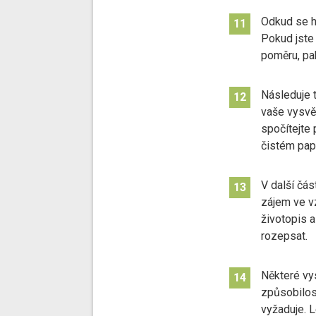
Odkud se hl
11
Pokud jste
poměru, pa
Následuje t
12
vaše vysvě
spočítejte 
čistém papí
V další čás
13
zájem ve vz
životopis 
rozepsat.
Některé vys
14
způsobilost
vyžaduje. 