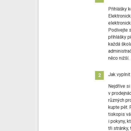
Přihlášky k
Elektronick
elektronick
Podívejte 
přihlášky p
každá škola
administrač
něco nižší.
Jak vyplnit
2
Nejdříve s
v prodejnác
různých prod
kupte pět. 
tiskopis vá
i pokyny, k
tři stránky,