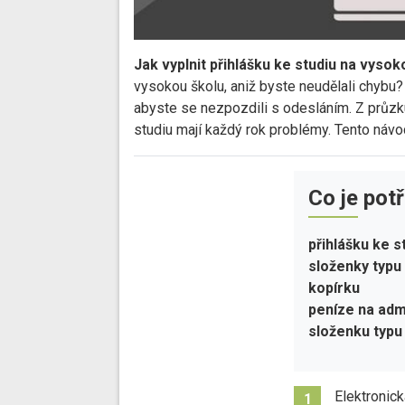
Jak vyplnit přihlášku ke studiu na vysoko
vysokou školu, aniž byste neudělali chybu? 
abyste se nezpozdili s odesláním. Z průzk
studiu mají každý rok problémy. Tento ná
Co je pot
přihlášku ke s
složenky typu
kopírku
peníze na admi
složenku typu
Elektronick
1