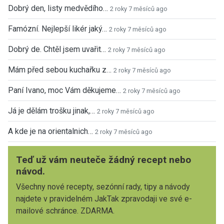
Dobrý den, listy medvědího…
2 roky 7 měsíců ago
Famózní. Nejlepší likér jaký…
2 roky 7 měsíců ago
Dobrý de. Chtěl jsem uvařit…
2 roky 7 měsíců ago
Mám před sebou kuchařku z…
2 roky 7 měsíců ago
Paní Ivano, moc Vám děkujeme…
2 roky 7 měsíců ago
Já je dělám trošku jinak,…
2 roky 7 měsíců ago
A kde je na orientalnich…
2 roky 7 měsíců ago
Teď už vám neuteče žádný recept nebo
návod.
Všechny nové recepty, sezónní rady, tipy a návody
najdete v pravidelném JakTak zpravodaji ve své e-
mailové schránce. ZDARMA.