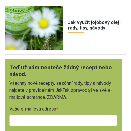
Jak využít jojobový olej |
rady, tipy, návody
Teď už vám neuteče žádný recept nebo
návod.
Všechny nové recepty, sezónní rady, tipy a návody
najdete v pravidelném JakTak zpravodaji ve své e-
mailové schránce. ZDARMA.
Vaše e-mailová adresa