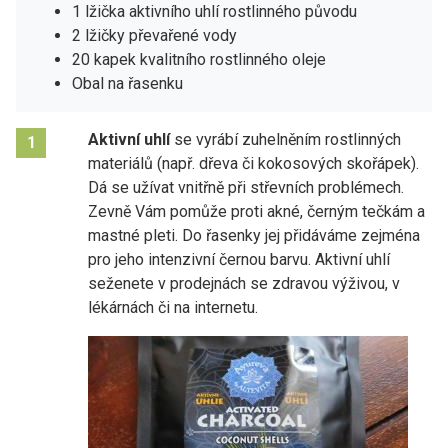
1 lžička aktivního uhlí rostlinného původu
2 lžičky převařené vody
20 kapek kvalitního rostlinného oleje
Obal na řasenku
Aktivní uhlí
se vyrábí zuhelněním rostlinných
1
materiálů (např. dřeva či kokosových skořápek).
Dá se užívat vnitřně při střevních problémech.
Zevně Vám pomůže proti akné, černým tečkám a
mastné pleti. Do řasenky jej přidáváme zejména
pro jeho intenzivní černou barvu. Aktivní uhlí
seženete v prodejnách se zdravou výživou, v
lékárnách či na internetu.