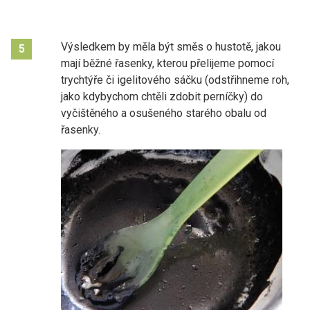
Výsledkem by měla být směs o hustotě, jakou
5
mají běžné řasenky, kterou přelijeme pomocí
trychtýře či igelitového sáčku (odstřihneme roh,
jako kdybychom chtěli zdobit perníčky) do
vyčištěného a osušeného starého obalu od
řasenky.