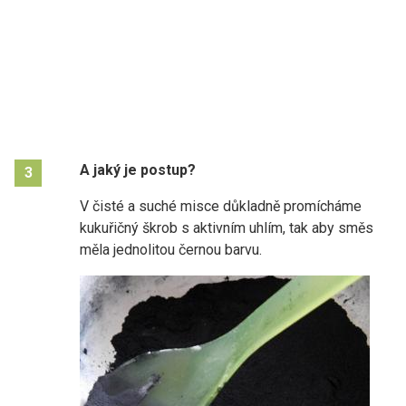
A jaký je postup?
3
V čisté a suché misce důkladně promícháme
kukuřičný škrob s aktivním uhlím, tak aby směs
měla jednolitou černou barvu.