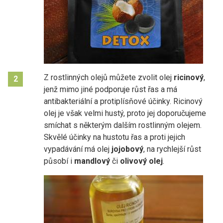
Z rostlinných olejů můžete zvolit olej
ricinový
,
2
jenž mimo jiné podporuje růst řas a má
antibakteriální a protiplísňové účinky. Ricinový
olej je však velmi hustý, proto jej doporučujeme
smíchat s některým dalším rostlinným olejem.
Skvělé účinky na hustotu řas a proti jejich
vypadávání má olej
jojobový
, na rychlejší růst
působí i
mandlový
či
olivový olej
.