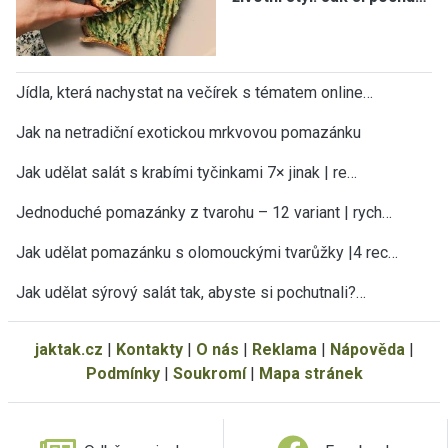
Jídla, která nachystat na večírek s tématem online…
Jak na netradiční exotickou mrkvovou pomazánku
Jak udělat salát s krabími tyčinkami 7× jinak | re…
Jednoduché pomazánky z tvarohu – 12 variant | rych…
Jak udělat pomazánku s olomouckými tvarůžky |4 rec…
Jak udělat sýrový salát tak, abyste si pochutnali?…
jaktak.cz
|
Kontakty
|
O nás
|
Reklama
|
Nápověda
|
Podmínky
|
Soukromí
|
Mapa stránek