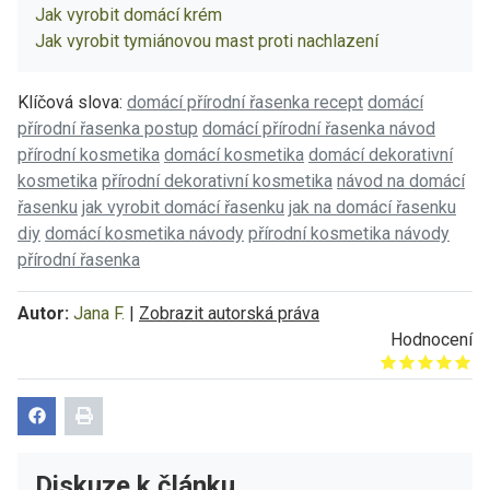
Jak vyrobit domácí krém
Jak vyrobit tymiánovou mast proti nachlazení
Klíčová slova:
domácí přírodní řasenka recept
domácí
přírodní řasenka postup
domácí přírodní řasenka návod
přírodní kosmetika
domácí kosmetika
domácí dekorativní
kosmetika
přírodní dekorativní kosmetika
návod na domácí
řasenku
jak vyrobit domácí řasenku
jak na domácí řasenku
diy
domácí kosmetika návody
přírodní kosmetika návody
přírodní řasenka
Autor:
Jana F.
|
Zobrazit autorská práva
Hodnocení
Give it 1/5
Give it 2/5
Give it 3/5
Give it 4/5
Give it 5/5
Diskuze k článku