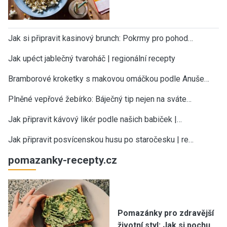
Jak si připravit kasinový brunch: Pokrmy pro pohod…
Jak upéct jablečný tvaroháč | regionální recepty
Bramborové kroketky s makovou omáčkou podle Anuše…
Plněné vepřové žebírko: Báječný tip nejen na sváte…
Jak připravit kávový likér podle našich babiček |…
Jak připravit posvícenskou husu po staročesku | re…
pomazanky-recepty.cz
Pomazánky pro zdravější
životní styl: Jak si pochu…