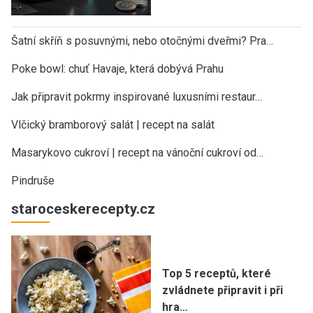
Šatní skříň s posuvnými, nebo otočnými dveřmi? Pra…
Poke bowl: chuť Havaje, která dobývá Prahu
Jak připravit pokrmy inspirované luxusními restaur…
Vlčický bramborový salát | recept na salát
Masarykovo cukroví | recept na vánoční cukroví od…
Pindruše
staroceskerecepty.cz
Top 5 receptů, které
zvládnete připravit i při
hra…