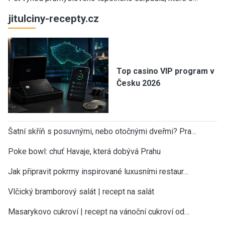
jitulciny-recepty.cz
Top casino VIP program v
Česku 2026
Šatní skříň s posuvnými, nebo otočnými dveřmi? Pra…
Poke bowl: chuť Havaje, která dobývá Prahu
Jak připravit pokrmy inspirované luxusními restaur…
Vlčický bramborový salát | recept na salát
Masarykovo cukroví | recept na vánoční cukroví od…