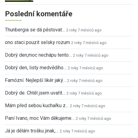
Poslední komentáře
Thunbergia se dá pěstovat…
2 roky 7 měsíců ago
ono staci pouzit selsky rozum
2 roky 7 měsíců ago
Dobrý den,moc nechápu tento…
2 roky 7 měsíců ago
Dobrý den, listy medvědího…
2 roky 7 měsíců ago
Famózní. Nejlepší likér jaký…
2 roky 7 měsíců ago
Dobrý de. Chtěl jsem uvařit…
2 roky 7 měsíců ago
Mám před sebou kuchařku z…
2 roky 7 měsíců ago
Paní Ivano, moc Vám děkujeme…
2 roky 7 měsíců ago
Já je dělám trošku jinak,…
2 roky 7 měsíců ago