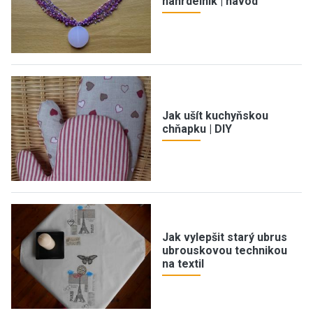
náhrdelník | návod
Jak ušít kuchyňskou
chňapku | DIY
Jak vylepšit starý ubrus
ubrouskovou technikou
na textil