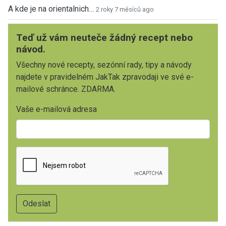
A kde je na orientalnich…
2 roky 7 měsíců ago
Teď už vám neuteče žádný recept nebo
návod.
Všechny nové recepty, sezónní rady, tipy a návody
najdete v pravidelném JakTak zpravodaji ve své e-
mailové schránce. ZDARMA.
Vaše e-mailová adresa