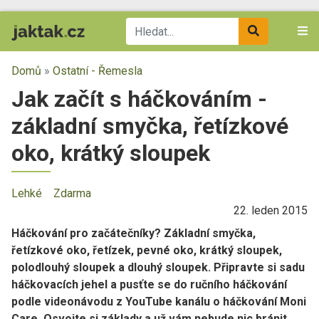
Domů
»
Ostatní - Řemesla
Jak začít s háčkováním -
základní smyčka, řetízkové
oko, krátký sloupek
Lehké
Zdarma
22. leden 2015
Háčkování pro začátečníky? Základní smyčka,
řetízkové oko, řetízek, pevné oko, krátký sloupek,
polodlouhý sloupek a dlouhý sloupek. Připravte si sadu
háčkovacích jehel a pusťte se do ručního háčkování
podle videonávodu z YouTube kanálu o háčkování Moni
Care. Osvojte si základy a už vám nebude nic bránit