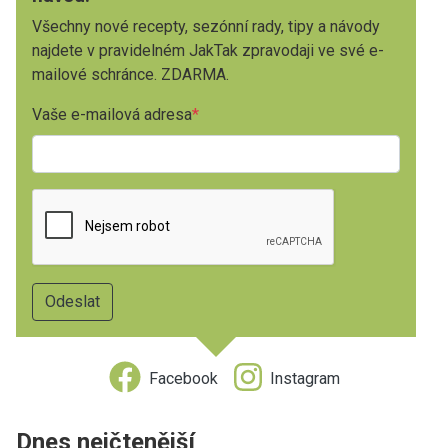
Všechny nové recepty, sezónní rady, tipy a návody
najdete v pravidelném JakTak zpravodaji ve své e-
mailové schránce. ZDARMA.
Vaše e-mailová adresa
Facebook
Instagram
Dnes nejčtenější