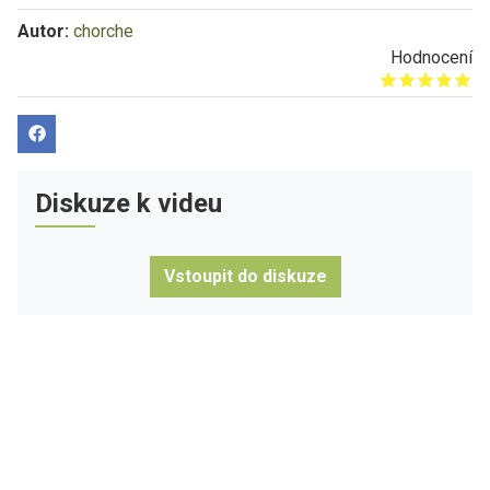
Autor:
chorche
Hodnocení
Give it 1/5
Give it 2/5
Give it 3/5
Give it 4/5
Give it 5/5
Diskuze k videu
Vstoupit do diskuze