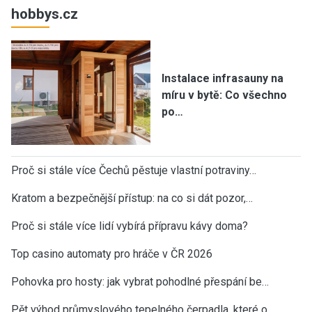
hobbys.cz
Instalace infrasauny na
míru v bytě: Co všechno
po…
Proč si stále více Čechů pěstuje vlastní potraviny…
Kratom a bezpečnější přístup: na co si dát pozor,…
Proč si stále více lidí vybírá přípravu kávy doma?
Top casino automaty pro hráče v ČR 2026
Pohovka pro hosty: jak vybrat pohodlné přespání be…
Pět výhod průmyslového tepelného čerpadla, které o…