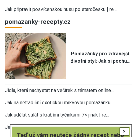
Jak připravit posvícenskou husu po staročesku | re…
pomazanky-recepty.cz
Pomazánky pro zdravější
životní styl: Jak si pochu…
Jídla, která nachystat na večírek s tématem online…
Jak na netradiční exotickou mrkvovou pomazánku
Jak udělat salát s krabími tyčinkami 7× jinak | re…
Jednoduché pomazánky z tvarohu – 12 variant | rych…
×
Teď už vám neuteče žádný recept nebo