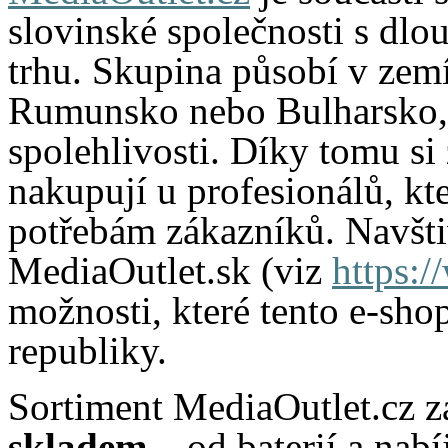
slovinské společnosti s dlo
trhu. Skupina působí v zemí
Rumunsko nebo Bulharsko, co
spolehlivosti. Díky tomu si 
nakupují u profesionálů, k
potřebám zákazníků. Navšti
MediaOutlet.sk (viz
https:
možnosti, které tento e-sho
republiky.
Sortiment MediaOutlet.cz z
skladem
– od baterií a nab