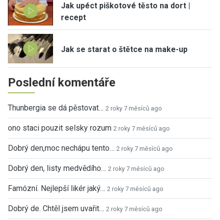
Jak upéct piškotové těsto na dort |
recept
Jak se starat o štětce na make-up
Poslední komentáře
Thunbergia se dá pěstovat…
2 roky 7 měsíců ago
ono staci pouzit selsky rozum
2 roky 7 měsíců ago
Dobrý den,moc nechápu tento…
2 roky 7 měsíců ago
Dobrý den, listy medvědího…
2 roky 7 měsíců ago
Famózní. Nejlepší likér jaký…
2 roky 7 měsíců ago
Dobrý de. Chtěl jsem uvařit…
2 roky 7 měsíců ago