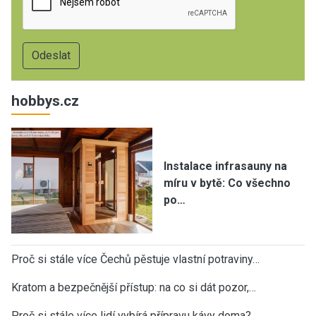
hobbys.cz
Instalace infrasauny na
míru v bytě: Co všechno
po…
Proč si stále více Čechů pěstuje vlastní potraviny…
Kratom a bezpečnější přístup: na co si dát pozor,…
Proč si stále více lidí vybírá přípravu kávy doma?