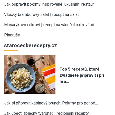
Jak připravit pokrmy inspirované luxusními restaur…
Vlčický bramborový salát | recept na salát
Masarykovo cukroví | recept na vánoční cukroví od…
Pindruše
staroceskerecepty.cz
Top 5 receptů, které
zvládnete připravit i při
hra…
Jak si připravit kasinový brunch: Pokrmy pro pohod…
Jak upéct jablečný tvaroháč | regionální recepty