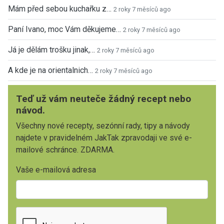
Mám před sebou kuchařku z…
2 roky 7 měsíců ago
Paní Ivano, moc Vám děkujeme…
2 roky 7 měsíců ago
Já je dělám trošku jinak,…
2 roky 7 měsíců ago
A kde je na orientalnich…
2 roky 7 měsíců ago
Teď už vám neuteče žádný recept nebo
návod.
Všechny nové recepty, sezónní rady, tipy a návody
najdete v pravidelném JakTak zpravodaji ve své e-
mailové schránce. ZDARMA.
Vaše e-mailová adresa