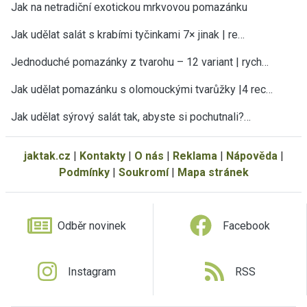
Jak na netradiční exotickou mrkvovou pomazánku
Jak udělat salát s krabími tyčinkami 7× jinak | re…
Jednoduché pomazánky z tvarohu – 12 variant | rych…
Jak udělat pomazánku s olomouckými tvarůžky |4 rec…
Jak udělat sýrový salát tak, abyste si pochutnali?…
jaktak.cz
|
Kontakty
|
O nás
|
Reklama
|
Nápověda
|
Podmínky
|
Soukromí
|
Mapa stránek
Odběr novinek
Facebook
Instagram
RSS