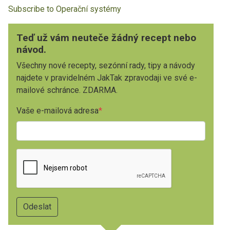
Subscribe to Operační systémy
Teď už vám neuteče žádný recept nebo
návod.
Všechny nové recepty, sezónní rady, tipy a návody
najdete v pravidelném JakTak zpravodaji ve své e-
mailové schránce. ZDARMA.
Vaše e-mailová adresa