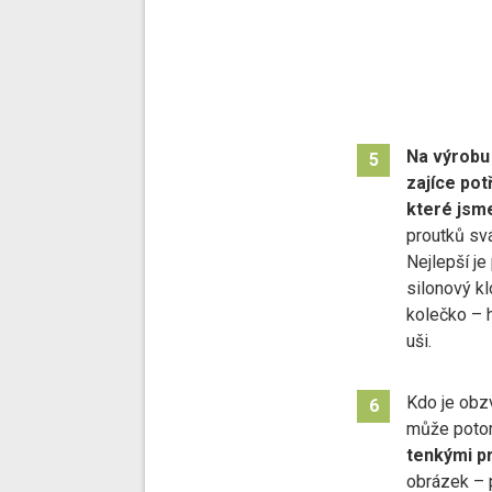
Na výrobu
5
zajíce pot
které jsme
proutků sv
Nejlepší je
silonový k
kolečko – h
uši.
Kdo je obzv
6
může pot
tenkými p
obrázek – 