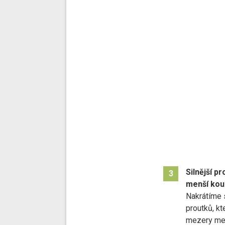
Silnější p
3
menší kou
Nakrátíme s
proutků, k
mezery mez