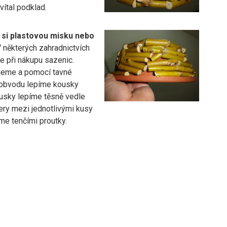
ítal podklad.
i plastovou misku nebo
V některých zahradnictvích
e při nákupu sazenic.
jeme a pomocí tavné
 obvodu lepíme kousky
ousky lepíme těsně vedle
ry mezi jednotlivými kusy
e tenčími proutky.