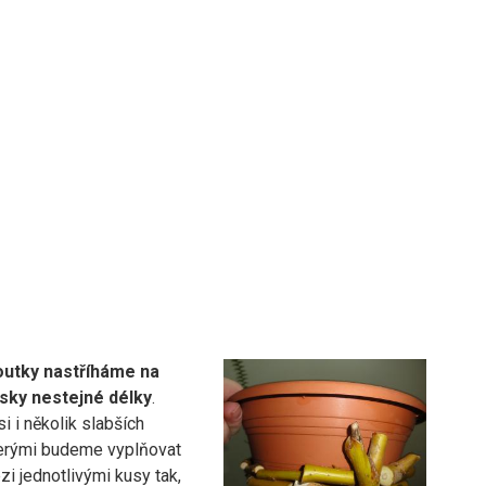
routky nastříháme na
sky nestejné délky
.
i i několik slabších
terými budeme vyplňovat
i jednotlivými kusy tak,