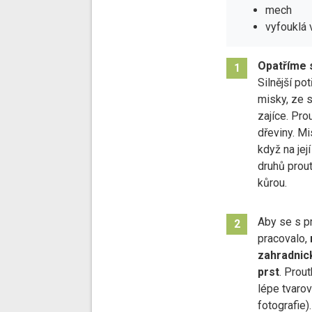
mech
vyfouklá 
Opatříme s
1
Silnější po
misky, ze 
zajíce. Pro
dřeviny. M
když na jej
druhů prou
kůrou.
Aby se s pr
2
pracovalo,
zahradnic
prst
. Prou
lépe tvarova
fotografie).