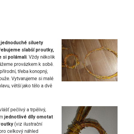
 jednoduché siluety
řebujeme slabší proutky,
 si polámali
. Vždy několik
ážeme provázkem k sobě.
 přírodní, třeba konopný,
louže. Vytvarujeme si malé
lavu, větší jako tělo a dvě
lášť pečlivý a trpělivý,
om
jednotlivé díly omotat
routky
(viz ilustrační
pro celkový náhled