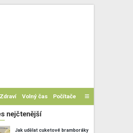
Zdraví
Volný čas
Počítače
s nejčtenější
Jak udělat cuketové bramboráky