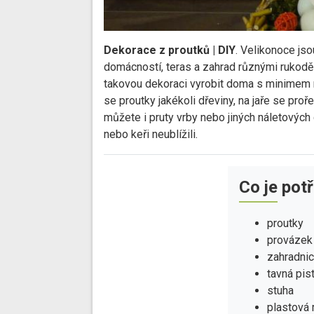
Dekorace z proutků | DIY
. Velikonoce js
domácností, teras a zahrad různými rukoděl
takovou dekoraci vyrobit doma s minimem n
se proutky jakékoli dřeviny, na jaře se proř
můžete i pruty vrby nebo jiných náletových
nebo keři neublížili.
Co je pot
proutky
provázek
zahradni
tavná pis
stuha
plastová