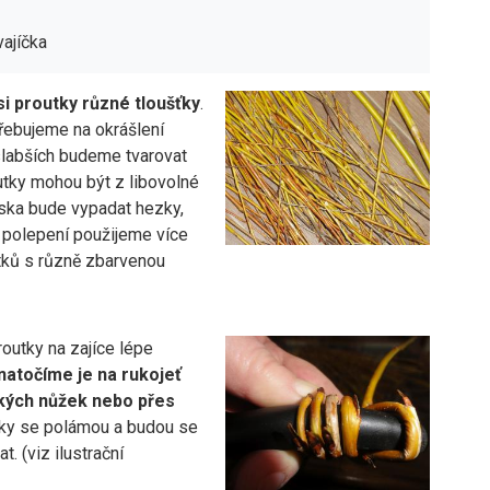
vajíčka
i proutky různé tloušťky
.
třebujeme na okrášlení
slabších budeme tvarovat
utky mohou být z libovolné
iska bude vypadat hezky,
í polepení použijeme více
tků s různě zbarvenou
outky na zajíce lépe
natočíme je na rukojeť
kých nůžek nebo přes
tky se polámou a budou se
t. (viz ilustrační