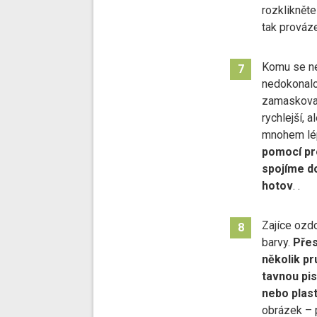
rozklikněte
tak prováze
Komu se ne
7
nedokonalo
zamaskovat
rychlejší, 
mnohem lé
pomocí pr
spojíme d
hotov
. .
Zajíce ozd
8
barvy.
Přes
několik pr
tavnou pis
nebo plas
obrázek – 