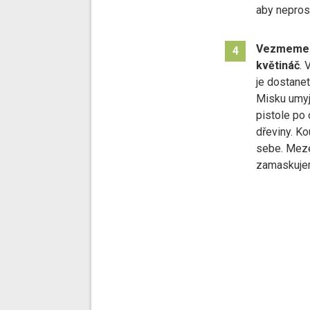
aby neprosv
Vezmeme s
4
květináč
. 
je dostanet
Misku umy
pistole po
dřeviny. K
sebe. Meze
zamaskujem