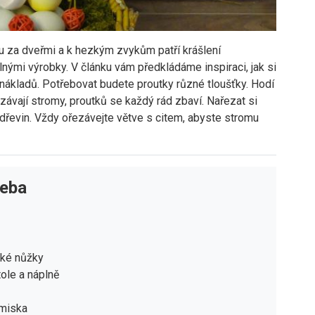
ou za dveřmi a k hezkým zvykům patří krášlení
nými výrobky. V článku vám předkládáme inspiraci, jak si
ákladů. Potřebovat budete proutky různé tloušťky. Hodí
ezávají stromy, proutků se každý rád zbaví. Nařezat si
 dřevin. Vždy ořezávejte větve s citem, abyste stromu
řeba
cké nůžky
tole a náplně
 miska