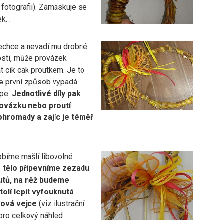
 fotografii). Zamaskuje se
k. .
chce a nevadí mu drobné
sti, může provázek
 cik cak proutkem. Je to
ale první způsob vypadá
pe.
Jednotlivé díly pak
ovázku nebo proutí
ohromady a zajíc je téměř
obíme mašlí libovolné
 tělo připevníme zezadu
utů, na něž budeme
tolí lepit vyfouknutá
tová vejce
(viz ilustrační
pro celkový náhled