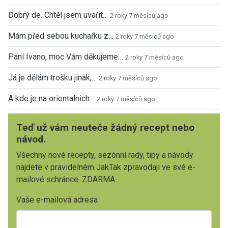
Dobrý de. Chtěl jsem uvařit…
2 roky 7 měsíců ago
Mám před sebou kuchařku z…
2 roky 7 měsíců ago
Paní Ivano, moc Vám děkujeme…
2 roky 7 měsíců ago
Já je dělám trošku jinak,…
2 roky 7 měsíců ago
A kde je na orientalnich…
2 roky 7 měsíců ago
Teď už vám neuteče žádný recept nebo
návod.
Všechny nové recepty, sezónní rady, tipy a návody
najdete v pravidelném JakTak zpravodaji ve své e-
mailové schránce. ZDARMA.
Vaše e-mailová adresa