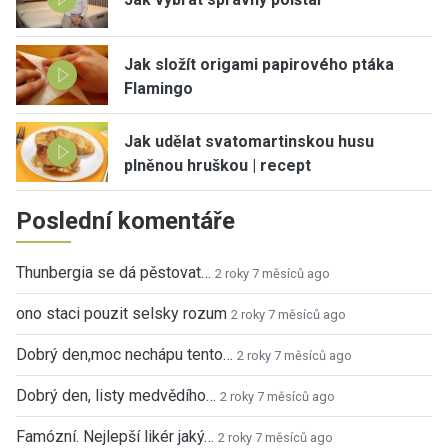
Jak složít origami papirového ptáka
Flamingo
Jak udělat svatomartinskou husu
plněnou hruškou | recept
Poslední komentáře
Thunbergia se dá pěstovat…
2 roky 7 měsíců ago
ono staci pouzit selsky rozum
2 roky 7 měsíců ago
Dobrý den,moc nechápu tento…
2 roky 7 měsíců ago
Dobrý den, listy medvědího…
2 roky 7 měsíců ago
Famózní. Nejlepší likér jaký…
2 roky 7 měsíců ago