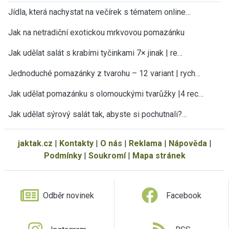
Jídla, která nachystat na večírek s tématem online…
Jak na netradiční exotickou mrkvovou pomazánku
Jak udělat salát s krabími tyčinkami 7× jinak | re…
Jednoduché pomazánky z tvarohu – 12 variant | rych…
Jak udělat pomazánku s olomouckými tvarůžky |4 rec…
Jak udělat sýrový salát tak, abyste si pochutnali?…
jaktak.cz
|
Kontakty
|
O nás
|
Reklama
|
Nápověda
|
Podmínky
|
Soukromí
|
Mapa stránek
Odběr novinek
Facebook