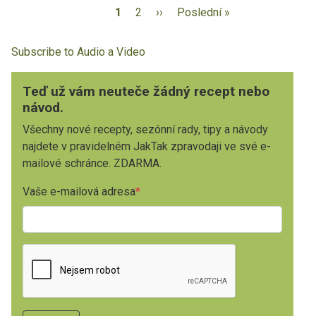
1
2
››
Poslední »
Subscribe to Audio a Video
Teď už vám neuteče žádný recept nebo
návod.
Všechny nové recepty, sezónní rady, tipy a návody
najdete v pravidelném JakTak zpravodaji ve své e-
mailové schránce. ZDARMA.
Vaše e-mailová adresa