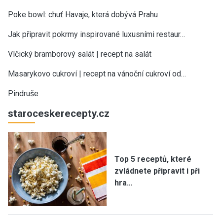
Poke bowl: chuť Havaje, která dobývá Prahu
Jak připravit pokrmy inspirované luxusními restaur…
Vlčický bramborový salát | recept na salát
Masarykovo cukroví | recept na vánoční cukroví od…
Pindruše
staroceskerecepty.cz
Top 5 receptů, které
zvládnete připravit i při
hra…