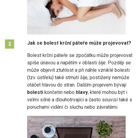
Jak se bolest krční páteře může projevovat?
2
Bolest krční páteře se zpočátku může projevovat
spíše únavou a napětím v oblasti šíje. Později se
může objevit ztuhlost a při náhle vzniklé bolesti
(tzv. ústřelu) také strnutí šíje, postižený nemůže
otáčet hlavou do stran. Dalším projevem bývají
bolesti
končetin nebo
hlavy
, které mohou být i
velmi silné a dlouhotrvající a často souvisí také s
poruchami vidění či sluchu nebo závratěmi.