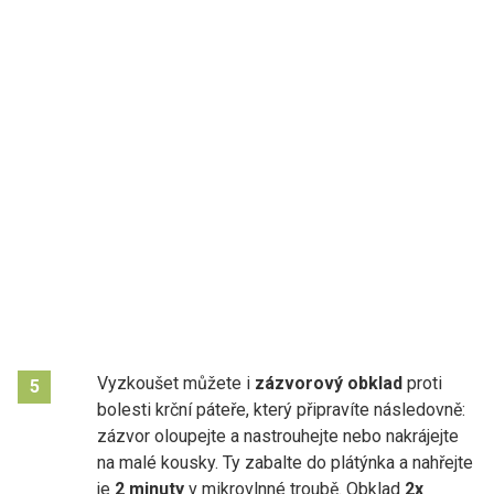
Vyzkoušet můžete i
zázvorový obklad
proti
5
bolesti krční páteře, který připravíte následovně:
zázvor oloupejte a nastrouhejte nebo nakrájejte
na malé kousky. Ty zabalte do plátýnka a nahřejte
je
2 minuty
v mikrovlnné troubě. Obklad
2x