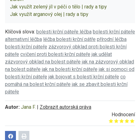
Jak využít zelený jíl v péči o tělo | rady a tipy
Jak využít arganový olej | rady a tipy
Klíčová slova:
bolesti krční páteře léčba
bolesti krční páteře
alternativní léčba
léčba bolesti krční pátře
přírodní léčba
bolesti krční páteře
zázvorový obklad proti bolesti krční
páteře
cvičení proti bolesti krční páteře
jak udělat
zázvorový obklad na bolest páteře
jak na zázvorový obklad
na bolest páteře
jak na bolesti krční páteře
jak si pomoci od
bolesti krční páteře
jak bojovat s bolestí krční páteře
co
pomáhá na bolest krční páteře
jak se zbavit bolesti krční
páteře
Autor:
Jana F.
|
Zobrazit autorská práva
Hodnocení
Give it 1/5
Give it 2/5
Give it 3/5
Give it 4/5
Give it 5/5