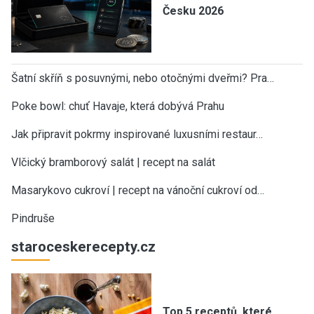
Česku 2026
Šatní skříň s posuvnými, nebo otočnými dveřmi? Pra…
Poke bowl: chuť Havaje, která dobývá Prahu
Jak připravit pokrmy inspirované luxusními restaur…
Vlčický bramborový salát | recept na salát
Masarykovo cukroví | recept na vánoční cukroví od…
Pindruše
staroceskerecepty.cz
Top 5 receptů, které