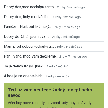
Dobrý den,moc nechápu tento…
2 roky 7 měsíců ago
Dobrý den, listy medvědího…
2 roky 7 měsíců ago
Famózní. Nejlepší likér jaký…
2 roky 7 měsíců ago
Dobrý de. Chtěl jsem uvařit…
2 roky 7 měsíců ago
Mám před sebou kuchařku z…
2 roky 7 měsíců ago
Paní Ivano, moc Vám děkujeme…
2 roky 7 měsíců ago
Já je dělám trošku jinak,…
2 roky 7 měsíců ago
A kde je na orientalnich…
2 roky 7 měsíců ago
Teď už vám neuteče žádný recept nebo
návod.
Všechny nové recepty, sezónní rady, tipy a návody