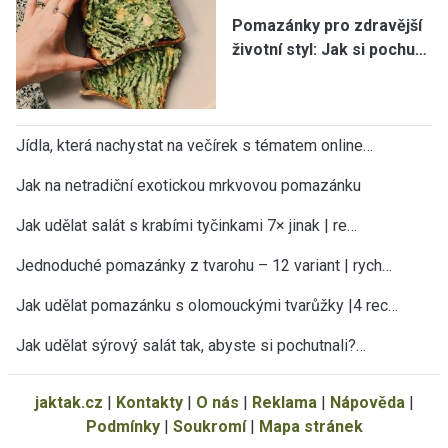
Pomazánky pro zdravější
životní styl: Jak si pochu…
Jídla, která nachystat na večírek s tématem online…
Jak na netradiční exotickou mrkvovou pomazánku
Jak udělat salát s krabími tyčinkami 7× jinak | re…
Jednoduché pomazánky z tvarohu – 12 variant | rych…
Jak udělat pomazánku s olomouckými tvarůžky |4 rec…
Jak udělat sýrový salát tak, abyste si pochutnali?…
jaktak.cz
|
Kontakty
|
O nás
|
Reklama
|
Nápověda
|
Podmínky
|
Soukromí
|
Mapa stránek