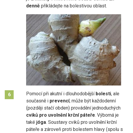
denně
přikládejte na bolestivou oblast.
Pomocí při akutní i dlouhodobější
bolesti
, ale
6
současně i
prevencí
, může být každodenní
(později stačí obden) provádění jednoduchých
cviků pro uvolnění krční páteře
. Výborná je
také
jóga
. Soustavy cviků pro uvolnění krční
páteře a zároveň proti bolestem hlavy (spolu s