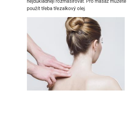
nejdůkladněji rozmasírovat. Pro masáž můžete
použít třeba třezalkový olej.