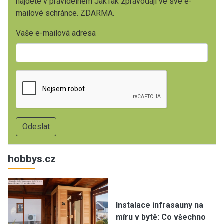
najdete v pravidelném JakTak zpravodaji ve své e-
mailové schránce. ZDARMA.
Vaše e-mailová adresa
hobbys.cz
Instalace infrasauny na
míru v bytě: Co všechno