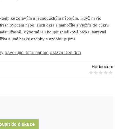
oktejly ke zdravým a jednoduchým nápojům. Když navíc
fresh ovocem nebo jejich okraje namočíte a vložíte do cukru
adat úžasně. Výborné je i koupit spirálková brčka, barevná
íčka a jiné hezké ozdoby a ozdobit je jimi.
ly
osvěžující letní nápoje
oslava Den dětí
Hodnocení
Give it 1/5
Give it 2/5
Give it 3/5
Give it 4/5
Give it 5/5
oupit do diskuze