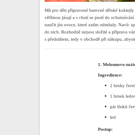
Mít pro děti připravené barevné dětské koktejly
většinou jásají a s chutí se pustí do ochutnává
naučit jíst ovoce, které zatím odmítaly. Navíc s
do nich. Rozhodně nejsou složité a příprava vá
s předstihem, tedy v obchodě při nákupu, abyst
1. Melounovo-máto
Ingredience:
2 hrnky čers
1 hrnek led
pár lístků če
led
Postup: