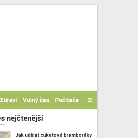
Zdraví
Volný čas
Počítače
s nejčtenější
Jak udělat cuketové bramboráky