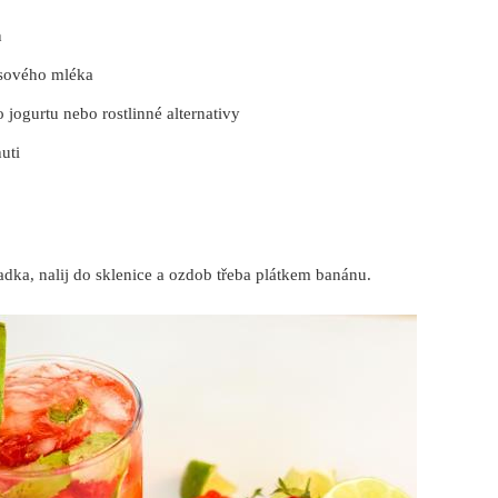
n
sového mléka
 jogurtu nebo rostlinné alternativy
uti
dka, nalij do sklenice a ozdob třeba plátkem banánu.