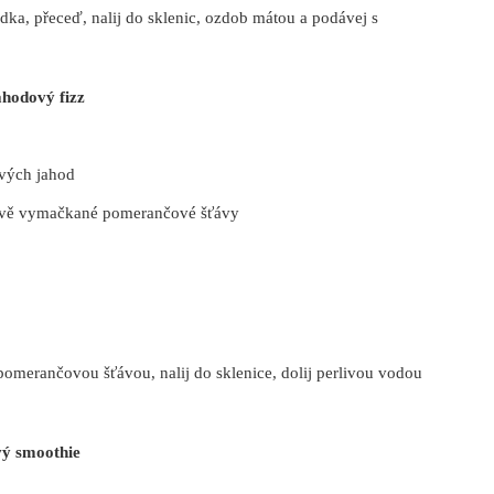
dka, přeceď, nalij do sklenic, ozdob mátou a podávej s
hodový fizz
tvých jahod
stvě vymačkané pomerančové šťávy
pomerančovou šťávou, nalij do sklenice, dolij perlivou vodou
ý smoothie