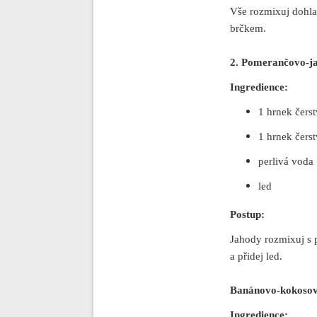
Vše rozmixuj dohla
brčkem.
2. Pomerančovo-ja
Ingredience:
1 hrnek čers
1 hrnek čer
perlivá voda
led
Postup:
Jahody rozmixuj s 
a přidej led.
Banánovo-kokosov
Ingredience: