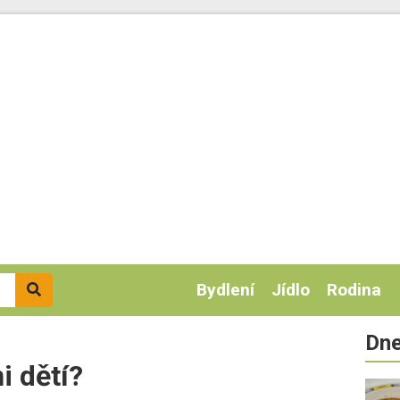
Bydlení
Jídlo
Rodina
Dne
i dětí?