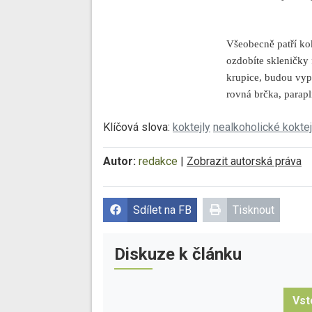
Všeobecně patří k
ozdobíte skleničky 
krupice, budou vyp
rovná brčka, parapl
Klíčová slova:
koktejly
nealkoholické koktej
Autor:
redakce
|
Zobrazit autorská práva
Sdílet na FB
Tisknout
Diskuze k článku
Vst