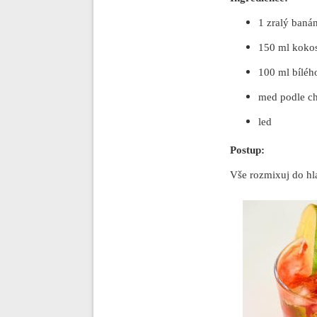
1 zralý baná
150 ml koko
100 ml bílého
med podle ch
led
Postup:
Vše rozmixuj do hla