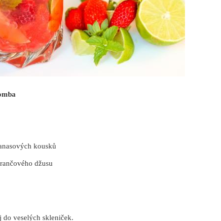
bomba
nanasových kousků
rančového džusu
j do veselých skleniček.