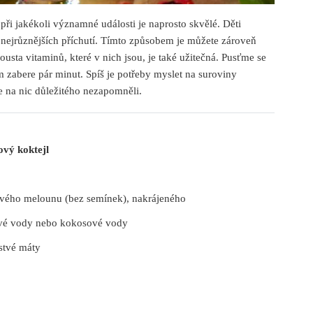
 při jakékoli významné události je naprosto skvělé. Děti
ní nejrůznějších příchutí. Tímto způsobem je můžete zároveň
pousta vitaminů, které v nich jsou, je také užitečná. Pusťme se
m zabere pár minut. Spíš je potřeby myslet na suroviny
e na nic důležitého nezapomněli.
vý koktejl
tvého melounu (bez semínek), nakrájeného
ové vody nebo kokosové vody
rstvé máty