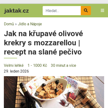
Domů
»
Jídlo a Nápoje
Jak na křupavé olivové
krekry s mozzarellou |
recept na slané pečivo
Velmi lehké
1 - 1000 Kč
30 minut a více
29. leden 2026