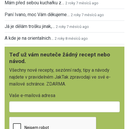
Mám před sebou kuchařku z…
2 roky 7 měsíců ago
Paní Ivano, moc Vám děkujeme…
2 roky 7 měsíců ago
Já je dělám trošku jinak,…
2 roky 7 měsíců ago
A kde je na orientalnich…
2 roky 8 měsíců ago
Teď už vám neuteče žádný recept nebo
návod.
Všechny nové recepty, sezónní rady, tipy a návody
najdete v pravidelném JakTak zpravodaji ve své e-
mailové schránce. ZDARMA.
Vaše e-mailová adresa