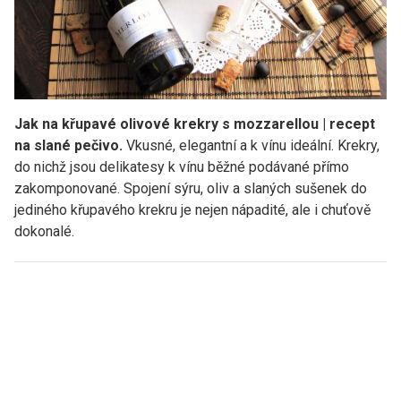
Jak na křupavé olivové krekry s mozzarellou | recept
na slané pečivo.
Vkusné, elegantní a k vínu ideální. Krekry,
do nichž jsou delikatesy k vínu běžné podávané přímo
zakomponované. Spojení sýru, oliv a slaných sušenek do
jediného křupavého krekru je nejen nápadité, ale i chuťově
dokonalé.