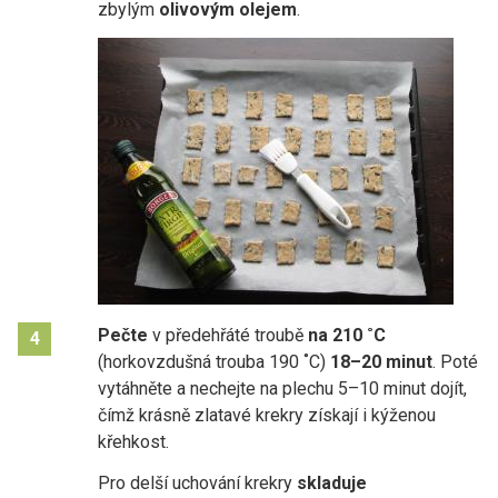
zbylým
olivovým olejem
.
Pečte
v předehřáté troubě
na 210 ˚C
4
(horkovzdušná trouba 190 ˚C)
18–20 minut
. Poté
vytáhněte a nechejte na plechu 5–10 minut dojít,
čímž krásně zlatavé krekry získají i kýženou
křehkost.
Pro delší uchování krekry
skladuje