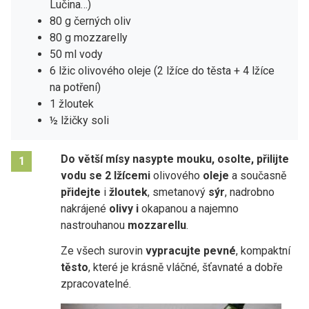
Lučina…)
80 g černých oliv
80 g mozzarelly
50 ml vody
6 lžic olivového oleje (2 lžíce do těsta + 4 lžíce
na potření)
1 žloutek
½ lžičky soli
Do větší mísy nasypte mouku, osolte, přilijte
1
vodu se 2 lžícemi
olivového
oleje
a současně
přidejte
i
žloutek
, smetanový
sýr
, nadrobno
nakrájené
olivy i
okapanou a najemno
nastrouhanou
mozzarellu
.
Ze všech surovin
vypracujte pevné
, kompaktní
těsto
, které je krásně vláčné, šťavnaté a dobře
zpracovatelné.