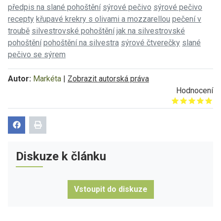
předpis na slané pohoštění
sýrové pečivo
sýrové pečivo
recepty
křupavé krekry s olivami a mozzarellou
pečení v
troubě
silvestrovské pohoštění
jak na silvestrovské
pohoštění
pohoštění na silvestra
sýrové čtverečky
slané
pečivo se sýrem
Autor:
Markéta
|
Zobrazit autorská práva
Hodnocení
Give it 1/5
Give it 2/5
Give it 3/5
Give it 4/5
Give it 5/5
Diskuze k článku
Vstoupit do diskuze