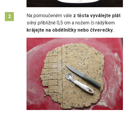
Na pomoučeném vále
z těsta vyválejte plát
2
silný přibližně 0,5 cm a nožem či rádýlkem
krájejte na obdélníčky nebo čtverečky.