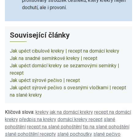
prolisovaný stroužek česneku, který krekry nejen
dochutí, ale i provoní.
Související články
Jak upéct cibulové krekry | recept na domácí krekry
Jak na snadné semínkové krekry | recept
Jak upéct domácí krekry se sezamovými semínky |
recept
Jak upéct sýrové pečivo | recept
Jak upéct sýrové pečivo s ovesnými vločkami | recept
na slané krekry
Klíčová slova:
krekry
jak na domácí krekry
recept na domácí
krekry
předpis na krekry
domácí krekry recept
slané
pohoštění
recept na slané pohoštění
tip na slané pohoštění
slané pohoštění recepty
slané pochoutky
slané pečivo