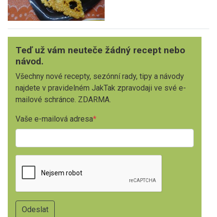
Teď už vám neuteče žádný recept nebo
návod.
Všechny nové recepty, sezónní rady, tipy a návody
najdete v pravidelném JakTak zpravodaji ve své e-
mailové schránce. ZDARMA.
Vaše e-mailová adresa