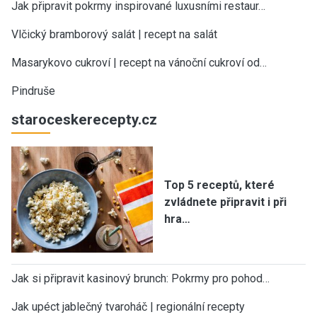
Jak připravit pokrmy inspirované luxusními restaur…
Vlčický bramborový salát | recept na salát
Masarykovo cukroví | recept na vánoční cukroví od…
Pindruše
staroceskerecepty.cz
Top 5 receptů, které
zvládnete připravit i při
hra…
Jak si připravit kasinový brunch: Pokrmy pro pohod…
Jak upéct jablečný tvaroháč | regionální recepty