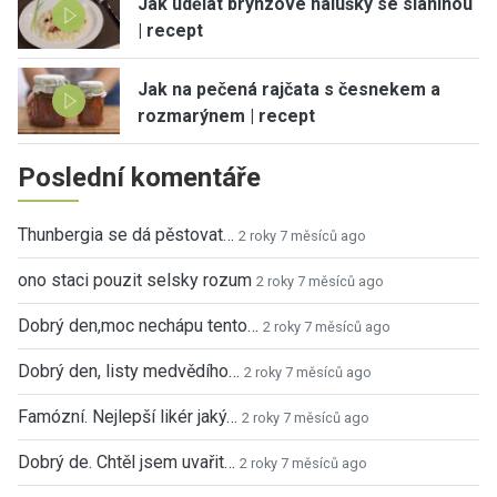
Jak udělat brynzové halušky se slaninou
| recept
Jak na pečená rajčata s česnekem a
rozmarýnem | recept
Poslední komentáře
Thunbergia se dá pěstovat…
2 roky 7 měsíců ago
ono staci pouzit selsky rozum
2 roky 7 měsíců ago
Dobrý den,moc nechápu tento…
2 roky 7 měsíců ago
Dobrý den, listy medvědího…
2 roky 7 měsíců ago
Famózní. Nejlepší likér jaký…
2 roky 7 měsíců ago
Dobrý de. Chtěl jsem uvařit…
2 roky 7 měsíců ago