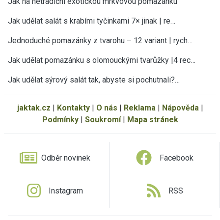
Jak na netradiční exotickou mrkvovou pomazánku
Jak udělat salát s krabími tyčinkami 7× jinak | re…
Jednoduché pomazánky z tvarohu – 12 variant | rych…
Jak udělat pomazánku s olomouckými tvarůžky |4 rec…
Jak udělat sýrový salát tak, abyste si pochutnali?…
jaktak.cz
|
Kontakty
|
O nás
|
Reklama
|
Nápověda
|
Podmínky
|
Soukromí
|
Mapa stránek
Odběr novinek
Facebook
Instagram
RSS