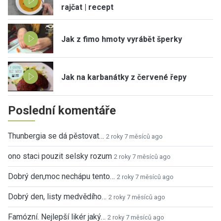
rajčat | recept
Jak z fimo hmoty vyrábět šperky
Jak na karbanátky z červené řepy
Poslední komentáře
Thunbergia se dá pěstovat…
2 roky 7 měsíců ago
ono staci pouzit selsky rozum
2 roky 7 měsíců ago
Dobrý den,moc nechápu tento…
2 roky 7 měsíců ago
Dobrý den, listy medvědího…
2 roky 7 měsíců ago
Famózní. Nejlepší likér jaký…
2 roky 7 měsíců ago