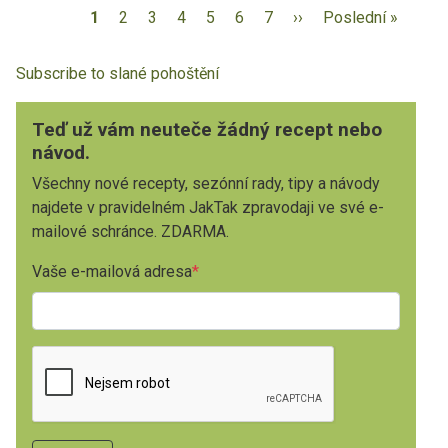
1
2
3
4
5
6
7
››
Poslední »
Subscribe to slané pohoštění
Teď už vám neuteče žádný recept nebo
návod.
Všechny nové recepty, sezónní rady, tipy a návody
najdete v pravidelném JakTak zpravodaji ve své e-
mailové schránce. ZDARMA.
Vaše e-mailová adresa