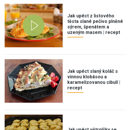
Jak upéct z listového
těsta slané pečivo plněné
sýrem, špenátem a
uzeným masem | recept
Jak upéct slaný koláč s
vinnou klobásou a
karamelizovanou cibulí |
recept
Jak upéct větrníčky se