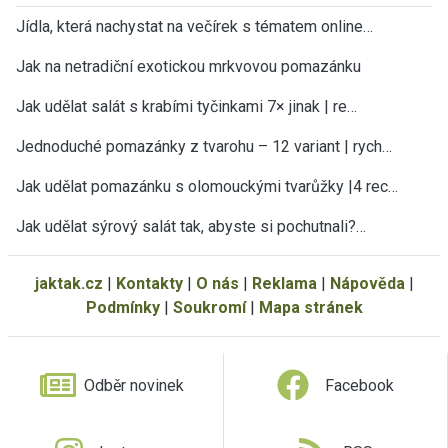
Jídla, která nachystat na večírek s tématem online…
Jak na netradiční exotickou mrkvovou pomazánku
Jak udělat salát s krabími tyčinkami 7× jinak | re…
Jednoduché pomazánky z tvarohu – 12 variant | rych…
Jak udělat pomazánku s olomouckými tvarůžky |4 rec…
Jak udělat sýrový salát tak, abyste si pochutnali?…
jaktak.cz
|
Kontakty
|
O nás
|
Reklama
|
Nápověda
|
Podmínky
|
Soukromí
|
Mapa stránek
Odběr novinek
Facebook