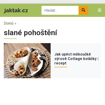
Domů
»
slané pohoštění
Jak upéct měkoučké
sýrové Cottage koláčky |
recept