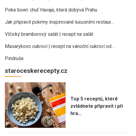
Poke bowl: chuť Havaje, která dobývá Prahu
Jak připravit pokrmy inspirované luxusními restaur…
Vlčický bramborový salát | recept na salát
Masarykovo cukroví | recept na vánoční cukroví od…
Pindruše
staroceskerecepty.cz
Top 5 receptů, které
zvládnete připravit i při
hra…