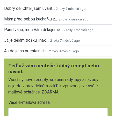
Dobrý de. Chtěl jsem uvařit…
2 roky 7 měsíců ago
Mám před sebou kuchařku z…
2 roky 7 měsíců ago
Paní Ivano, moc Vám děkujeme…
2 roky 7 měsíců ago
Já je dělám trošku jinak,…
2 roky 7 měsíců ago
A kde je na orientalnich…
2 roky 8 měsíců ago
Teď už vám neuteče žádný recept nebo
návod.
Všechny nové recepty, sezónní rady, tipy a návody
najdete v pravidelném JakTak zpravodaji ve své e-
mailové schránce. ZDARMA.
Vaše e-mailová adresa