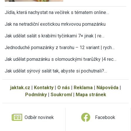
Jídla, která nachystat na večírek s tématem online…
Jak na netradiční exotickou mrkvovou pomazánku
Jak udělat salát s krabími tyčinkami 7× jinak | re…
Jednoduché pomazánky z tvarohu – 12 variant | rych…
Jak udělat pomazánku s olomouckými tvarůžky |4 rec…
Jak udělat sýrový salát tak, abyste si pochutnali?…
jaktak.cz
|
Kontakty
|
O nás
|
Reklama
|
Nápověda
|
Podmínky
|
Soukromí
|
Mapa stránek
Odběr novinek
Facebook