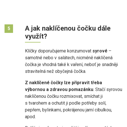
A jak naklíčenou čočku dále
5
využít?
Klíčky doporučujeme konzumovat
syrové
–
samotné nebo v salátech, nicméně naklíčená
čočka je vhodná také k vaření, neboť je snadněji
stravitelná než obyčejná čočka.
Z naklíčené čočky lze připravit třeba
výbornou a zdravou pomazánku
. Stačí syrovou
naklíčenou čočku rozmixovat, smíchat ji
s tvarohem a ochutit ji podle potřeby solí,
pepřem, bylinkami, pokrájenou jarní cibulkou,
apod.