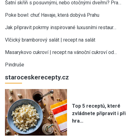
Šatní skříň s posuvnými, nebo otočnými dveřmi? Pra…
Poke bowl: chuť Havaje, která dobývá Prahu
Jak připravit pokrmy inspirované luxusními restaur…
Vlčický bramborový salát | recept na salát
Masarykovo cukroví | recept na vánoční cukroví od…
Pindruše
staroceskerecepty.cz
Top 5 receptů, které
zvládnete připravit i při
hra…