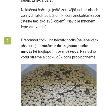
selen, zinek a další.
Naklíčená čočka je ještě zdravější, neboť obsah
cenných látek se během klíčení zněkolikanásobí
(stejně tak jako svůj objem). Navíc je mnohem
lépe stravitelná.
Přebranou čočku na několik hodin (nejlépe však
2
přes noc)
namočíme do trojnásobného
množství
(nejlépe filtrované)
vody
. Následně
vodu slijeme a čočku důkladně propláchneme.