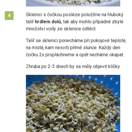
Sklenici s čočkou posléze položíme na hluboký
4
talíř
hrdlem dolů
, tak aby mohlo případné zbylé
množství vody ze sklenice odtéct.
Talíř se sklenicí ponecháme při pokojové teplotě,
na místě, kam nesvítí přímé slunce. Každý den
čočku 2x propláchneme a opět necháme okapat.
Zhruba po 2-3 dnech by se měly objevit klíčky.