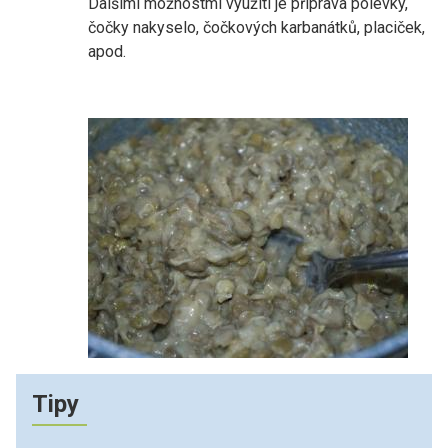
Dalšími možnostmi využití je příprava polévky,
čočky nakyselo, čočkových karbanátků, placiček,
apod.
Tipy