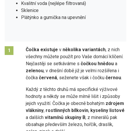
Kvalitní voda (nejlépe filtrovaná)
Sklenice
Plátýnko a gumička na upevnění
Čočka existuje
v
několika variantách
, z nich
1
všechny můžete použít pro Vaše domácí klíčení.
Nejčastěji se setkáváme s
čočkou hnědou
a
zelenou
, v dnešní době již je velmi rozšířena i
čočka
červená
, seženete však i čočku
černou
.
Každý z těchto druhů má specifické výživové
hodnoty a někdy se může mírně lišit i způsoby
jejich využití. Čočka je obecně bohatým
zdrojem
vlákniny
,
rostlinných bílkovin
,
kyseliny listové
a dalších
vitamínů skupiny B
, z minerálů pak
obsahuje především železo, hořčík, draslík,