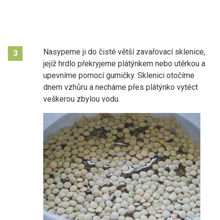
Nasypeme ji do čisté větší zavařovací sklenice,
3
jejíž hrdlo překryjeme plátýnkem nebo utěrkou a
upevníme pomocí gumičky. Sklenici otočíme
dnem vzhůru a necháme přes plátýnko vytéct
veškerou zbylou vodu.