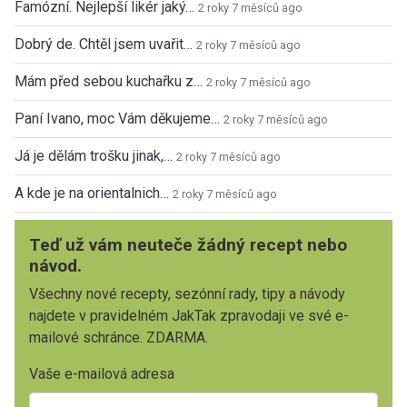
Famózní. Nejlepší likér jaký…
2 roky 7 měsíců ago
Dobrý de. Chtěl jsem uvařit…
2 roky 7 měsíců ago
Mám před sebou kuchařku z…
2 roky 7 měsíců ago
Paní Ivano, moc Vám děkujeme…
2 roky 7 měsíců ago
Já je dělám trošku jinak,…
2 roky 7 měsíců ago
A kde je na orientalnich…
2 roky 7 měsíců ago
Teď už vám neuteče žádný recept nebo
návod.
Všechny nové recepty, sezónní rady, tipy a návody
najdete v pravidelném JakTak zpravodaji ve své e-
mailové schránce. ZDARMA.
Vaše e-mailová adresa