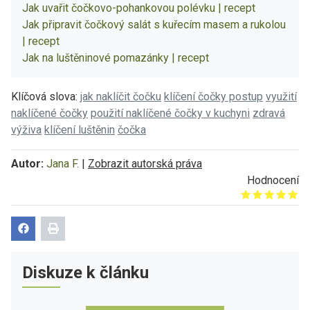
Jak uvařit čočkovo-pohankovou polévku | recept
Jak připravit čočkový salát s kuřecím masem a rukolou
| recept
Jak na luštěninové pomazánky | recept
Klíčová slova:
jak naklíčit čočku
klíčení čočky postup
využití
naklíčené čočky
použití naklíčené čočky v kuchyni
zdravá
výživa
klíčení luštěnin
čočka
Autor:
Jana F.
|
Zobrazit autorská práva
Hodnocení
Give it 1/5
Give it 2/5
Give it 3/5
Give it 4/5
Give it 5/5
Diskuze k článku