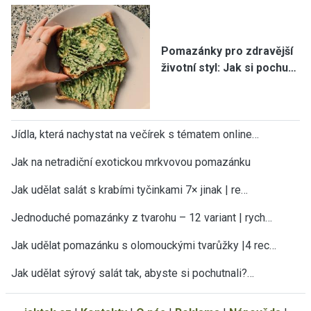
Pomazánky pro zdravější
životní styl: Jak si pochu…
Jídla, která nachystat na večírek s tématem online…
Jak na netradiční exotickou mrkvovou pomazánku
Jak udělat salát s krabími tyčinkami 7× jinak | re…
Jednoduché pomazánky z tvarohu – 12 variant | rych…
Jak udělat pomazánku s olomouckými tvarůžky |4 rec…
Jak udělat sýrový salát tak, abyste si pochutnali?…