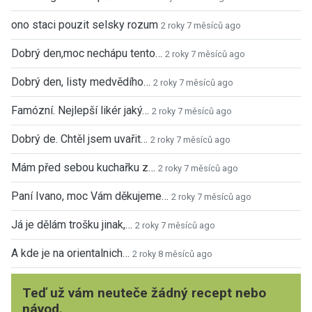
ono staci pouzit selsky rozum
2 roky 7 měsíců ago
Dobrý den,moc nechápu tento…
2 roky 7 měsíců ago
Dobrý den, listy medvědího…
2 roky 7 měsíců ago
Famózní. Nejlepší likér jaký…
2 roky 7 měsíců ago
Dobrý de. Chtěl jsem uvařit…
2 roky 7 měsíců ago
Mám před sebou kuchařku z…
2 roky 7 měsíců ago
Paní Ivano, moc Vám děkujeme…
2 roky 7 měsíců ago
Já je dělám trošku jinak,…
2 roky 7 měsíců ago
A kde je na orientalnich…
2 roky 8 měsíců ago
Teď už vám neuteče žádný recept nebo
návod.