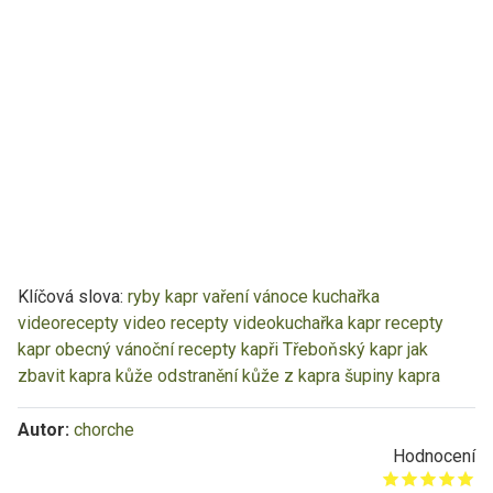
Klíčová slova:
ryby
kapr
vaření
vánoce
kuchařka
videorecepty
video recepty
videokuchařka
kapr recepty
kapr obecný
vánoční recepty
kapři
Třeboňský kapr
jak
zbavit kapra kůže
odstranění kůže z kapra
šupiny kapra
Autor:
chorche
Hodnocení
Give it 1/5
Give it 2/5
Give it 3/5
Give it 4/5
Give it 5/5