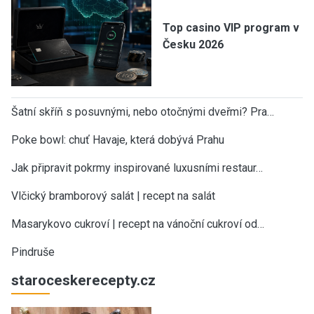
Top casino VIP program v
Česku 2026
Šatní skříň s posuvnými, nebo otočnými dveřmi? Pra…
Poke bowl: chuť Havaje, která dobývá Prahu
Jak připravit pokrmy inspirované luxusními restaur…
Vlčický bramborový salát | recept na salát
Masarykovo cukroví | recept na vánoční cukroví od…
Pindruše
staroceskerecepty.cz