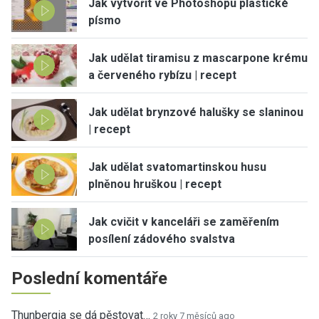
Jak vytvořit ve Photoshopu plastické
písmo
Jak udělat tiramisu z mascarpone krému
a červeného rybízu | recept
Jak udělat brynzové halušky se slaninou
| recept
Jak udělat svatomartinskou husu
plněnou hruškou | recept
Jak cvičit v kanceláři se zaměřením
posílení zádového svalstva
Poslední komentáře
Thunbergia se dá pěstovat…
2 roky 7 měsíců ago