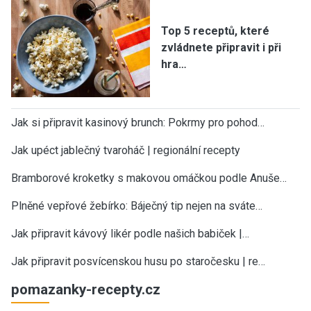
Top 5 receptů, které
zvládnete připravit i při
hra…
Jak si připravit kasinový brunch: Pokrmy pro pohod…
Jak upéct jablečný tvaroháč | regionální recepty
Bramborové kroketky s makovou omáčkou podle Anuše…
Plněné vepřové žebírko: Báječný tip nejen na sváte…
Jak připravit kávový likér podle našich babiček |…
Jak připravit posvícenskou husu po staročesku | re…
pomazanky-recepty.cz