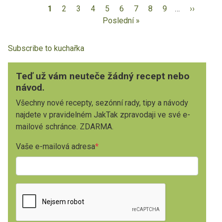
1
2
3
4
5
6
7
8
9
…
››
Poslední »
Subscribe to kuchařka
Teď už vám neuteče žádný recept nebo
návod.
Všechny nové recepty, sezónní rady, tipy a návody
najdete v pravidelném JakTak zpravodaji ve své e-
mailové schránce. ZDARMA.
Vaše e-mailová adresa