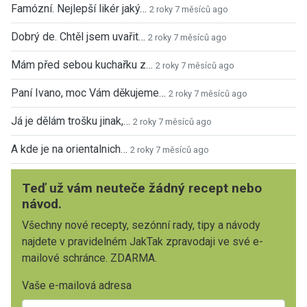
Famózní. Nejlepší likér jaký…
2 roky 7 měsíců ago
Dobrý de. Chtěl jsem uvařit…
2 roky 7 měsíců ago
Mám před sebou kuchařku z…
2 roky 7 měsíců ago
Paní Ivano, moc Vám děkujeme…
2 roky 7 měsíců ago
Já je dělám trošku jinak,…
2 roky 7 měsíců ago
A kde je na orientalnich…
2 roky 7 měsíců ago
Teď už vám neuteče žádný recept nebo
návod.
Všechny nové recepty, sezónní rady, tipy a návody
najdete v pravidelném JakTak zpravodaji ve své e-
mailové schránce. ZDARMA.
Vaše e-mailová adresa