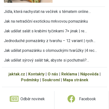
Jídla, která nachystat na večírek s tématem online…
Jak na netradiční exotickou mrkvovou pomazánku
Jak udělat salát s krabími tyčinkami 7× jinak | re…
Jednoduché pomazánky z tvarohu – 12 variant | rych…
Jak udělat pomazánku s olomouckými tvarůžky |4 rec…
Jak udělat sýrový salát tak, abyste si pochutnali?…
jaktak.cz
|
Kontakty
|
O nás
|
Reklama
|
Nápověda
|
Podmínky
|
Soukromí
|
Mapa stránek
Odběr novinek
Facebook