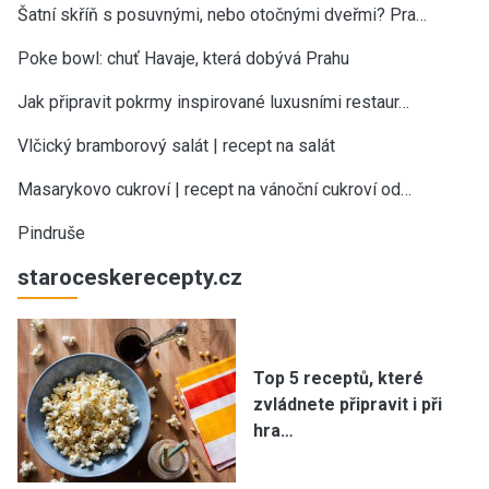
Šatní skříň s posuvnými, nebo otočnými dveřmi? Pra…
Poke bowl: chuť Havaje, která dobývá Prahu
Jak připravit pokrmy inspirované luxusními restaur…
Vlčický bramborový salát | recept na salát
Masarykovo cukroví | recept na vánoční cukroví od…
Pindruše
staroceskerecepty.cz
Top 5 receptů, které
zvládnete připravit i při
hra…