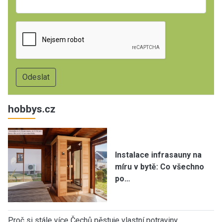
hobbys.cz
Instalace infrasauny na
míru v bytě: Co všechno
po…
Proč si stále více Čechů pěstuje vlastní potraviny…