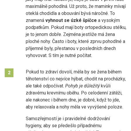
maximálně pohodlná. Už proto, že maminky mívají
oteklá chodidla a obouvání bývá náročné. To
znamená
vyhnout se úzké špičce
a vysokým
podpatkům. Pokud mají boty ortopedickou stélku,
je to jenom dobře. Zejména jestliže má žena
ploché nohy. Často i boty, které zprvu pohodlné a
příjemné byly, přestanou v posledních dnech
vyhovovat. S tím je nutné počítat.
Pokud to zdraví dovolí, měla by se žena během
2
těhotenství co nejvíce hýbat, chodit na procházky,
ale také odpočívat.
Pohyb je důležitý
kvůli
zdravému krevnímu oběhu. Po celodenní zátěži,
ale nakonec i během dne, je dobré, když to jde,
aby relaxovala a nohy měla ve vyvýšené poloze.
Samozřejmostí je i pravidelné dodržování
hygieny, aby se předešlo případnému