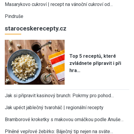
Masarykovo cukroví | recept na vánoční cukroví od…
Pindruše
staroceskerecepty.cz
Top 5 receptů, které
zvládnete připravit i při
hra…
Jak si připravit kasinový brunch: Pokrmy pro pohod…
Jak upéct jablečný tvaroháč | regionální recepty
Bramborové kroketky s makovou omáčkou podle Anuše…
Plněné vepřové žebírko: Báječný tip nejen na sváte…