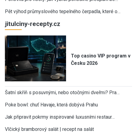
Pět výhod průmyslového tepelného čerpadla, které o…
jitulciny-recepty.cz
Top casino VIP program v
Česku 2026
Šatní skříň s posuvnými, nebo otočnými dveřmi? Pra…
Poke bowl: chuť Havaje, která dobývá Prahu
Jak připravit pokrmy inspirované luxusními restaur…
Vlčický bramborový salát | recept na salát