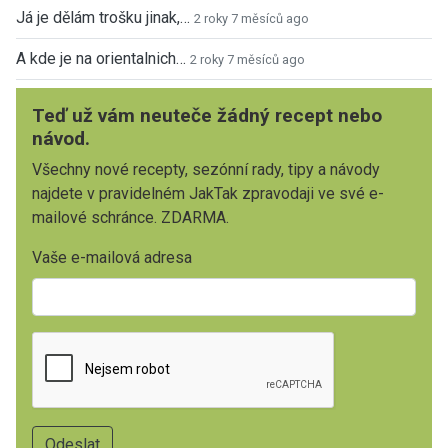
Já je dělám trošku jinak,…
2 roky 7 měsíců ago
A kde je na orientalnich…
2 roky 7 měsíců ago
Teď už vám neuteče žádný recept nebo
návod.
Všechny nové recepty, sezónní rady, tipy a návody
najdete v pravidelném JakTak zpravodaji ve své e-
mailové schránce. ZDARMA.
Vaše e-mailová adresa