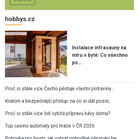
hobbys.cz
Instalace infrasauny na
míru v bytě: Co všechno
po…
Proč si stále více Čechů pěstuje vlastní potraviny…
Kratom a bezpečnější přístup: na co si dát pozor,…
Proč si stále více lidí vybírá přípravu kávy doma?
Top casino automaty pro hráče v ČR 2026
Pohovka pro hosty: jak vybrat pohodlné přespání be…