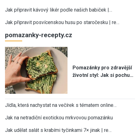
Jak připravit kávový likér podle našich babiček |…
Jak připravit posvícenskou husu po staročesku | re…
pomazanky-recepty.cz
Pomazánky pro zdravější
životní styl: Jak si pochu…
Jídla, která nachystat na večírek s tématem online…
Jak na netradiční exotickou mrkvovou pomazánku
Jak udělat salát s krabími tyčinkami 7× jinak | re…