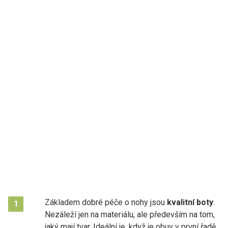
Základem dobré péče o nohy jsou
kvalitní boty
.
1
Nezáleží jen na materiálu, ale především na tom,
jaký mají tvar. Ideální je, když je obuv v první řadě