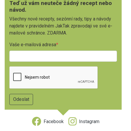
Teď už vám neuteče žádný recept nebo
návod.
Všechny nové recepty, sezónní rady, tipy a návody
najdete v pravidelném JakTak zpravodaji ve své e-
mailové schránce. ZDARMA.
Vaše e-mailová adresa
Facebook
Instagram