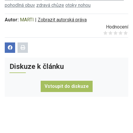
pohodlná obuv
zdravá chůze
otoky nohou
Autor:
MARTI
|
Zobrazit autorská práva
Hodnocení
Give it 1/5
Give it 2/5
Give it 3/5
Give it 4/5
Give it 5/5
Diskuze k článku
Vstoupit do diskuze