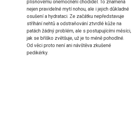
plísňovému onemocnění chodidel. To znamená
nejen pravidelné mytí nohou, ale i jejich důkladné
osušení a hydrataci. Ze začátku nepředstavuje
stříhání nehtů a odstraňování ztvrdlé kůže na
patách žádný problém, ale s postupujícími měsíci,
jak se bříško zvětšuje, už je to méně pohodlné.
Od věci proto není ani návštěva zkušené
pedikérky.