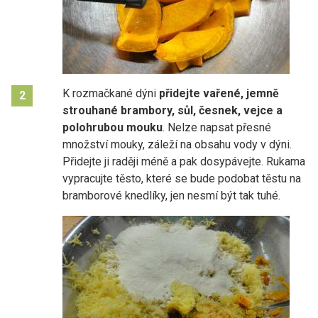
K rozmačkané dýni
přidejte vařené, jemně
2
strouhané brambory, sůl, česnek, vejce a
polohrubou mouku
. Nelze napsat přesné
množství mouky, záleží na obsahu vody v dýni.
Přidejte ji raději méně a pak dosypávejte. Rukama
vypracujte těsto, které se bude podobat těstu na
bramborové knedlíky, jen nesmí být tak tuhé.