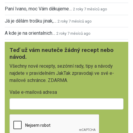
Paní Ivano, moc Vám děkujeme…
2 roky 7 měsíců ago
Já je dělám trošku jinak,…
2 roky 7 měsíců ago
A kde je na orientalnich…
2 roky 7 měsíců ago
Teď už vám neuteče žádný recept nebo
návod.
Všechny nové recepty, sezónní rady, tipy a návody
najdete v pravidelném JakTak zpravodaji ve své e-
mailové schránce. ZDARMA.
Vaše e-mailová adresa