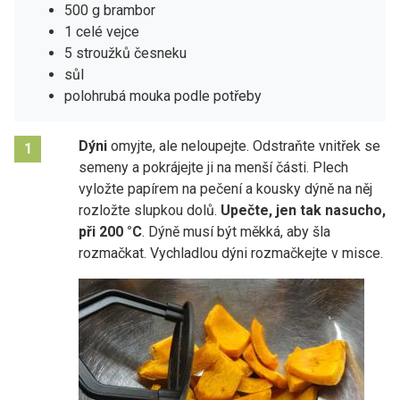
500 g brambor
1 celé vejce
5 stroužků česneku
sůl
polohrubá mouka podle potřeby
Dýni
omyjte, ale neloupejte. Odstraňte vnitřek se
1
semeny a pokrájejte ji na menší části. Plech
vyložte papírem na pečení a kousky dýně na něj
rozložte slupkou dolů.
Upečte, jen tak nasucho,
při 200 °C
. Dýně musí být měkká, aby šla
rozmačkat. Vychladlou dýni rozmačkejte v misce.