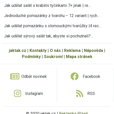
Jak udělat salát s krabími tyčinkami 7× jinak | re…
Jednoduché pomazánky z tvarohu – 12 variant | rych…
Jak udělat pomazánku s olomouckými tvarůžky |4 rec…
Jak udělat sýrový salát tak, abyste si pochutnali?…
jaktak.cz
|
Kontakty
|
O nás
|
Reklama
|
Nápověda
|
Podmínky
|
Soukromí
|
Mapa stránek
Odběr novinek
Facebook
Instagram
RSS
© 2020 jaktak.cz |
Reklamka Plzeň