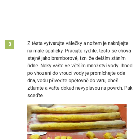
Z těsta vytvarujte válečky a nožem je nakrájejte
3
na malé špalíčky. Pracujte rychle, těsto se chová
stejně jako bramborové, tzn. že delším stáním
řídne. Noky vařte ve větším množství vody. Ihned
po vhození do vroucí vody je promíchejte ode
dna, vodu přiveďte opětovně do varu, oheň
ztlumte a vařte dokud nevyplavou na povrch. Pak
sceďte.