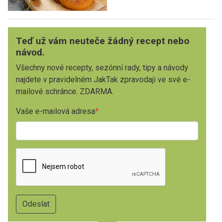
Teď už vám neuteče žádný recept nebo
návod.
Všechny nové recepty, sezónní rady, tipy a návody
najdete v pravidelném JakTak zpravodaji ve své e-
mailové schránce. ZDARMA.
Vaše e-mailová adresa