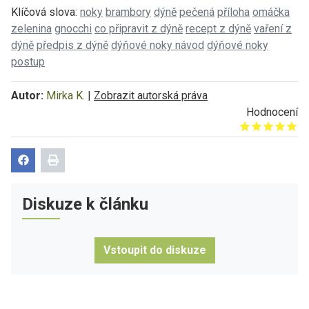
Klíčová slova:
noky
brambory
dýně
pečená
příloha
omáčka
zelenina
gnocchi
co připravit z dýně
recept z dýně
vaření z
dýně
předpis z dýně
dýňové noky návod
dýňové noky
postup
Autor:
Mirka K.
|
Zobrazit autorská práva
Hodnocení
Give it 1/5
Give it 2/5
Give it 3/5
Give it 4/5
Give it 5/5
Diskuze k článku
Vstoupit do diskuze