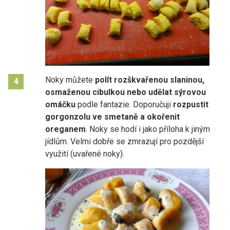
Noky můžete
polít rozškvařenou slaninou,
4
osmaženou cibulkou nebo udělat sýrovou
omáčku
podle fantazie. Doporučuji
rozpustit
gorgonzolu ve smetaně a okořenit
oreganem
. Noky se hodí i jako příloha k jiným
jídlům. Velmi dobře se zmrazují pro pozdější
využití (uvařené noky).