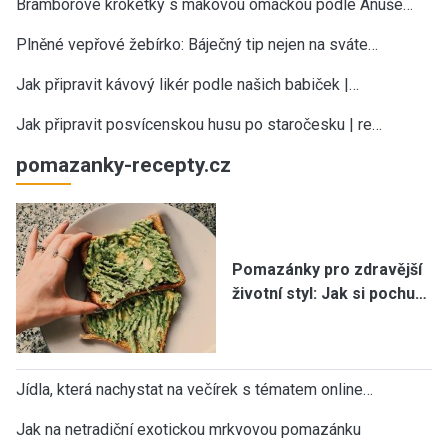
Bramborové kroketky s makovou omáčkou podle Anuše…
Plněné vepřové žebírko: Báječný tip nejen na sváte…
Jak připravit kávový likér podle našich babiček |…
Jak připravit posvícenskou husu po staročesku | re…
pomazanky-recepty.cz
Pomazánky pro zdravější
životní styl: Jak si pochu…
Jídla, která nachystat na večírek s tématem online…
Jak na netradiční exotickou mrkvovou pomazánku