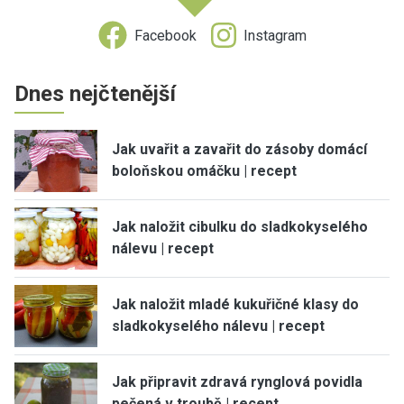
Facebook
Instagram
Dnes nejčtenější
Jak uvařit a zavařit do zásoby domácí
boloňskou omáčku | recept
Jak naložit cibulku do sladkokyselého
nálevu | recept
Jak naložit mladé kukuřičné klasy do
sladkokyselého nálevu | recept
Jak připravit zdravá rynglová povidla
pečená v troubě | recept