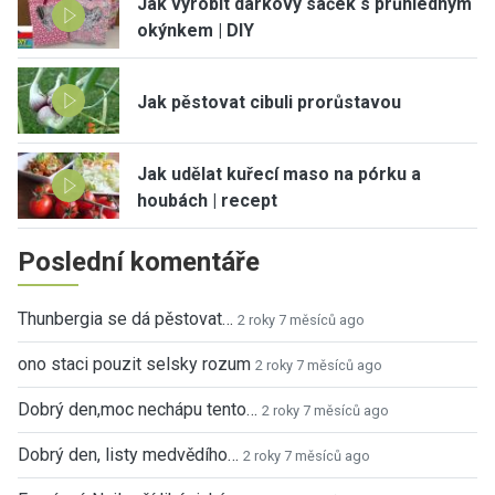
Jak vyrobit dárkový sáček s průhledným
okýnkem | DIY
Jak pěstovat cibuli prorůstavou
Jak udělat kuřecí maso na pórku a
houbách | recept
Poslední komentáře
Thunbergia se dá pěstovat…
2 roky 7 měsíců ago
ono staci pouzit selsky rozum
2 roky 7 měsíců ago
Dobrý den,moc nechápu tento…
2 roky 7 měsíců ago
Dobrý den, listy medvědího…
2 roky 7 měsíců ago