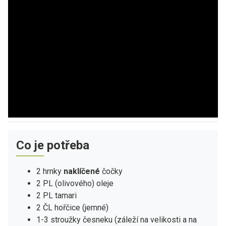
Co je potřeba
2 hrnky
naklíčené
čočky
2 PL (olivového) oleje
2 PL tamari
2 ČL hořčice (jemné)
1-3 stroužky česneku (záleží na velikosti a na