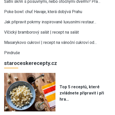
Šatní skříň s posuvnými, nebo otočnými dveřmi? Pra…
Poke bowl: chuť Havaje, která dobývá Prahu
Jak připravit pokrmy inspirované luxusními restaur…
Vlčický bramborový salát | recept na salát
Masarykovo cukroví | recept na vánoční cukroví od…
Pindruše
staroceskerecepty.cz
Top 5 receptů, které
zvládnete připravit i při
hra…