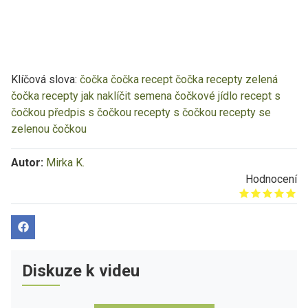
Klíčová slova:
čočka
čočka recept
čočka recepty
zelená
čočka recepty
jak naklíčit semena
čočkové jídlo
recept s
čočkou
předpis s čočkou
recepty s čočkou
recepty se
zelenou čočkou
Autor:
Mirka K.
Hodnocení
Give it 1/5
Give it 2/5
Give it 3/5
Give it 4/5
Give it 5/5
Diskuze k videu