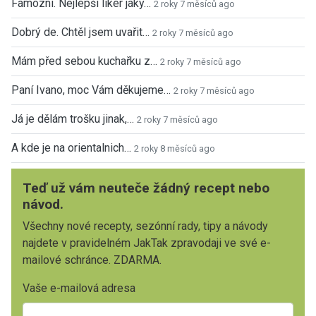
Famózní. Nejlepší likér jaký…
2 roky 7 měsíců ago
Dobrý de. Chtěl jsem uvařit…
2 roky 7 měsíců ago
Mám před sebou kuchařku z…
2 roky 7 měsíců ago
Paní Ivano, moc Vám děkujeme…
2 roky 7 měsíců ago
Já je dělám trošku jinak,…
2 roky 7 měsíců ago
A kde je na orientalnich…
2 roky 8 měsíců ago
Teď už vám neuteče žádný recept nebo
návod.
Všechny nové recepty, sezónní rady, tipy a návody
najdete v pravidelném JakTak zpravodaji ve své e-
mailové schránce. ZDARMA.
Vaše e-mailová adresa