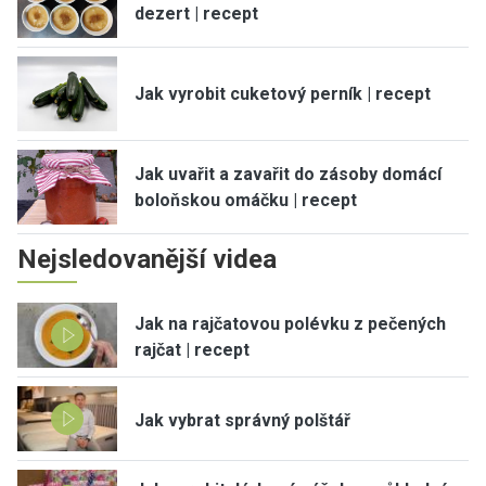
dezert | recept
Jak vyrobit cuketový perník | recept
Jak uvařit a zavařit do zásoby domácí
boloňskou omáčku | recept
Nejsledovanější videa
Jak na rajčatovou polévku z pečených
rajčat | recept
Jak vybrat správný polštář