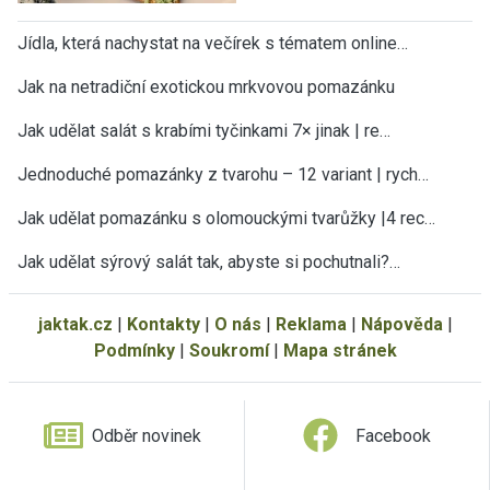
Jídla, která nachystat na večírek s tématem online…
Jak na netradiční exotickou mrkvovou pomazánku
Jak udělat salát s krabími tyčinkami 7× jinak | re…
Jednoduché pomazánky z tvarohu – 12 variant | rych…
Jak udělat pomazánku s olomouckými tvarůžky |4 rec…
Jak udělat sýrový salát tak, abyste si pochutnali?…
jaktak.cz
|
Kontakty
|
O nás
|
Reklama
|
Nápověda
|
Podmínky
|
Soukromí
|
Mapa stránek
Odběr novinek
Facebook