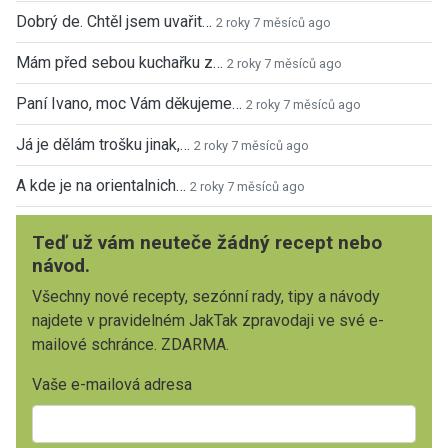
Dobrý de. Chtěl jsem uvařit…
2 roky 7 měsíců ago
Mám před sebou kuchařku z…
2 roky 7 měsíců ago
Paní Ivano, moc Vám děkujeme…
2 roky 7 měsíců ago
Já je dělám trošku jinak,…
2 roky 7 měsíců ago
A kde je na orientalnich…
2 roky 7 měsíců ago
Teď už vám neuteče žádný recept nebo
návod.
Všechny nové recepty, sezónní rady, tipy a návody
najdete v pravidelném JakTak zpravodaji ve své e-
mailové schránce. ZDARMA.
Vaše e-mailová adresa