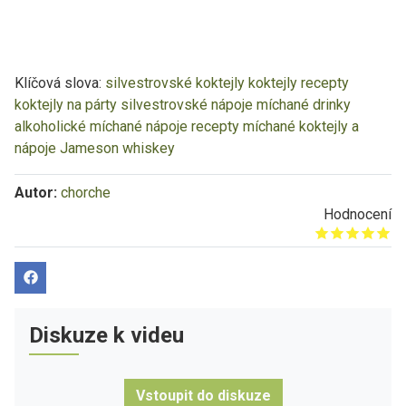
Klíčová slova:
silvestrovské koktejly
koktejly recepty
koktejly na párty
silvestrovské nápoje
míchané drinky
alkoholické míchané nápoje recepty
míchané koktejly a
nápoje
Jameson
whiskey
Autor:
chorche
Hodnocení
Give it 1/5
Give it 2/5
Give it 3/5
Give it 4/5
Give it 5/5
Diskuze k videu
Vstoupit do diskuze