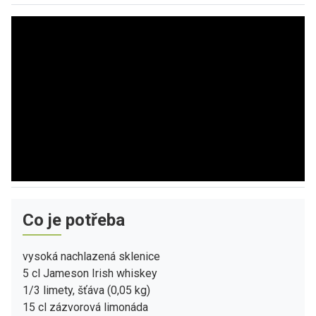
Co je potřeba
vysoká nachlazená sklenice
5 cl Jameson Irish whiskey
1/3 limety, šťáva (0,05 kg)
15 cl zázvorová limonáda