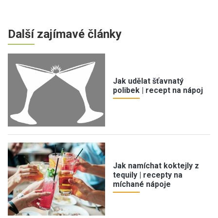
Další zajímavé články
Jak udělat šťavnatý
polibek | recept na nápoj
Jak namíchat koktejly z
tequily | recepty na
míchané nápoje