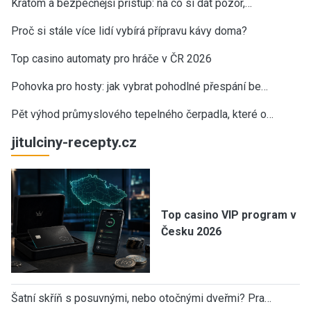
Kratom a bezpečnější přístup: na co si dát pozor,…
Proč si stále více lidí vybírá přípravu kávy doma?
Top casino automaty pro hráče v ČR 2026
Pohovka pro hosty: jak vybrat pohodlné přespání be…
Pět výhod průmyslového tepelného čerpadla, které o…
jitulciny-recepty.cz
Top casino VIP program v
Česku 2026
Šatní skříň s posuvnými, nebo otočnými dveřmi? Pra…