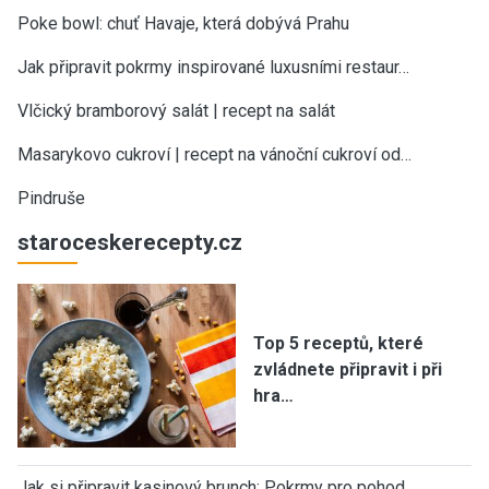
Poke bowl: chuť Havaje, která dobývá Prahu
Jak připravit pokrmy inspirované luxusními restaur…
Vlčický bramborový salát | recept na salát
Masarykovo cukroví | recept na vánoční cukroví od…
Pindruše
staroceskerecepty.cz
Top 5 receptů, které
zvládnete připravit i při
hra…
Jak si připravit kasinový brunch: Pokrmy pro pohod…