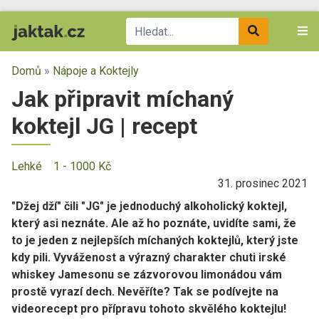
Domů
»
Nápoje a Koktejly
Jak připravit míchaný
koktejl JG | recept
Lehké
1 - 1000 Kč
31. prosinec 2021
"Džej dží" čili "JG" je jednoduchý alkoholický koktejl,
který asi neznáte. Ale až ho poznáte, uvidíte sami, že
to je jeden z nejlepších míchaných koktejlů, který jste
kdy pili. Vyváženost a výrazný charakter chuti irské
whiskey Jamesonu se zázvorovou limonádou vám
prostě vyrazí dech. Nevěříte? Tak se podívejte na
videorecept pro přípravu tohoto skvělého koktejlu!