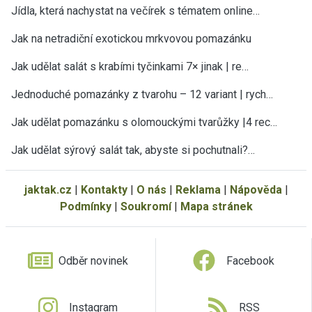
Jídla, která nachystat na večírek s tématem online…
Jak na netradiční exotickou mrkvovou pomazánku
Jak udělat salát s krabími tyčinkami 7× jinak | re…
Jednoduché pomazánky z tvarohu – 12 variant | rych…
Jak udělat pomazánku s olomouckými tvarůžky |4 rec…
Jak udělat sýrový salát tak, abyste si pochutnali?…
jaktak.cz
|
Kontakty
|
O nás
|
Reklama
|
Nápověda
|
Podmínky
|
Soukromí
|
Mapa stránek
Odběr novinek
Facebook
Instagram
RSS