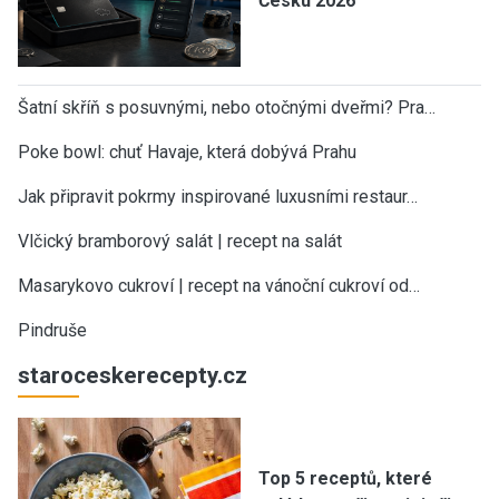
Česku 2026
Šatní skříň s posuvnými, nebo otočnými dveřmi? Pra…
Poke bowl: chuť Havaje, která dobývá Prahu
Jak připravit pokrmy inspirované luxusními restaur…
Vlčický bramborový salát | recept na salát
Masarykovo cukroví | recept na vánoční cukroví od…
Pindruše
staroceskerecepty.cz
Top 5 receptů, které