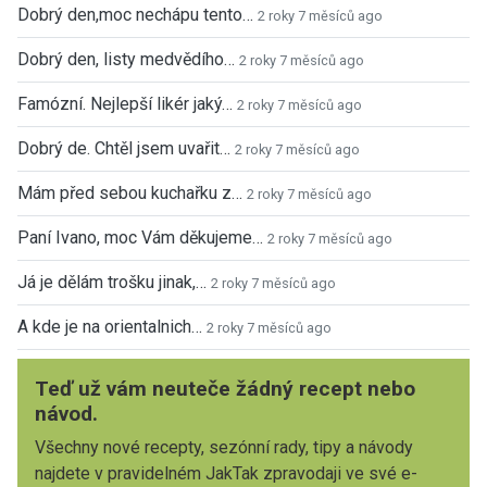
Dobrý den,moc nechápu tento…
2 roky 7 měsíců ago
Dobrý den, listy medvědího…
2 roky 7 měsíců ago
Famózní. Nejlepší likér jaký…
2 roky 7 měsíců ago
Dobrý de. Chtěl jsem uvařit…
2 roky 7 měsíců ago
Mám před sebou kuchařku z…
2 roky 7 měsíců ago
Paní Ivano, moc Vám děkujeme…
2 roky 7 měsíců ago
Já je dělám trošku jinak,…
2 roky 7 měsíců ago
A kde je na orientalnich…
2 roky 7 měsíců ago
Teď už vám neuteče žádný recept nebo
návod.
Všechny nové recepty, sezónní rady, tipy a návody
najdete v pravidelném JakTak zpravodaji ve své e-