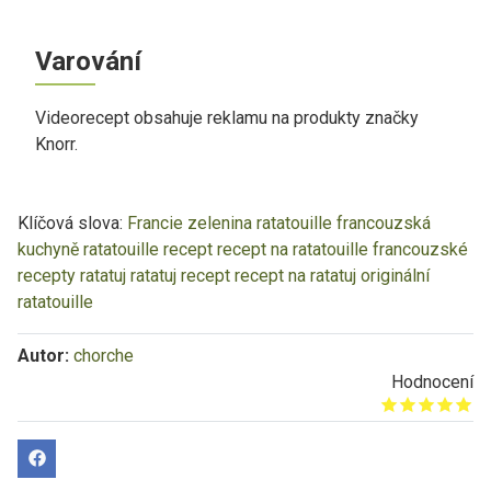
Varování
Videorecept obsahuje reklamu na produkty značky
Knorr.
Klíčová slova:
Francie
zelenina
ratatouille
francouzská
kuchyně
ratatouille recept
recept na ratatouille
francouzské
recepty
ratatuj
ratatuj recept
recept na ratatuj
originální
ratatouille
Autor:
chorche
Hodnocení
Give it 1/5
Give it 2/5
Give it 3/5
Give it 4/5
Give it 5/5