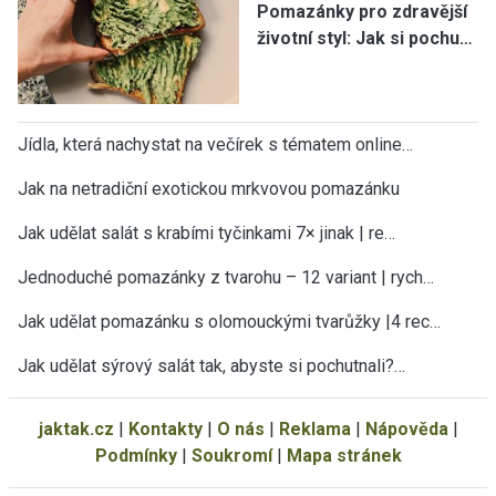
Pomazánky pro zdravější
životní styl: Jak si pochu…
Jídla, která nachystat na večírek s tématem online…
Jak na netradiční exotickou mrkvovou pomazánku
Jak udělat salát s krabími tyčinkami 7× jinak | re…
Jednoduché pomazánky z tvarohu – 12 variant | rych…
Jak udělat pomazánku s olomouckými tvarůžky |4 rec…
Jak udělat sýrový salát tak, abyste si pochutnali?…
jaktak.cz
|
Kontakty
|
O nás
|
Reklama
|
Nápověda
|
Podmínky
|
Soukromí
|
Mapa stránek