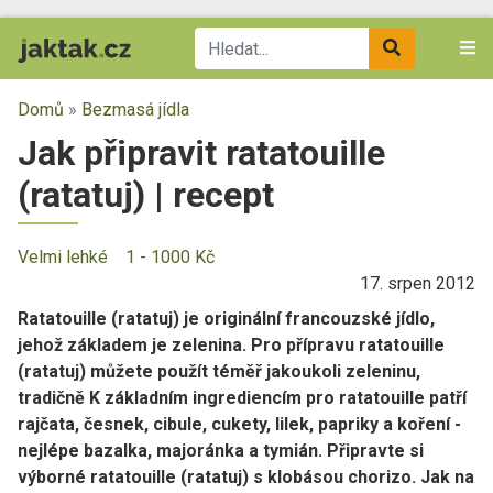
Domů
»
Bezmasá jídla
Jak připravit ratatouille
(ratatuj) | recept
Velmi lehké
1 - 1000 Kč
17. srpen 2012
Ratatouille (ratatuj) je originální francouzské jídlo,
jehož základem je zelenina. Pro přípravu ratatouille
(ratatuj) můžete použít téměř jakoukoli zeleninu,
tradičně K základním ingrediencím pro ratatouille patří
rajčata, česnek, cibule, cukety, lilek, papriky a koření -
nejlépe bazalka, majoránka a tymián. Připravte si
výborné ratatouille (ratatuj) s klobásou chorizo. Jak na