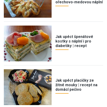
ořechovo-medovou náplní
Jak upéct špenátové
kostky s náplní i pro
diabetiky | recept
Jak upéct placičky ze
žitné mouky | recept na
domácí pečivo