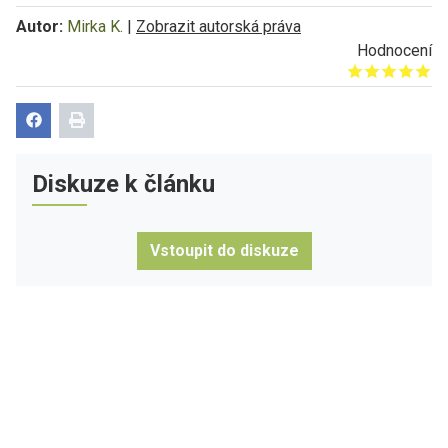
Autor:
Mirka K.
|
Zobrazit autorská práva
Hodnocení
Give it 1/5
Give it 2/5
Give it 3/5
Give it 4/5
Give it 5/5
Diskuze k článku
Vstoupit do diskuze