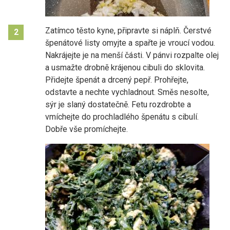
Zatímco těsto kyne, připravte si náplň. Čerstvé
2
špenátové listy omyjte a spařte je vroucí vodou.
Nakrájejte je na menší části. V pánvi rozpalte olej
a usmažte drobně krájenou cibuli do sklovita.
Přidejte špenát a drcený pepř. Prohřejte,
odstavte a nechte vychladnout. Směs nesolte,
sýr je slaný dostatečně. Fetu rozdrobte a
vmíchejte do prochladlého špenátu s cibulí.
Dobře vše promíchejte.