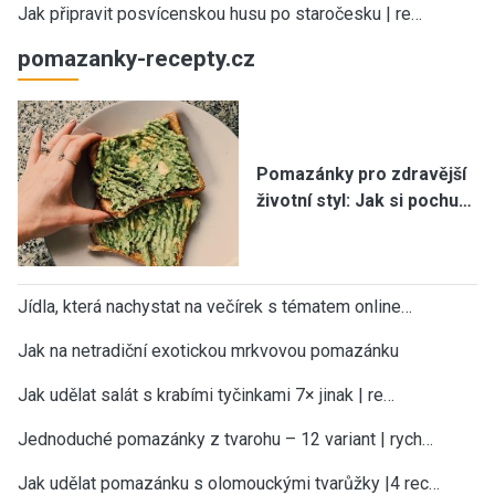
Jak připravit posvícenskou husu po staročesku | re…
pomazanky-recepty.cz
Pomazánky pro zdravější
životní styl: Jak si pochu…
Jídla, která nachystat na večírek s tématem online…
Jak na netradiční exotickou mrkvovou pomazánku
Jak udělat salát s krabími tyčinkami 7× jinak | re…
Jednoduché pomazánky z tvarohu – 12 variant | rych…
Jak udělat pomazánku s olomouckými tvarůžky |4 rec…