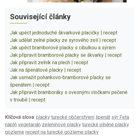
Související články
Jak upéct jednoduché škvarkové placičky | recept
Jak udělat zelné placky ze syrového zelí | recept
Jak upéct bramborové placky s cibulkou a sýrem
Jak připravit bramborové placky se škvarky | recept
Jak připravit zelník na plech | recept
Jak na špenátové placky | recept
Jak usmažit pohankovo-bramborové placky se
špenátem | recept
Jak připravit bramboráky s ovesnými vločkami pečené
v troubě | recept
Klíčová slova:
placky
turecké občerstvení
špenát
sýr Feta
náplň
vegetarián
zeleninové placky
turecké plněné placky
gözleme
recept na turecké gözleme placky