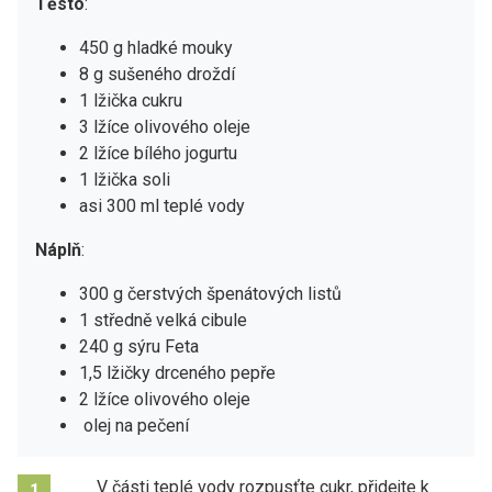
Těsto
:
450 g hladké mouky
8 g sušeného droždí
1 lžička cukru
3 lžíce olivového oleje
2 lžíce bílého jogurtu
1 lžička soli
asi 300 ml teplé vody
Náplň
:
300 g čerstvých špenátových listů
1 středně velká cibule
240 g sýru Feta
1,5 lžičky drceného pepře
2 lžíce olivového oleje
olej na pečení
V části teplé vody rozpusťte cukr, přidejte k
1