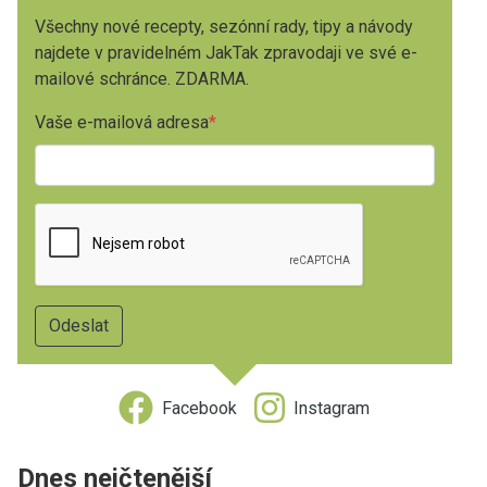
Všechny nové recepty, sezónní rady, tipy a návody
najdete v pravidelném JakTak zpravodaji ve své e-
mailové schránce. ZDARMA.
Vaše e-mailová adresa
Facebook
Instagram
Dnes nejčtenější