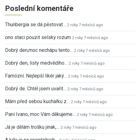
Poslední komentáře
Thunbergia se dá pěstovat…
2 roky 7 měsíců ago
ono staci pouzit selsky rozum
2 roky 7 měsíců ago
Dobrý den,moc nechápu tento…
2 roky 7 měsíců ago
Dobrý den, listy medvědího…
2 roky 7 měsíců ago
Famózní. Nejlepší likér jaký…
2 roky 7 měsíců ago
Dobrý de. Chtěl jsem uvařit…
2 roky 7 měsíců ago
Mám před sebou kuchařku z…
2 roky 7 měsíců ago
Paní Ivano, moc Vám děkujeme…
2 roky 7 měsíců ago
Já je dělám trošku jinak,…
2 roky 7 měsíců ago
A kde je na orientalnich…