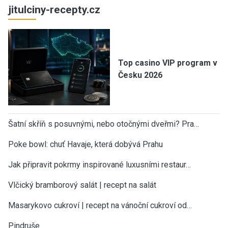
jitulciny-recepty.cz
Top casino VIP program v
Česku 2026
Šatní skříň s posuvnými, nebo otočnými dveřmi? Pra…
Poke bowl: chuť Havaje, která dobývá Prahu
Jak připravit pokrmy inspirované luxusními restaur…
Vlčický bramborový salát | recept na salát
Masarykovo cukroví | recept na vánoční cukroví od…
Pindruše