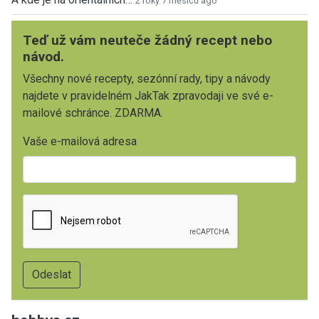
2 roky 7 měsíců ago
Teď už vám neuteče žádný recept nebo
návod.
Všechny nové recepty, sezónní rady, tipy a návody
najdete v pravidelném JakTak zpravodaji ve své e-
mailové schránce. ZDARMA.
Vaše e-mailová adresa