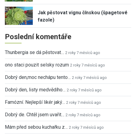
Jak pěstovat vignu čínskou (špagetové
fazole)
Poslední komentáře
Thunbergia se dá pěstovat…
2 roky 7 měsíců ago
ono staci pouzit selsky rozum
2 roky 7 měsíců ago
Dobrý den,moc nechápu tento…
2 roky 7 měsíců ago
Dobrý den, listy medvědího…
2 roky 7 měsíců ago
Famózní. Nejlepší likér jaký…
2 roky 7 měsíců ago
Dobrý de. Chtěl jsem uvařit…
2 roky 7 měsíců ago
Mám před sebou kuchařku z…
2 roky 7 měsíců ago