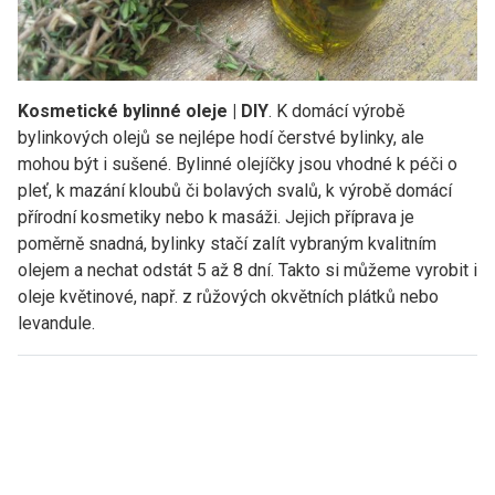
Kosmetické bylinné oleje | DIY
. K domácí výrobě
bylinkových olejů se nejlépe hodí čerstvé bylinky, ale
mohou být i sušené. Bylinné olejíčky jsou vhodné k péči o
pleť, k mazání kloubů či bolavých svalů, k výrobě domácí
přírodní kosmetiky nebo k masáži. Jejich příprava je
poměrně snadná, bylinky stačí zalít vybraným kvalitním
olejem a nechat odstát 5 až 8 dní. Takto si můžeme vyrobit i
oleje květinové, např. z růžových okvětních plátků nebo
levandule.