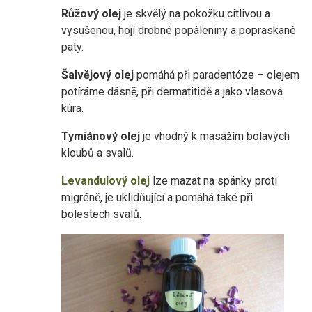
Růžový olej
je skvělý na pokožku citlivou a
vysušenou, hojí drobné popáleniny a popraskané
paty.
Šalvějový olej
pomáhá při paradentóze – olejem
potíráme dásně, při dermatitidě a jako vlasová
kúra.
Tymiánový olej
je vhodný k masážím bolavých
kloubů a svalů.
Levandulový olej
lze mazat na spánky proti
migréně, je uklidňující a pomáhá také při
bolestech svalů.