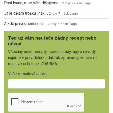
Paní Ivano, moc Vám děkujeme…
2 roky 7 měsíců ago
Já je dělám trošku jinak,…
2 roky 7 měsíců ago
A kde je na orientalnich…
2 roky 7 měsíců ago
Teď už vám neuteče žádný recept nebo
návod.
Všechny nové recepty, sezónní rady, tipy a návody
najdete v pravidelném JakTak zpravodaji ve své e-
mailové schránce. ZDARMA.
Vaše e-mailová adresa