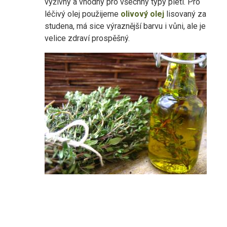
výživný a vhodný pro všechny typy pleti. Pro
léčivý olej použijeme
olivový olej
lisovaný za
studena, má sice výraznější barvu i vůni, ale je
velice zdraví prospěšný.