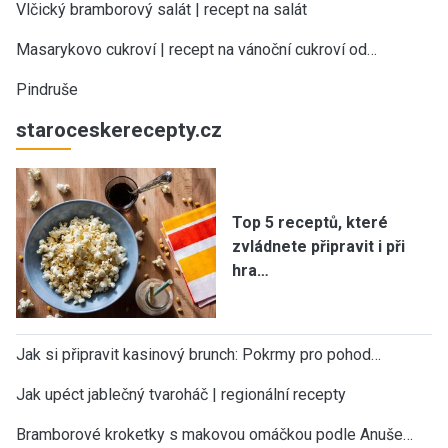
Vlčický bramborový salát | recept na salát
Masarykovo cukroví | recept na vánoční cukroví od…
Pindruše
staroceskerecepty.cz
Top 5 receptů, které
zvládnete připravit i při
hra…
Jak si připravit kasinový brunch: Pokrmy pro pohod…
Jak upéct jablečný tvaroháč | regionální recepty
Bramborové kroketky s makovou omáčkou podle Anuše…