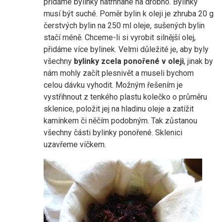
přidáme bylinky natrhnané na drobno. Bylinky
musí být suché. Poměr bylin k oleji je zhruba 20 g
čerstvých bylin na 250 ml oleje, sušených bylin
stačí méně. Chceme-li si vyrobit silnější olej,
přidáme více bylinek. Velmi důležité je, aby byly
všechny
bylinky zcela ponořené v oleji
, jinak by
nám mohly začít plesnivět a museli bychom
celou dávku vyhodit. Možným řešením je
vystřihnout z tenkého plastu kolečko o průměru
sklenice, položit jej na hladinu oleje a zatížit
kamínkem či něčím podobným. Tak zůstanou
všechny části bylinky ponořené. Sklenici
uzavřeme víčkem.