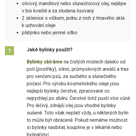
olivový, mandlový nebo slunečnicový olej, nejlépe
v bio kvalitě a za studena lisovaný
2 sklenice s víčkem, jednu z nich z tmavého skla
k uchování oleje
plátýnko nebo jemné sítko
Jaké bylinky použít?
1
Bylinky sbíráme
na čistých místech daleko od
polí (postřiky), silnic, průmyslových areálů a tras
pro venčení psů, za suchého a slunečného
počasí. Pro výrobu kosmetického oleje jsou
nejlepší bylinky čerstvé, zpracované co
nejrychleji po sběru. Čerstvé totiž pustí více vůně.
Pro léčivý, silnější olej jsou vhodné bylinky
sušené. Toto však neplatí vždy, u některých bylin
to může být obráceně. Pokud nemáme možnost
si bylinky nasbírat, koupíme je v lékárně nebo
bylinářství.