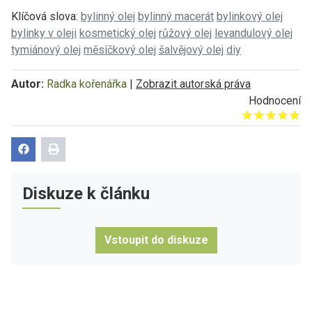
Klíčová slova:
bylinný olej
bylinný macerát
bylinkový olej
bylinky v oleji
kosmetický olej
růžový olej
levandulový olej
tymiánový olej
měsíčkový olej
šalvějový olej
diy
Autor:
Radka kořenářka
|
Zobrazit autorská práva
Hodnocení
Give it 1/5
Give it 2/5
Give it 3/5
Give it 4/5
Give it 5/5
Diskuze k článku
Vstoupit do diskuze