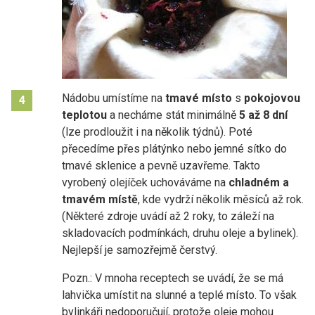
Nádobu umístíme na
tmavé místo
s
pokojovou
4
teplotou
a necháme stát minimálně
5 až 8 dní
(lze prodloužit i na několik týdnů). Poté
přecedíme přes plátýnko nebo jemné sítko do
tmavé sklenice a pevně uzavřeme. Takto
vyrobený olejíček uchováváme na
chladném a
tmavém místě
, kde vydrží několik měsíců až rok.
(Některé zdroje uvádí až 2 roky, to záleží na
skladovacích podmínkách, druhu oleje a bylinek).
Nejlepší je samozřejmě čerstvý.
Pozn.: V mnoha receptech se uvádí, že se má
lahvička umístit na slunné a teplé místo. To však
bylinkáři nedoporučují, protože oleje mohou