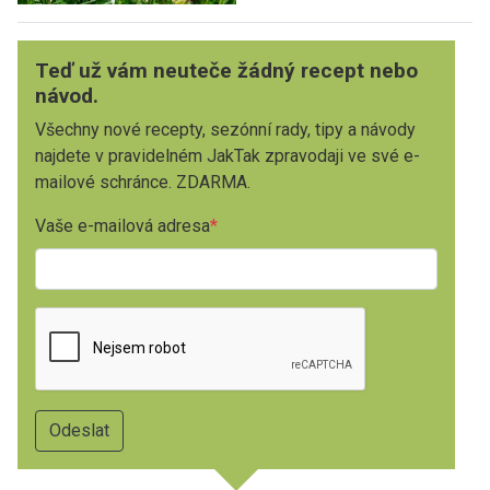
Teď už vám neuteče žádný recept nebo
návod.
Všechny nové recepty, sezónní rady, tipy a návody
najdete v pravidelném JakTak zpravodaji ve své e-
mailové schránce. ZDARMA.
Vaše e-mailová adresa