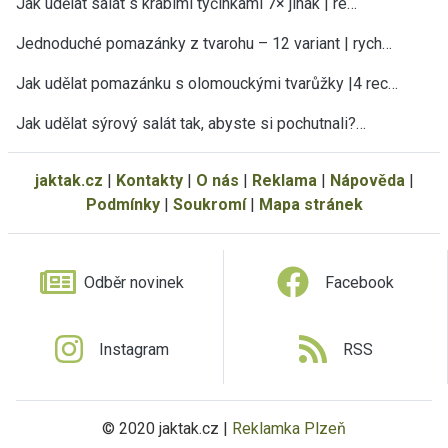
Jak udělat salát s krabími tyčinkami 7× jinak | re…
Jednoduché pomazánky z tvarohu – 12 variant | rych…
Jak udělat pomazánku s olomouckými tvarůžky |4 rec…
Jak udělat sýrový salát tak, abyste si pochutnali?…
jaktak.cz
|
Kontakty
|
O nás
|
Reklama
|
Nápověda
|
Podmínky
|
Soukromí
|
Mapa stránek
Odběr novinek
Facebook
Instagram
RSS
© 2020 jaktak.cz |
Reklamka Plzeň