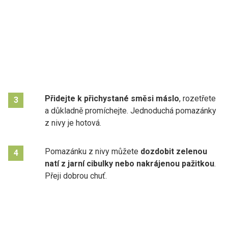
Přidejte k přichystané směsi máslo
, rozetřete
3
a důkladně promíchejte. Jednoduchá pomazánky
z nivy je hotová.
Pomazánku z nivy můžete
dozdobit zelenou
4
natí z jarní cibulky nebo nakrájenou pažitkou
.
Přeji dobrou chuť.