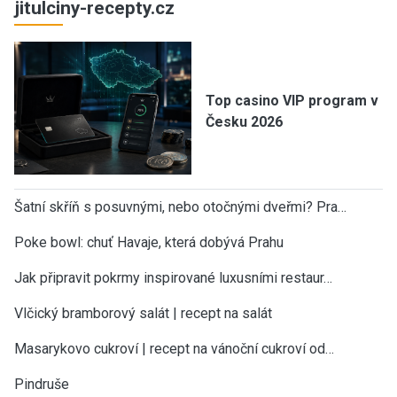
jitulciny-recepty.cz
Top casino VIP program v
Česku 2026
Šatní skříň s posuvnými, nebo otočnými dveřmi? Pra…
Poke bowl: chuť Havaje, která dobývá Prahu
Jak připravit pokrmy inspirované luxusními restaur…
Vlčický bramborový salát | recept na salát
Masarykovo cukroví | recept na vánoční cukroví od…
Pindruše