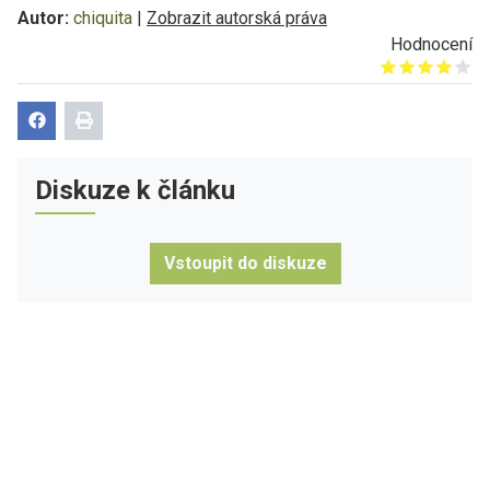
Autor:
chiquita
|
Zobrazit autorská práva
Hodnocení
Give it 1/5
Give it 2/5
Give it 3/5
Give it 4/5
Give it 5/5
Diskuze k článku
Vstoupit do diskuze