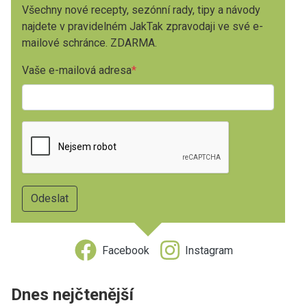
Všechny nové recepty, sezónní rady, tipy a návody
najdete v pravidelném JakTak zpravodaji ve své e-
mailové schránce. ZDARMA.
Vaše e-mailová adresa
Facebook
Instagram
Dnes nejčtenější