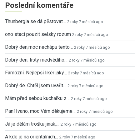
Poslední komentáře
Thunbergia se dá pěstovat…
2 roky 7 měsíců ago
ono staci pouzit selsky rozum
2 roky 7 měsíců ago
Dobrý den,moc nechápu tento…
2 roky 7 měsíců ago
Dobrý den, listy medvědího…
2 roky 7 měsíců ago
Famózní. Nejlepší likér jaký…
2 roky 7 měsíců ago
Dobrý de. Chtěl jsem uvařit…
2 roky 7 měsíců ago
Mám před sebou kuchařku z…
2 roky 7 měsíců ago
Paní Ivano, moc Vám děkujeme…
2 roky 7 měsíců ago
Já je dělám trošku jinak,…
2 roky 7 měsíců ago
A kde je na orientalnich…
2 roky 7 měsíců ago