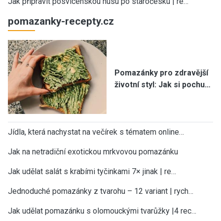
Jak připravit posvícenskou husu po staročesku | re…
pomazanky-recepty.cz
Pomazánky pro zdravější
životní styl: Jak si pochu…
Jídla, která nachystat na večírek s tématem online…
Jak na netradiční exotickou mrkvovou pomazánku
Jak udělat salát s krabími tyčinkami 7× jinak | re…
Jednoduché pomazánky z tvarohu – 12 variant | rych…
Jak udělat pomazánku s olomouckými tvarůžky |4 rec…