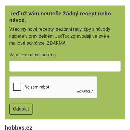
Teď už vám neuteče žádný recept nebo
návod.
Všechny nové recepty, sezónní rady, tipy a návody
najdete v pravidelném JakTak zpravodaji ve své e-
mailové schránce. ZDARMA.
Vaše e-mailová adresa
hobbys.cz