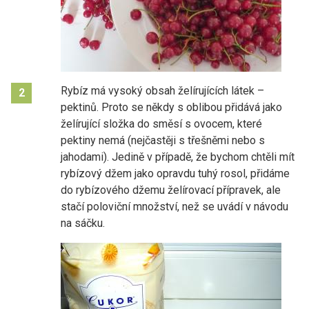
Rybíz má vysoký obsah želírujících látek –
2
pektinů. Proto se někdy s oblibou přidává jako
želírující složka do směsí s ovocem, které
pektiny nemá (nejčastěji s třešněmi nebo s
jahodami). Jedině v případě, že bychom chtěli mít
rybízový džem jako opravdu tuhý rosol, přidáme
do rybízového džemu želírovací přípravek, ale
stačí poloviční množství, než se uvádí v návodu
na sáčku.