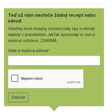
Teď už vám neuteče žádný recept nebo
návod.
Všechny nové recepty, sezónní rady, tipy a návody
najdete v pravidelném JakTak zpravodaji ve své e-
mailové schránce. ZDARMA.
Vaše e-mailová adresa