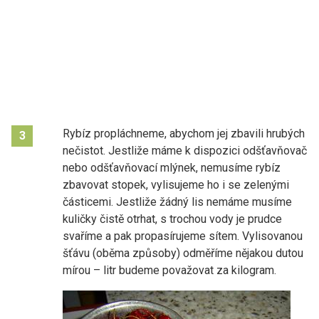
Rybíz propláchneme, abychom jej zbavili hrubých
3
nečistot. Jestliže máme k dispozici odšťavňovač
nebo odšťavňovací mlýnek, nemusíme rybíz
zbavovat stopek, vylisujeme ho i se zelenými
částicemi. Jestliže žádný lis nemáme musíme
kuličky čistě otrhat, s trochou vody je prudce
svaříme a pak propasírujeme sítem. Vylisovanou
šťávu (oběma způsoby) odměříme nějakou dutou
mírou – litr budeme považovat za kilogram.