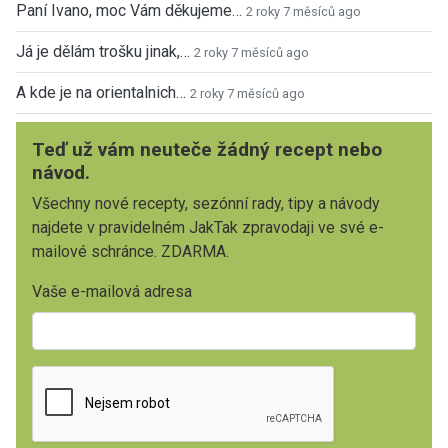
Paní Ivano, moc Vám děkujeme…
2 roky 7 měsíců ago
Já je dělám trošku jinak,…
2 roky 7 měsíců ago
A kde je na orientalnich…
2 roky 7 měsíců ago
Teď už vám neuteče žádný recept nebo
návod.
Všechny nové recepty, sezónní rady, tipy a návody
najdete v pravidelném JakTak zpravodaji ve své e-
mailové schránce. ZDARMA.
Vaše e-mailová adresa