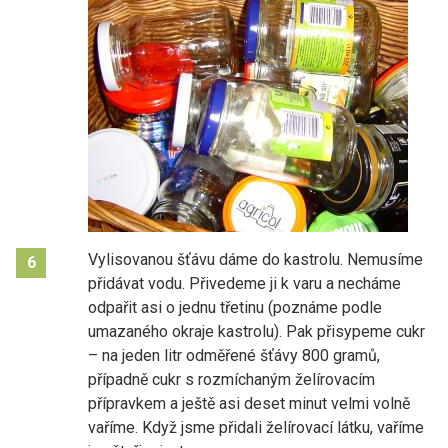
Vylisovanou šťávu dáme do kastrolu. Nemusíme
6
přidávat vodu. Přivedeme ji k varu a necháme
odpařit asi o jednu třetinu (poznáme podle
umazaného okraje kastrolu). Pak přisypeme cukr
– na jeden litr odměřené šťávy 800 gramů,
případně cukr s rozmíchaným želírovacím
přípravkem a ještě asi deset minut velmi volně
vaříme. Když jsme přidali želírovací látku, vaříme