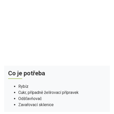
Co je potřeba
Rybíz
Cukr, případně želírovací přípravek
Odšťavňovač
Zavařovací sklenice