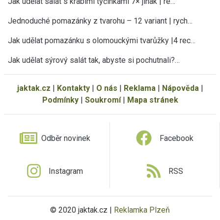
Jak udělat salát s krabími tyčinkami 7× jinak | re…
Jednoduché pomazánky z tvarohu – 12 variant | rych…
Jak udělat pomazánku s olomouckými tvarůžky |4 rec…
Jak udělat sýrový salát tak, abyste si pochutnali?…
jaktak.cz
|
Kontakty
|
O nás
|
Reklama
|
Nápověda
|
Podmínky
|
Soukromí
|
Mapa stránek
Odběr novinek
Facebook
Instagram
RSS
© 2020 jaktak.cz |
Reklamka Plzeň