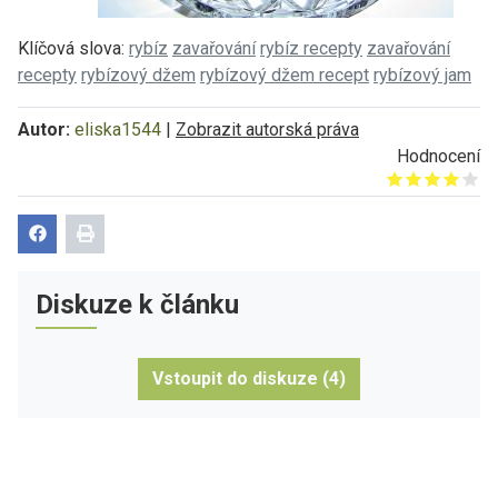
Klíčová slova:
rybíz
zavařování
rybíz recepty
zavařování
recepty
rybízový džem
rybízový džem recept
rybízový jam
Autor:
eliska1544
|
Zobrazit autorská práva
Hodnocení
Give it 1/5
Give it 2/5
Give it 3/5
Give it 4/5
Give it 5/5
Diskuze k článku
Vstoupit do diskuze (4)