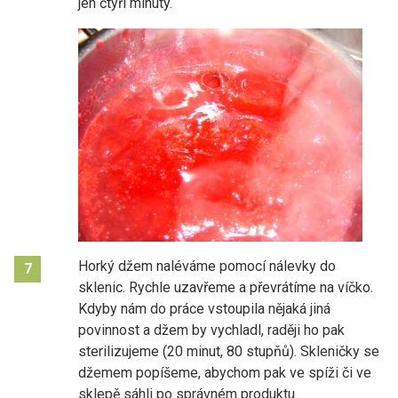
jen čtyři minuty.
Horký džem naléváme pomocí nálevky do
7
sklenic. Rychle uzavřeme a převrátíme na víčko.
Kdyby nám do práce vstoupila nějaká jiná
povinnost a džem by vychladl, raději ho pak
sterilizujeme (20 minut, 80 stupňů). Skleničky se
džemem popíšeme, abychom pak ve spíži či ve
sklepě sáhli po správném produktu.