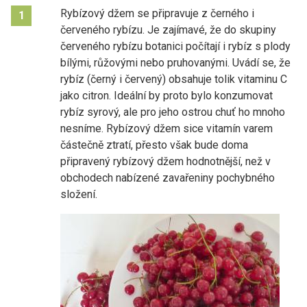
Rybízový džem se připravuje z černého i
1
červeného rybízu. Je zajímavé, že do skupiny
červeného rybízu botanici počítají i rybíz s plody
bílými, růžovými nebo pruhovanými. Uvádí se, že
rybíz (černý i červený) obsahuje tolik vitaminu C
jako citron. Ideální by proto bylo konzumovat
rybíz syrový, ale pro jeho ostrou chuť ho mnoho
nesníme. Rybízový džem sice vitamín varem
částečně ztratí, přesto však bude doma
připravený rybízový džem hodnotnější, než v
obchodech nabízené zavařeniny pochybného
složení.