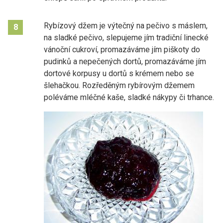
Rybízový džem je výtečný na pečivo s máslem,
8
na sladké pečivo, slepujeme jím tradiční linecké
vánoční cukroví, promazáváme jím piškoty do
pudinků a nepečených dortů, promazáváme jím
dortové korpusy u dortů s krémem nebo se
šlehačkou. Rozředěným rybírovým džemem
poléváme mléčné kaše, sladké nákypy či trhance.