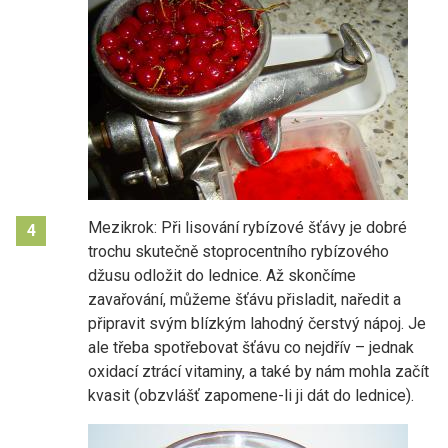
Mezikrok: Při lisování rybízové šťávy je dobré
4
trochu skutečně stoprocentního rybízového
džusu odložit do lednice. Až skončíme
zavařování, můžeme šťávu přisladit, naředit a
připravit svým blízkým lahodný čerstvý nápoj. Je
ale třeba spotřebovat šťávu co nejdřív – jednak
oxidací ztrácí vitaminy, a také by nám mohla začít
kvasit (obzvlášť zapomene-li ji dát do lednice).