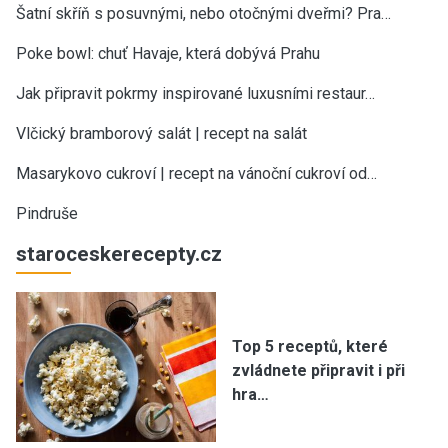
Šatní skříň s posuvnými, nebo otočnými dveřmi? Pra…
Poke bowl: chuť Havaje, která dobývá Prahu
Jak připravit pokrmy inspirované luxusními restaur…
Vlčický bramborový salát | recept na salát
Masarykovo cukroví | recept na vánoční cukroví od…
Pindruše
staroceskerecepty.cz
Top 5 receptů, které
zvládnete připravit i při
hra…