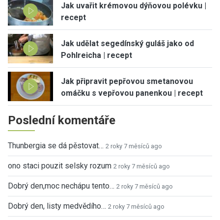
Jak uvařit krémovou dýňovou polévku |
recept
Jak udělat segedínský guláš jako od
Pohlreicha | recept
Jak připravit pepřovou smetanovou
omáčku s vepřovou panenkou | recept
Poslední komentáře
Thunbergia se dá pěstovat…
2 roky 7 měsíců ago
ono staci pouzit selsky rozum
2 roky 7 měsíců ago
Dobrý den,moc nechápu tento…
2 roky 7 měsíců ago
Dobrý den, listy medvědího…
2 roky 7 měsíců ago