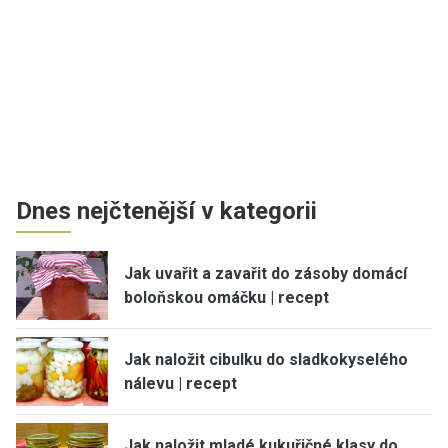
Dnes nejčtenější v kategorii
Jak uvařit a zavařit do zásoby domácí
boloňskou omáčku | recept
Jak naložit cibulku do sladkokyselého
nálevu | recept
Jak naložit mladé kukuřičné klasy do