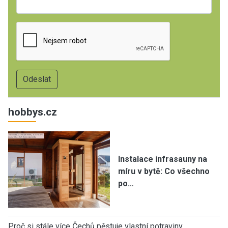
hobbys.cz
Instalace infrasauny na
míru v bytě: Co všechno
po…
Proč si stále více Čechů pěstuje vlastní potraviny…