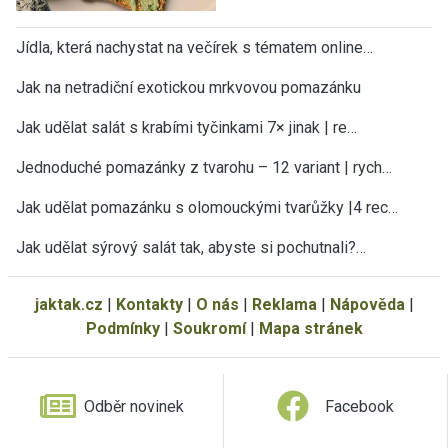
Jídla, která nachystat na večírek s tématem online…
Jak na netradiční exotickou mrkvovou pomazánku
Jak udělat salát s krabími tyčinkami 7× jinak | re…
Jednoduché pomazánky z tvarohu – 12 variant | rych…
Jak udělat pomazánku s olomouckými tvarůžky |4 rec…
Jak udělat sýrový salát tak, abyste si pochutnali?…
jaktak.cz
|
Kontakty
|
O nás
|
Reklama
|
Nápověda
|
Podmínky
|
Soukromí
|
Mapa stránek
Odběr novinek
Facebook