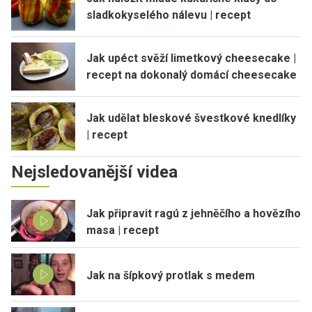
sladkokyselého nálevu | recept
Jak upéct svěží limetkový cheesecake |
recept na dokonalý domácí cheesecake
Jak udělat bleskové švestkové knedlíky
| recept
Nejsledovanější videa
Jak připravit ragú z jehněčího a hovězího
masa | recept
Jak na šípkový protlak s medem