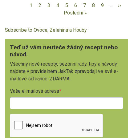
1
2
3
4
5
6
7
8
9
…
››
Poslední »
Subscribe to Ovoce, Zelenina a Houby
Teď už vám neuteče žádný recept nebo
návod.
Všechny nové recepty, sezónní rady, tipy a návody
najdete v pravidelném JakTak zpravodaji ve své e-
mailové schránce. ZDARMA.
Vaše e-mailová adresa