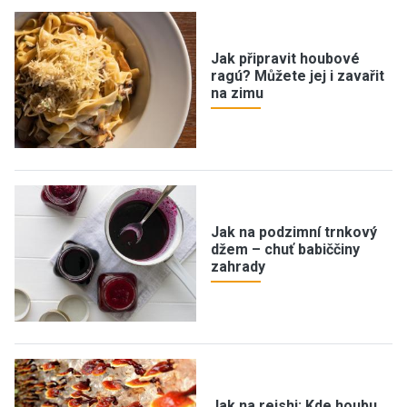
Jak připravit houbové
ragú? Můžete jej i zavařit
na zimu
Jak na podzimní trnkový
džem – chuť babiččiny
zahrady
Jak na reishi: Kde houbu