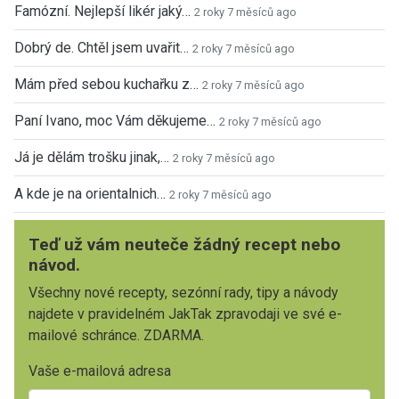
Famózní. Nejlepší likér jaký…
2 roky 7 měsíců ago
Dobrý de. Chtěl jsem uvařit…
2 roky 7 měsíců ago
Mám před sebou kuchařku z…
2 roky 7 měsíců ago
Paní Ivano, moc Vám děkujeme…
2 roky 7 měsíců ago
Já je dělám trošku jinak,…
2 roky 7 měsíců ago
A kde je na orientalnich…
2 roky 7 měsíců ago
Teď už vám neuteče žádný recept nebo
návod.
Všechny nové recepty, sezónní rady, tipy a návody
najdete v pravidelném JakTak zpravodaji ve své e-
mailové schránce. ZDARMA.
Vaše e-mailová adresa