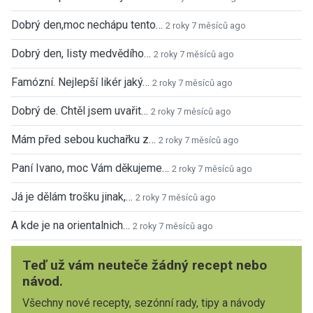
Dobrý den,moc nechápu tento…
2 roky 7 měsíců ago
Dobrý den, listy medvědího…
2 roky 7 měsíců ago
Famózní. Nejlepší likér jaký…
2 roky 7 měsíců ago
Dobrý de. Chtěl jsem uvařit…
2 roky 7 měsíců ago
Mám před sebou kuchařku z…
2 roky 7 měsíců ago
Paní Ivano, moc Vám děkujeme…
2 roky 7 měsíců ago
Já je dělám trošku jinak,…
2 roky 7 měsíců ago
A kde je na orientalnich…
2 roky 7 měsíců ago
Teď už vám neuteče žádný recept nebo
návod.
Všechny nové recepty, sezónní rady, tipy a návody