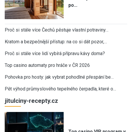
po…
Proč si stále více Čechů pěstuje vlastní potraviny…
Kratom a bezpečnější přístup: na co si dát pozor,…
Proč si stále více lidí vybírá přípravu kávy doma?
Top casino automaty pro hráče v ČR 2026
Pohovka pro hosty: jak vybrat pohodlné přespání be…
Pět výhod průmyslového tepelného čerpadla, které o…
jitulciny-recepty.cz
Top casino VIP program v