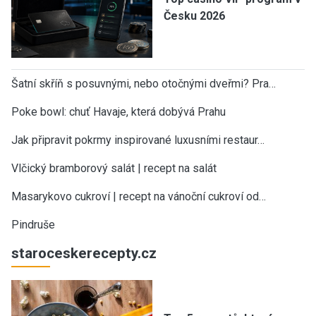
Česku 2026
Šatní skříň s posuvnými, nebo otočnými dveřmi? Pra…
Poke bowl: chuť Havaje, která dobývá Prahu
Jak připravit pokrmy inspirované luxusními restaur…
Vlčický bramborový salát | recept na salát
Masarykovo cukroví | recept na vánoční cukroví od…
Pindruše
staroceskerecepty.cz