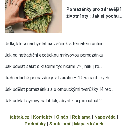
Pomazánky pro zdravější
životní styl: Jak si pochu…
Jídla, která nachystat na večírek s tématem online…
Jak na netradiční exotickou mrkvovou pomazánku
Jak udělat salát s krabími tyčinkami 7× jinak | re…
Jednoduché pomazánky z tvarohu – 12 variant | rych…
Jak udělat pomazánku s olomouckými tvarůžky |4 rec…
Jak udělat sýrový salát tak, abyste si pochutnali?…
jaktak.cz
|
Kontakty
|
O nás
|
Reklama
|
Nápověda
|
Podmínky
|
Soukromí
|
Mapa stránek