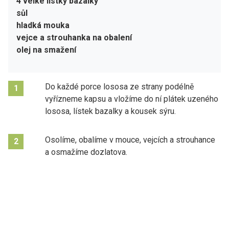
4 velké lístky bazalky
sůl
hladká mouka
vejce a strouhanka na obalení
olej na smažení
Do každé porce lososa ze strany podélně
1
vyřízneme kapsu a vložíme do ní plátek uzeného
lososa, lístek bazalky a kousek sýru.
Osolíme, obalíme v mouce, vejcích a strouhance
2
a osmažíme dozlatova.