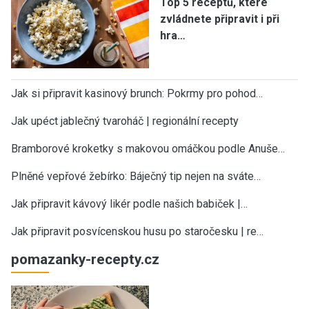
Top 5 receptů, které
zvládnete připravit i při
hra…
Jak si připravit kasinový brunch: Pokrmy pro pohod…
Jak upéct jablečný tvaroháč | regionální recepty
Bramborové kroketky s makovou omáčkou podle Anuše…
Plněné vepřové žebírko: Báječný tip nejen na sváte…
Jak připravit kávový likér podle našich babiček |…
Jak připravit posvícenskou husu po staročesku | re…
pomazanky-recepty.cz