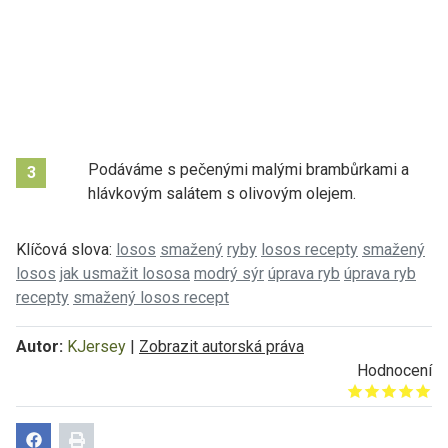
Podáváme s pečenými malými brambůrkami a
3
hlávkovým salátem s olivovým olejem.
Klíčová slova:
losos
smažený
ryby
losos recepty
smažený
losos
jak usmažit lososa
modrý sýr
úprava ryb
úprava ryb
recepty
smažený losos recept
Autor:
KJersey
|
Zobrazit autorská práva
Hodnocení
Give it 1/5
Give it 2/5
Give it 3/5
Give it 4/5
Give it 5/5