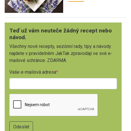
Teď už vám neuteče žádný recept nebo
návod.
Všechny nové recepty, sezónní rady, tipy a návody
najdete v pravidelném JakTak zpravodaji ve své e-
mailové schránce. ZDARMA.
Vaše e-mailová adresa