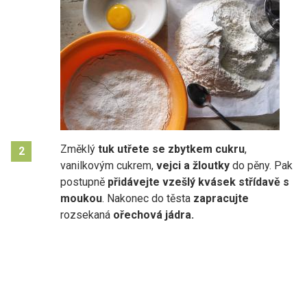
Změklý
tuk utřete se zbytkem cukru
,
2
vanilkovým cukrem,
vejci a žloutky
do pěny. Pak
postupně
přidávejte vzešlý kvásek střídavě s
moukou
. Nakonec do těsta
zapracujte
rozsekaná
ořechová jádra.