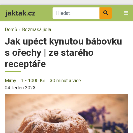
Domů
»
Bezmasá jídla
Jak upéct kynutou bábovku
s ořechy | ze starého
receptáře
Mírný
1 - 1000 Kč
30 minut a více
04. leden 2023