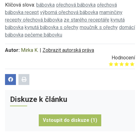
Klíčová slova:
bábovka
ořechová bábovka
ořechová
bábovka recept
výborná ořechová bábovka
maminčiny
recepty ořechová bábovka
ze starého receptáře
kynutá
bábovka
kynutá bábovka s ořechy
moučník s ořechy
domácí
bábovka
pečeme bábovku
Autor:
Mirka K.
|
Zobrazit autorská práva
Hodnocení
Give it 1/5
Give it 2/5
Give it 3/5
Give it 4/5
Give it 5/5
Diskuze k článku
Vstoupit do diskuze (1)