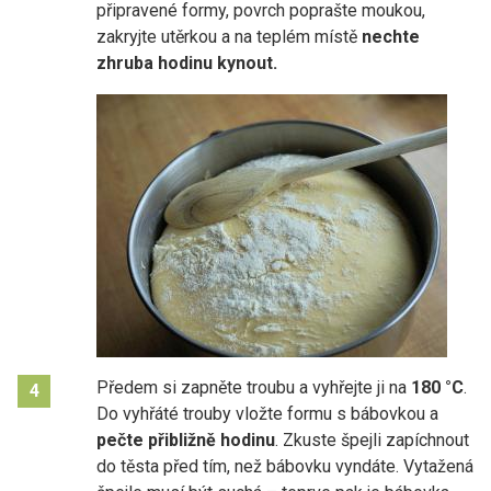
připravené formy, povrch poprašte moukou,
zakryjte utěrkou a na teplém místě
nechte
zhruba hodinu kynout.
Předem si zapněte troubu a vyhřejte ji na
180 °C
.
4
Do vyhřáté trouby vložte formu s bábovkou a
pečte přibližně hodinu
. Zkuste špejli zapíchnout
do těsta před tím, než bábovku vyndáte. Vytažená