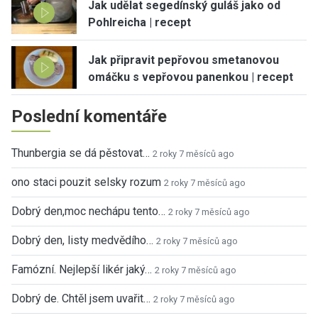
Jak udělat segedínský guláš jako od
Pohlreicha | recept
Jak připravit pepřovou smetanovou
omáčku s vepřovou panenkou | recept
Poslední komentáře
Thunbergia se dá pěstovat…
2 roky 7 měsíců ago
ono staci pouzit selsky rozum
2 roky 7 měsíců ago
Dobrý den,moc nechápu tento…
2 roky 7 měsíců ago
Dobrý den, listy medvědího…
2 roky 7 měsíců ago
Famózní. Nejlepší likér jaký…
2 roky 7 měsíců ago
Dobrý de. Chtěl jsem uvařit…
2 roky 7 měsíců ago