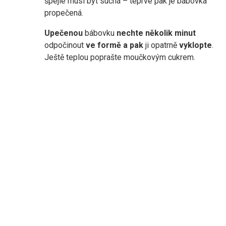
špejle musí být suchá – teprve pak je bábovka
propečená.
Upečenou
bábovku
nechte několik minut
odpočinout
ve formě a pak
ji opatrně
vyklopte
.
Ještě teplou poprašte moučkovým cukrem.