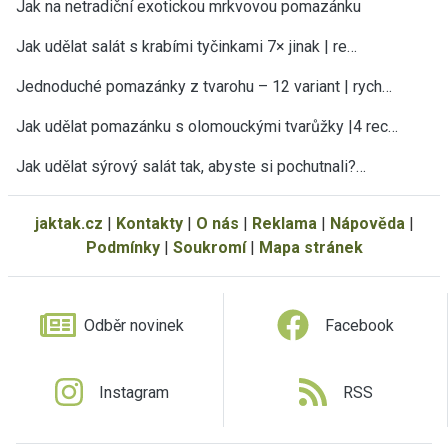
Jak na netradiční exotickou mrkvovou pomazánku
Jak udělat salát s krabími tyčinkami 7× jinak | re…
Jednoduché pomazánky z tvarohu – 12 variant | rych…
Jak udělat pomazánku s olomouckými tvarůžky |4 rec…
Jak udělat sýrový salát tak, abyste si pochutnali?…
jaktak.cz
|
Kontakty
|
O nás
|
Reklama
|
Nápověda
|
Podmínky
|
Soukromí
|
Mapa stránek
Odběr novinek
Facebook
Instagram
RSS