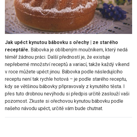
Jak upéct kynutou bábovku s ořechy | ze starého
receptáře.
Bábovka je oblíbeným moučníkem, který nedá
téměř žádnou práci. Další předností je, že existuje
nepřeberné množství receptů a variací, takže každý víkend
v roce můžete upéct jinou. Bábovka podle následujícího
receptu není tak rychle hotová – je podle starého receptu,
kdy se většinou bábovky připravovaly z kynutého těsta. I
přes tuto drobnou nevýhodu si předpis určitě zaslouží vaši
pozornost. Zkuste si ořechovou kynutou bábovku podle
našeho návodu upéct, určitě vám bude chutnat.