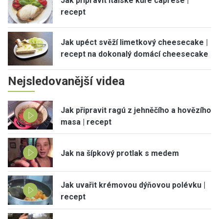
Jak připravit italské kuře caprese |
recept
Jak upéct svěží limetkový cheesecake |
recept na dokonalý domácí cheesecake
Nejsledovanější videa
Jak připravit ragú z jehněčího a hovězího
masa | recept
Jak na šípkový protlak s medem
Jak uvařit krémovou dýňovou polévku |
recept