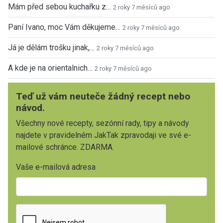
Mám před sebou kuchařku z…
2 roky 7 měsíců ago
Paní Ivano, moc Vám děkujeme…
2 roky 7 měsíců ago
Já je dělám trošku jinak,…
2 roky 7 měsíců ago
A kde je na orientalnich…
2 roky 7 měsíců ago
Teď už vám neuteče žádný recept nebo
návod.
Všechny nové recepty, sezónní rady, tipy a návody
najdete v pravidelném JakTak zpravodaji ve své e-
mailové schránce. ZDARMA.
Vaše e-mailová adresa