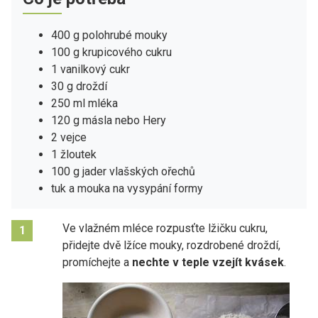
400 g polohrubé mouky
100 g krupicového cukru
1 vanilkový cukr
30 g droždí
250 ml mléka
120 g másla nebo Hery
2 vejce
1 žloutek
100 g jader vlašských ořechů
tuk a mouka na vysypání formy
Ve vlažném mléce rozpusťte lžičku cukru,
1
přidejte dvě lžíce mouky, rozdrobené droždí,
promíchejte a
nechte v teple vzejít kvásek
.