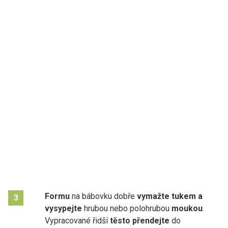
Formu
na bábovku dobře
vymažte tukem a
3
vysypejte
hrubou nebo polohrubou
moukou
.
Vypracované řidší
těsto přendejte
do