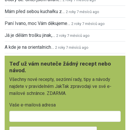
Mám před sebou kuchařku z…
2 roky 7 měsíců ago
Paní Ivano, moc Vám děkujeme…
2 roky 7 měsíců ago
Já je dělám trošku jinak,…
2 roky 7 měsíců ago
A kde je na orientalnich…
2 roky 7 měsíců ago
Teď už vám neuteče žádný recept nebo
návod.
Všechny nové recepty, sezónní rady, tipy a návody
najdete v pravidelném JakTak zpravodaji ve své e-
mailové schránce. ZDARMA.
Vaše e-mailová adresa