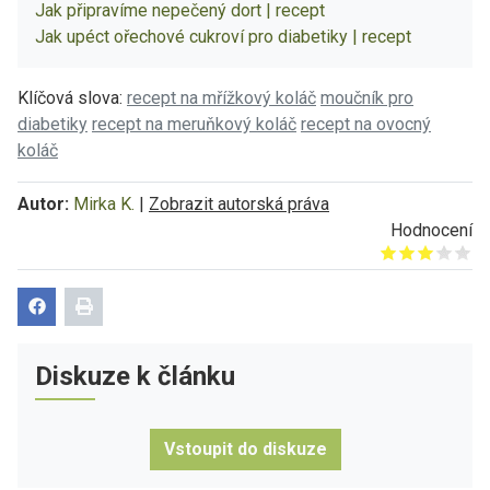
Jak připravíme nepečený dort | recept
Jak upéct ořechové cukroví pro diabetiky | recept
Klíčová slova:
recept na mřížkový koláč
moučník pro
diabetiky
recept na meruňkový koláč
recept na ovocný
koláč
Autor:
Mirka K.
|
Zobrazit autorská práva
Hodnocení
Give it 1/5
Give it 2/5
Give it 3/5
Give it 4/5
Give it 5/5
Diskuze k článku
Vstoupit do diskuze