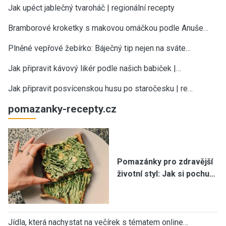
Jak upéct jablečný tvaroháč | regionální recepty
Bramborové kroketky s makovou omáčkou podle Anuše…
Plněné vepřové žebírko: Báječný tip nejen na sváte…
Jak připravit kávový likér podle našich babiček |…
Jak připravit posvícenskou husu po staročesku | re…
pomazanky-recepty.cz
Pomazánky pro zdravější
životní styl: Jak si pochu…
Jídla, která nachystat na večírek s tématem online…