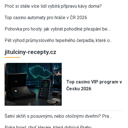
Proč si stále více lidí vybírá přípravu kávy doma?
Top casino automaty pro hráče v ČR 2026
Pohovka pro hosty: jak vybrat pohodlné přespání be…
Pět výhod průmyslového tepelného čerpadla, které o…
jitulciny-recepty.cz
Top casino VIP program v
Česku 2026
Šatní skříň s posuvnými, nebo otočnými dveřmi? Pra…
Poke bowl: chuť Havaje, která dobývá Prahu