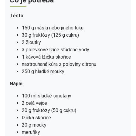
Těsto
:
150 g másla nebo jiného tuku
30 g fruktózy (125 g cukru)
2 žloutky
3 polévkové lžíce studené vody
1 kávová lžička skořice
nastrouhaná kůra z poloviny citronu
250 g hladké mouky
Náplň
:
100 ml sladké smetany
2 celá vejce
20 g fruktózy (50 g cukru)
lžička skořice
20 g mouky
meruňky