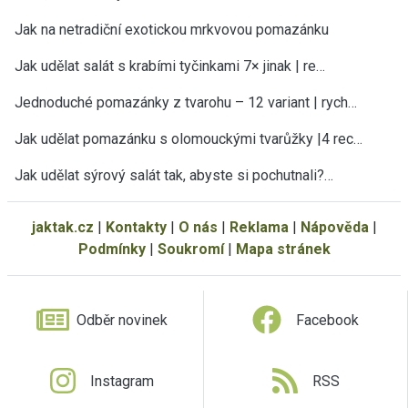
Jak na netradiční exotickou mrkvovou pomazánku
Jak udělat salát s krabími tyčinkami 7× jinak | re…
Jednoduché pomazánky z tvarohu – 12 variant | rych…
Jak udělat pomazánku s olomouckými tvarůžky |4 rec…
Jak udělat sýrový salát tak, abyste si pochutnali?…
jaktak.cz
|
Kontakty
|
O nás
|
Reklama
|
Nápověda
|
Podmínky
|
Soukromí
|
Mapa stránek
Odběr novinek
Facebook
Instagram
RSS