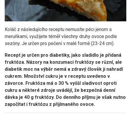
Koláč z následujícího receptu nemusíte péci jenom s
meruňkami, využijete téměř všechny druhy ovoce podle
sezóny. Je určen pro pečení v malé formě (23-24 cm).
Recept je určen pro diabetiky, jako sladidlo je přidaná
fruktóza. Názory na konzumaci fruktózy se různí, ale
diabetik moc na výběr nemá a zdravý člověk ji nahradí
cukrem. Množství cukru je v receptu uvedeno v
závorce. Fruktóza má o 30 % vyšší sladivost oproti
cukru a některé zdroje uvádějí, že bezpečná denní
dávka je 40 g fruktózy. Do denního příjmu je však nutno
započítat i fruktózu z přijímaného ovoce.