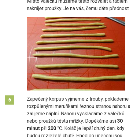
Místo válečků můžeme těsto rozválet a rádlem
nakrájet proužky. Je na vás, čemu dáte přednost.
Zapečený korpus vyjmeme z trouby, poklademe
6
rozpůlenými meruňkami řeznou stranou nahoru a
zalijeme náplní. Nahoru vyskládáme z válečků
nebo proužků těsta mřížky. Dopékáme asi
30
minut
při
200 °
C. Koláč je lepší druhý den, kdy
budou rozleželé chutě. Hned po upečení jsou