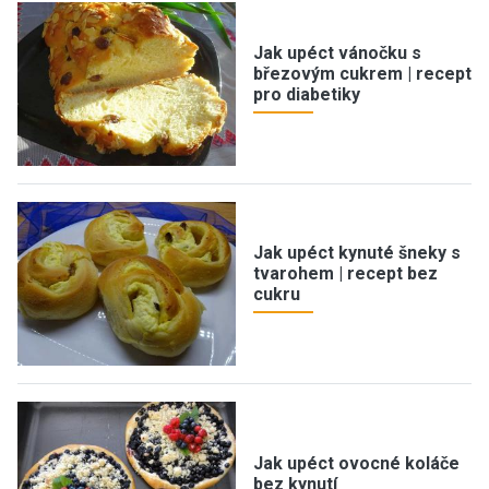
Jak upéct vánočku s
březovým cukrem | recept
pro diabetiky
Jak upéct kynuté šneky s
tvarohem | recept bez
cukru
Jak upéct ovocné koláče
bez kynutí