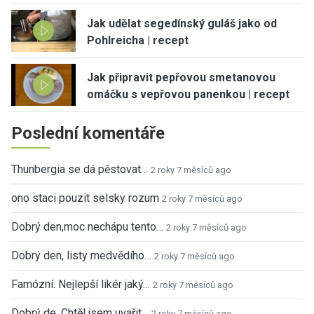
Jak udělat segedínský guláš jako od
Pohlreicha | recept
Jak připravit pepřovou smetanovou
omáčku s vepřovou panenkou | recept
Poslední komentáře
Thunbergia se dá pěstovat…
2 roky 7 měsíců ago
ono staci pouzit selsky rozum
2 roky 7 měsíců ago
Dobrý den,moc nechápu tento…
2 roky 7 měsíců ago
Dobrý den, listy medvědího…
2 roky 7 měsíců ago
Famózní. Nejlepší likér jaký…
2 roky 7 měsíců ago
Dobrý de. Chtěl jsem uvařit…
2 roky 7 měsíců ago