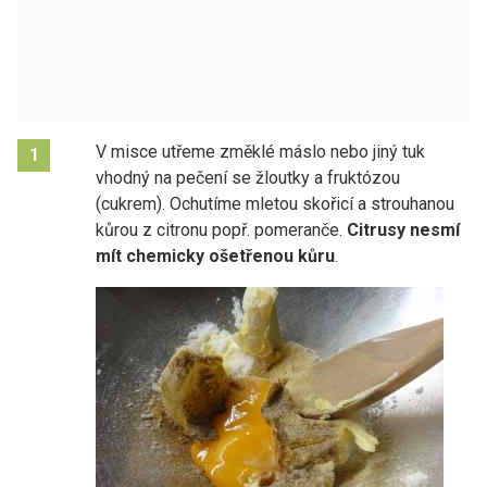
V misce utřeme změklé máslo nebo jiný tuk
1
vhodný na pečení se žloutky a fruktózou
(cukrem). Ochutíme mletou skořicí a strouhanou
kůrou z citronu popř. pomeranče.
Citrusy nesmí
mít chemicky ošetřenou kůru
.