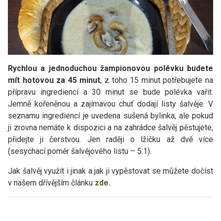
Rychlou a jednoduchou žampionovou polévku budete
mít hotovou za 45 minut
, z toho 15 minut potřebujete na
přípravu ingrediencí a 30 minut se bude polévka vařit.
Jemně kořeněnou a zajímavou chuť dodají listy šalvěje. V
seznamu ingrediencí je uvedena sušená bylinka, ale pokud
ji zrovna nemáte k dispozici a na zahrádce šalvěj pěstujete,
přidejte ji čerstvou. Jen raději o lžičku až dvě více
(sesychací poměr šalvějového listu – 5:1).
Jak šalvěj využít i jinak a jak ji vypěstovat se můžete dočíst
v našem dřívějším článku
zde.