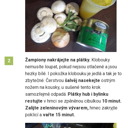
Žampiony nakrájejte na plátky.
Klobouky
2
nemusíte loupat, pokud nejsou otlačené a jsou
hezky bílé. I pokožka klobouku je jedlá a tak je to
zbytečné. Čerstvou
šalvěj nasekejte
ostrým
nožem na kousky, u sušené tento krok
samozřejmě odpadá.
Plátky hub i bylinku
restujte
v hrnci se zpěněnou cibulkou
10 minut.
Zalijte zeleninovým vývarem,
hrnec zakryjte
poklicí a
vařte 15 minut.