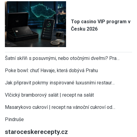
Top casino VIP program v
Česku 2026
Šatní skříň s posuvnými, nebo otočnými dveřmi? Pra…
Poke bowl: chuť Havaje, která dobývá Prahu
Jak připravit pokrmy inspirované luxusními restaur…
Vlčický bramborový salát | recept na salát
Masarykovo cukroví | recept na vánoční cukroví od…
Pindruše
staroceskerecepty.cz