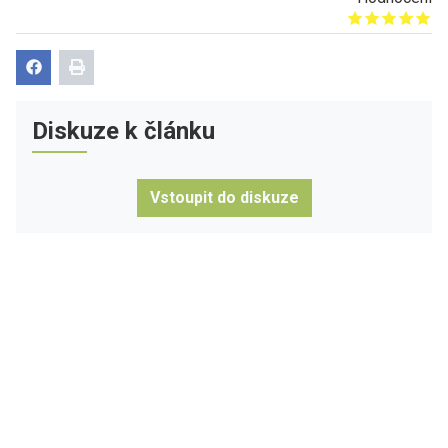
Give it 1/5
Give it 2/5
Give it 3/5
Give it 4/5
Give it 5/5
Diskuze k článku
Vstoupit do diskuze