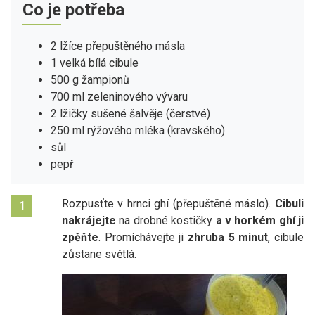
Co je potřeba
2 lžíce přepuštěného másla
1 velká bílá cibule
500 g žampionů
700 ml zeleninového vývaru
2 lžičky sušené šalvěje (čerstvé)
250 ml rýžového mléka (kravského)
sůl
pepř
Rozpusťte v hrnci ghí (přepuštěné máslo).
Cibuli
1
nakrájejte
na drobné kostičky
a v horkém ghí ji
zpěňte
. Promíchávejte ji
zhruba 5 minut
, cibule
zůstane světlá.