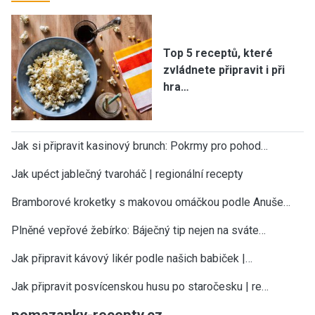
Top 5 receptů, které
zvládnete připravit i při
hra…
Jak si připravit kasinový brunch: Pokrmy pro pohod…
Jak upéct jablečný tvaroháč | regionální recepty
Bramborové kroketky s makovou omáčkou podle Anuše…
Plněné vepřové žebírko: Báječný tip nejen na sváte…
Jak připravit kávový likér podle našich babiček |…
Jak připravit posvícenskou husu po staročesku | re…
pomazanky-recepty.cz