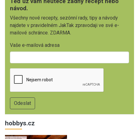
Teď už vám neuteče žádný recept nebo
návod.
Všechny nové recepty, sezónní rady, tipy a návody
najdete v pravidelném JakTak zpravodaji ve své e-
mailové schránce. ZDARMA.
Vaše e-mailová adresa
hobbys.cz