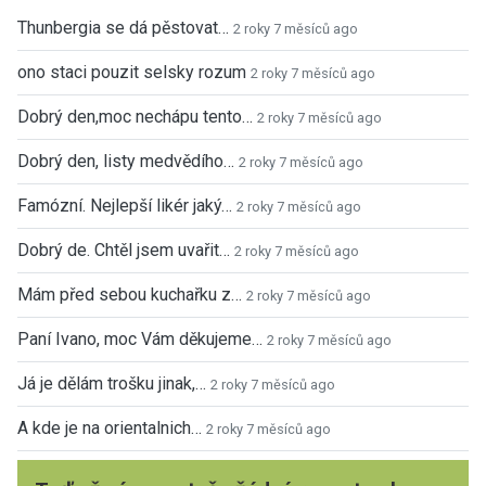
Thunbergia se dá pěstovat…
2 roky 7 měsíců ago
ono staci pouzit selsky rozum
2 roky 7 měsíců ago
Dobrý den,moc nechápu tento…
2 roky 7 měsíců ago
Dobrý den, listy medvědího…
2 roky 7 měsíců ago
Famózní. Nejlepší likér jaký…
2 roky 7 měsíců ago
Dobrý de. Chtěl jsem uvařit…
2 roky 7 měsíců ago
Mám před sebou kuchařku z…
2 roky 7 měsíců ago
Paní Ivano, moc Vám děkujeme…
2 roky 7 měsíců ago
Já je dělám trošku jinak,…
2 roky 7 měsíců ago
A kde je na orientalnich…
2 roky 7 měsíců ago