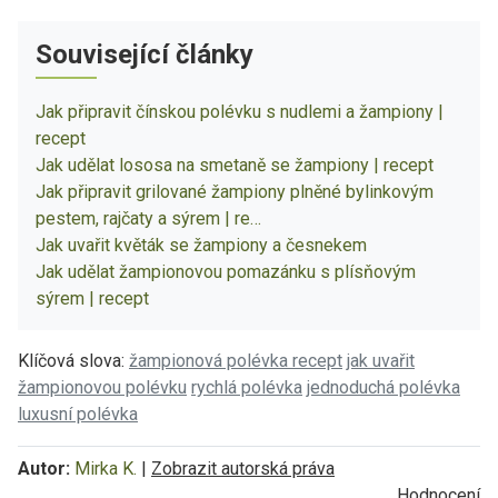
Související články
Jak připravit čínskou polévku s nudlemi a žampiony |
recept
Jak udělat lososa na smetaně se žampiony | recept
Jak připravit grilované žampiony plněné bylinkovým
pestem, rajčaty a sýrem | re…
Jak uvařit květák se žampiony a česnekem
Jak udělat žampionovou pomazánku s plísňovým
sýrem | recept
Klíčová slova:
žampionová polévka recept
jak uvařit
žampionovou polévku
rychlá polévka
jednoduchá polévka
luxusní polévka
Autor:
Mirka K.
|
Zobrazit autorská práva
Hodnocení