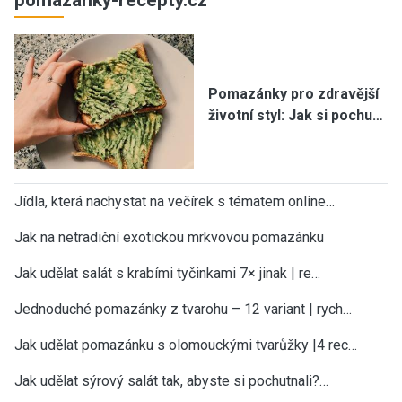
Pomazánky pro zdravější
životní styl: Jak si pochu…
Jídla, která nachystat na večírek s tématem online…
Jak na netradiční exotickou mrkvovou pomazánku
Jak udělat salát s krabími tyčinkami 7× jinak | re…
Jednoduché pomazánky z tvarohu – 12 variant | rych…
Jak udělat pomazánku s olomouckými tvarůžky |4 rec…
Jak udělat sýrový salát tak, abyste si pochutnali?…