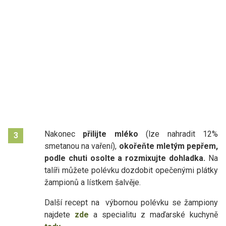
Nakonec
přilijte mléko
(lze nahradit 12%
3
smetanou na vaření),
okořeňte mletým pepřem,
podle chuti osolte a rozmixujte dohladka.
Na
talíři můžete polévku dozdobit opečenými plátky
žampionů a lístkem šalvěje.
Další recept na výbornou polévku se žampiony
najdete
zde
a specialitu z maďarské kuchyně