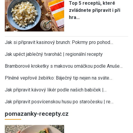
Top 5 receptů, které
zvládnete připravit i při
hra…
Jak si připravit kasinový brunch: Pokrmy pro pohod…
Jak upéct jablečný tvaroháč | regionální recepty
Bramborové kroketky s makovou omáčkou podle Anuše…
Plněné vepřové žebírko: Báječný tip nejen na sváte…
Jak připravit kávový likér podle našich babiček |…
Jak připravit posvícenskou husu po staročesku | re…
pomazanky-recepty.cz