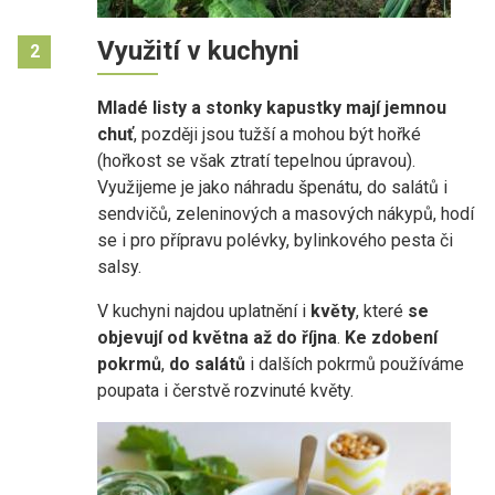
Využití v kuchyni
2
Mladé listy
a
stonky kapustky
mají jemnou
chuť
, později jsou tužší a mohou být hořké
(hořkost se však ztratí tepelnou úpravou).
Využijeme je jako náhradu špenátu, do salátů i
sendvičů, zeleninových a masových nákypů, hodí
se i pro přípravu polévky, bylinkového pesta či
salsy.
V kuchyni najdou uplatnění i
květy
, které
se
objevují od května až do října
.
Ke
zdobení
pokrmů
,
do salátů
i dalších pokrmů používáme
poupata i čerstvě rozvinuté květy.