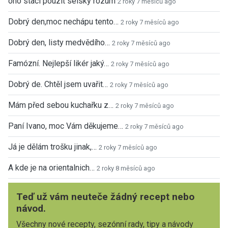
ono staci pouzit selsky rozum
2 roky 7 měsíců ago
Dobrý den,moc nechápu tento…
2 roky 7 měsíců ago
Dobrý den, listy medvědího…
2 roky 7 měsíců ago
Famózní. Nejlepší likér jaký…
2 roky 7 měsíců ago
Dobrý de. Chtěl jsem uvařit…
2 roky 7 měsíců ago
Mám před sebou kuchařku z…
2 roky 7 měsíců ago
Paní Ivano, moc Vám děkujeme…
2 roky 7 měsíců ago
Já je dělám trošku jinak,…
2 roky 7 měsíců ago
A kde je na orientalnich…
2 roky 8 měsíců ago
Teď už vám neuteče žádný recept nebo
návod.
Všechny nové recepty, sezónní rady, tipy a návody