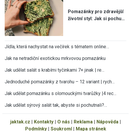
Pomazánky pro zdravější
životní styl: Jak si pochu…
Jídla, která nachystat na večírek s tématem online…
Jak na netradiční exotickou mrkvovou pomazánku
Jak udělat salát s krabími tyčinkami 7× jinak | re…
Jednoduché pomazánky z tvarohu – 12 variant | rych…
Jak udělat pomazánku s olomouckými tvarůžky |4 rec…
Jak udělat sýrový salát tak, abyste si pochutnali?…
jaktak.cz
|
Kontakty
|
O nás
|
Reklama
|
Nápověda
|
Podmínky
|
Soukromí
|
Mapa stránek