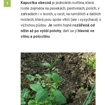
Kapustka obecná
je jednoletá rostlina, která
1
roste zejména na pasekách, pastvinách, polích, v
zahradách i v lesích, u cest, na rumištích a dalších
místech, která jsou spíše vlhčí (ale i vysychavá) s
výživnou půdou.
Je
velmi hojně
rozšířená od
nížin až po vyšší polohy
, daří se jí
hlavně ve
stínu a polostínu
.