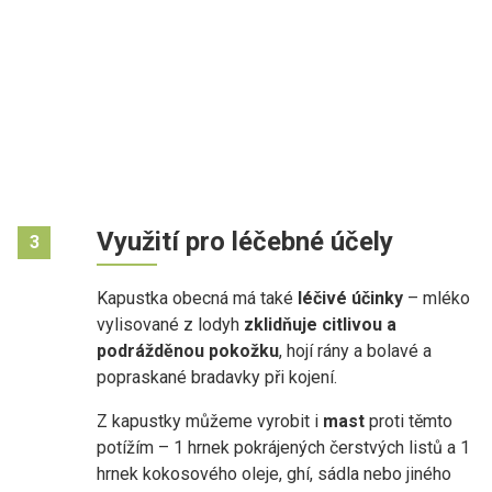
Využití pro léčebné účely
3
Kapustka obecná má také
léčivé účinky
– mléko
vylisované z lodyh
zklidňuje citlivou a
podrážděnou pokožku
, hojí rány a bolavé a
popraskané bradavky při kojení.
Z kapustky můžeme vyrobit i
mast
proti těmto
potížím – 1 hrnek pokrájených čerstvých listů a 1
hrnek kokosového oleje, ghí, sádla nebo jiného