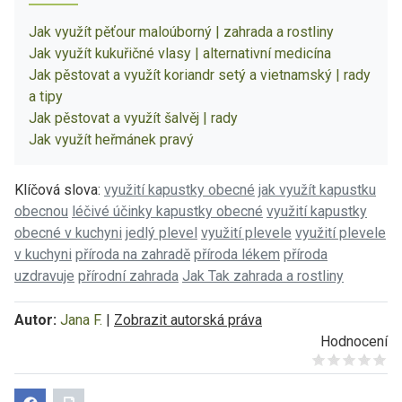
Jak využít pěťour maloúborný | zahrada a rostliny
Jak využít kukuřičné vlasy | alternativní medicína
Jak pěstovat a využít koriandr setý a vietnamský | rady
a tipy
Jak pěstovat a využít šalvěj | rady
Jak využít heřmánek pravý
Klíčová slova:
využití kapustky obecné
jak využít kapustku
obecnou
léčivé účinky kapustky obecné
využití kapustky
obecné v kuchyni
jedlý plevel
využití plevele
využití plevele
v kuchyni
příroda na zahradě
příroda lékem
příroda
uzdravuje
přírodní zahrada
Jak Tak zahrada a rostliny
Autor:
Jana F.
|
Zobrazit autorská práva
Hodnocení
Give it 1/5
Give it 2/5
Give it 3/5
Give it 4/5
Give it 5/5