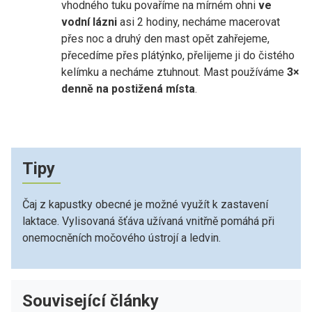
vhodného tuku povaříme na mírném ohni
ve
vodní lázni
asi 2 hodiny, necháme macerovat
přes noc a druhý den mast opět zahřejeme,
přecedíme přes plátýnko, přelijeme ji do čistého
kelímku a necháme ztuhnout. Mast používáme
3×
denně na postižená místa
.
Tipy
Čaj z kapustky obecné je možné využít k zastavení
laktace. Vylisovaná šťáva užívaná vnitřně pomáhá při
onemocněních močového ústrojí a ledvin.
Související články