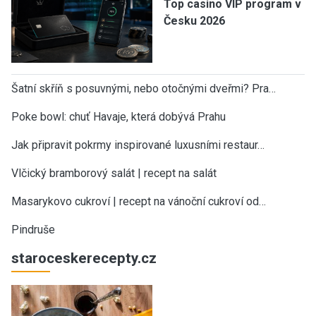
Top casino VIP program v
Česku 2026
Šatní skříň s posuvnými, nebo otočnými dveřmi? Pra…
Poke bowl: chuť Havaje, která dobývá Prahu
Jak připravit pokrmy inspirované luxusními restaur…
Vlčický bramborový salát | recept na salát
Masarykovo cukroví | recept na vánoční cukroví od…
Pindruše
staroceskerecepty.cz