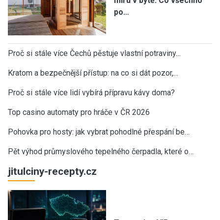
míru v bytě: Co všechno
po…
Proč si stále více Čechů pěstuje vlastní potraviny…
Kratom a bezpečnější přístup: na co si dát pozor,…
Proč si stále více lidí vybírá přípravu kávy doma?
Top casino automaty pro hráče v ČR 2026
Pohovka pro hosty: jak vybrat pohodlné přespání be…
Pět výhod průmyslového tepelného čerpadla, které o…
jitulciny-recepty.cz