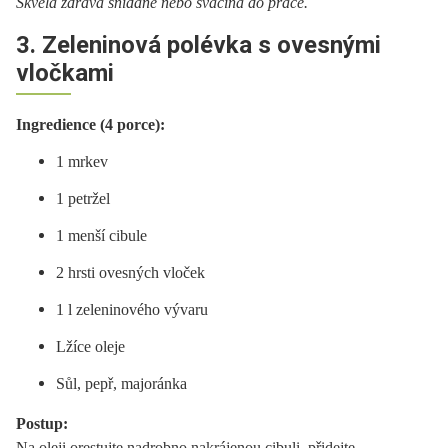
Skvělá zdravá snídaně nebo svačina do práce.
3. Zeleninová polévka s ovesnými
vločkami
Ingredience (4 porce):
1 mrkev
1 petržel
1 menší cibule
2 hrsti ovesných vloček
1 l zeleninového vývaru
Lžíce oleje
Sůl, pepř, majoránka
Postup:
Na oleji orestujte nadrobno nakrájenou cibuli, přidejte