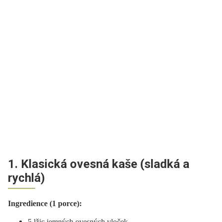
1. Klasická ovesná kaše (sladká a
rychlá)
Ingredience (1 porce):
5 lžic jemných ovesných vloček