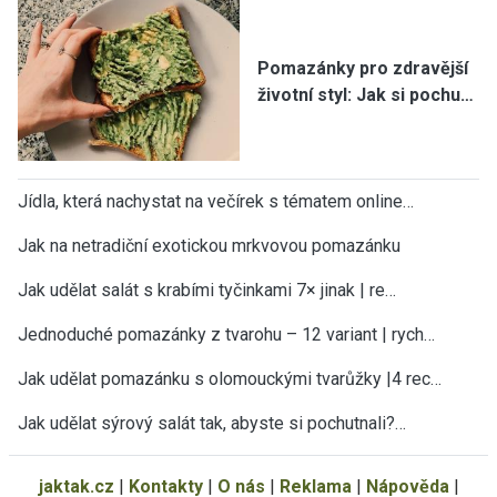
Pomazánky pro zdravější
životní styl: Jak si pochu…
Jídla, která nachystat na večírek s tématem online…
Jak na netradiční exotickou mrkvovou pomazánku
Jak udělat salát s krabími tyčinkami 7× jinak | re…
Jednoduché pomazánky z tvarohu – 12 variant | rych…
Jak udělat pomazánku s olomouckými tvarůžky |4 rec…
Jak udělat sýrový salát tak, abyste si pochutnali?…
jaktak.cz
|
Kontakty
|
O nás
|
Reklama
|
Nápověda
|