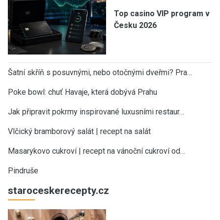
Top casino VIP program v
Česku 2026
Šatní skříň s posuvnými, nebo otočnými dveřmi? Pra…
Poke bowl: chuť Havaje, která dobývá Prahu
Jak připravit pokrmy inspirované luxusními restaur…
Vlčický bramborový salát | recept na salát
Masarykovo cukroví | recept na vánoční cukroví od…
Pindruše
staroceskerecepty.cz