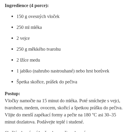
Ingredience (4 porce):
150 g ovesných vloček
250 ml mléka
2 vejce
250 g měkkého tvarohu
2 lžíce medu
1 jablko (nahrubo nastrouhané) nebo hrst borůvek
Špetka skořice, prášek do pečiva
Postup:
Vločky namočte na 15 minut do mléka. Poté smíchejte s vejci,
tvarohem, medem, ovocem, skořicí a špetkou prášku do pečiva.
Vlijte do menší zapékací formy a pečte na 180 °C asi 30–35
minut dozlatova. Podávejte teplé i studené.