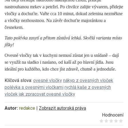
nastrouhanou mrkev a petržel. Po chvilce zalijte vývarem, přidejte
vločky a dochuťte. Vařte cca 10 minut, dokud zelenina nezměkne
a vločky nezhoustnou. Na závěr dochuťte majoránkou a
česnekem.
Tato polévka zasytí a přitom zůstává lehká. Skvělá varianta místo
jíšky!
Ovesné vločky tak v kuchyni nemusí zůstat jen u snídaně – dají
se využít na sladko i naslano, od kaší až po hlavní jídla. Jsou
ideální pro každého, kdo chce jíst zdravě, chutně a jednoduše.
Klíčová slova:
ovesné vločky
nákyp z ovesných vloček
polévka s ovesnými vločkami
rychlá kaše z ovesných
vloček
jak zpracovat ovesné vločky
Autor:
redakce
|
Zobrazit autorská práva
Hodnocení
Give it 1/5
Give it 2/5
Give it 3/5
Give it 4/5
Give it 5/5