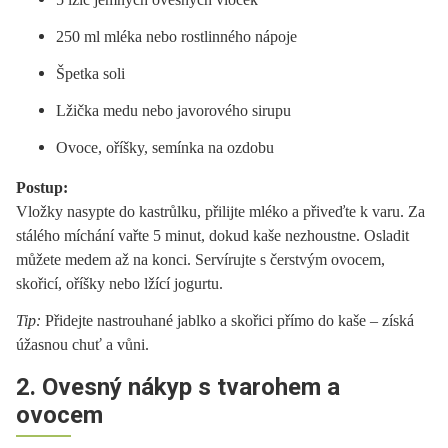
250 ml mléka nebo rostlinného nápoje
Špetka soli
Lžička medu nebo javorového sirupu
Ovoce, oříšky, semínka na ozdobu
Postup:
Vložky nasypte do kastrůlku, přilijte mléko a přiveďte k varu. Za
stálého míchání vařte 5 minut, dokud kaše nezhoustne. Osladit
můžete medem až na konci. Servírujte s čerstvým ovocem,
skořicí, oříšky nebo lžící jogurtu.
Tip:
Přidejte nastrouhané jablko a skořici přímo do kaše – získá
úžasnou chuť a vůni.
2. Ovesný nákyp s tvarohem a
ovocem