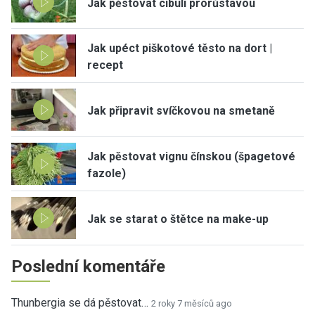
Jak pěstovat cibuli prorůstavou
Jak upéct piškotové těsto na dort |
recept
Jak připravit svíčkovou na smetaně
Jak pěstovat vignu čínskou (špagetové
fazole)
Jak se starat o štětce na make-up
Poslední komentáře
Thunbergia se dá pěstovat…
2 roky 7 měsíců ago