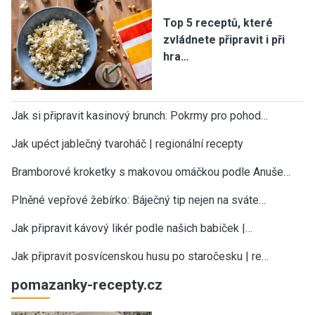
Top 5 receptů, které
zvládnete připravit i při
hra…
Jak si připravit kasinový brunch: Pokrmy pro pohod…
Jak upéct jablečný tvaroháč | regionální recepty
Bramborové kroketky s makovou omáčkou podle Anuše…
Plněné vepřové žebírko: Báječný tip nejen na sváte…
Jak připravit kávový likér podle našich babiček |…
Jak připravit posvícenskou husu po staročesku | re…
pomazanky-recepty.cz