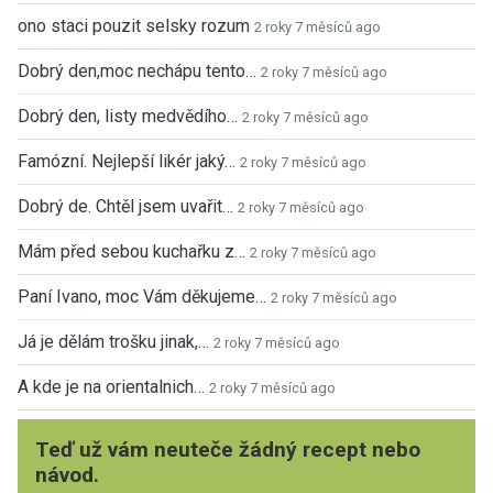
ono staci pouzit selsky rozum
2 roky 7 měsíců ago
Dobrý den,moc nechápu tento…
2 roky 7 měsíců ago
Dobrý den, listy medvědího…
2 roky 7 měsíců ago
Famózní. Nejlepší likér jaký…
2 roky 7 měsíců ago
Dobrý de. Chtěl jsem uvařit…
2 roky 7 měsíců ago
Mám před sebou kuchařku z…
2 roky 7 měsíců ago
Paní Ivano, moc Vám děkujeme…
2 roky 7 měsíců ago
Já je dělám trošku jinak,…
2 roky 7 měsíců ago
A kde je na orientalnich…
2 roky 7 měsíců ago
Teď už vám neuteče žádný recept nebo
návod.