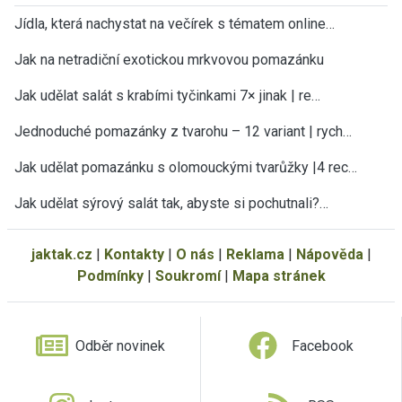
Jídla, která nachystat na večírek s tématem online…
Jak na netradiční exotickou mrkvovou pomazánku
Jak udělat salát s krabími tyčinkami 7× jinak | re…
Jednoduché pomazánky z tvarohu – 12 variant | rych…
Jak udělat pomazánku s olomouckými tvarůžky |4 rec…
Jak udělat sýrový salát tak, abyste si pochutnali?…
jaktak.cz
|
Kontakty
|
O nás
|
Reklama
|
Nápověda
|
Podmínky
|
Soukromí
|
Mapa stránek
Odběr novinek
Facebook