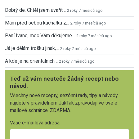
Dobrý de. Chtěl jsem uvařit…
2 roky 7 měsíců ago
Mám před sebou kuchařku z…
2 roky 7 měsíců ago
Paní Ivano, moc Vám děkujeme…
2 roky 7 měsíců ago
Já je dělám trošku jinak,…
2 roky 7 měsíců ago
A kde je na orientalnich…
2 roky 7 měsíců ago
Teď už vám neuteče žádný recept nebo
návod.
Všechny nové recepty, sezónní rady, tipy a návody
najdete v pravidelném JakTak zpravodaji ve své e-
mailové schránce. ZDARMA.
Vaše e-mailová adresa