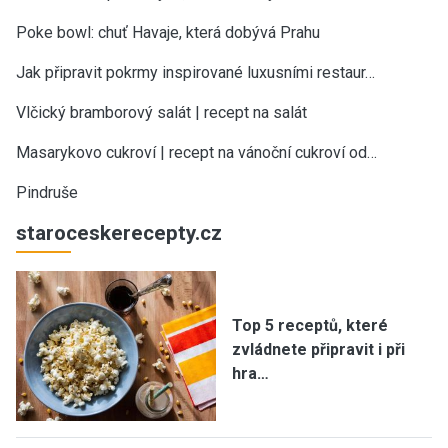
Poke bowl: chuť Havaje, která dobývá Prahu
Jak připravit pokrmy inspirované luxusními restaur…
Vlčický bramborový salát | recept na salát
Masarykovo cukroví | recept na vánoční cukroví od…
Pindruše
staroceskerecepty.cz
Top 5 receptů, které
zvládnete připravit i při
hra…