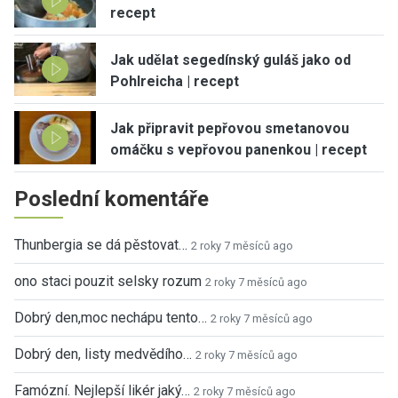
recept
Jak udělat segedínský guláš jako od
Pohlreicha | recept
Jak připravit pepřovou smetanovou
omáčku s vepřovou panenkou | recept
Poslední komentáře
Thunbergia se dá pěstovat…
2 roky 7 měsíců ago
ono staci pouzit selsky rozum
2 roky 7 měsíců ago
Dobrý den,moc nechápu tento…
2 roky 7 měsíců ago
Dobrý den, listy medvědího…
2 roky 7 měsíců ago
Famózní. Nejlepší likér jaký…
2 roky 7 měsíců ago