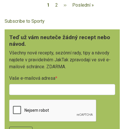
1
2
››
Poslední »
Subscribe to Sporty
Teď už vám neuteče žádný recept nebo
návod.
Všechny nové recepty, sezónní rady, tipy a návody
najdete v pravidelném JakTak zpravodaji ve své e-
mailové schránce. ZDARMA.
Vaše e-mailová adresa