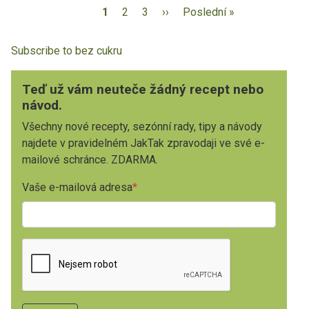
1
2
3
››
Poslední »
Subscribe to bez cukru
Teď už vám neuteče žádný recept nebo
návod.
Všechny nové recepty, sezónní rady, tipy a návody
najdete v pravidelném JakTak zpravodaji ve své e-
mailové schránce. ZDARMA.
Vaše e-mailová adresa