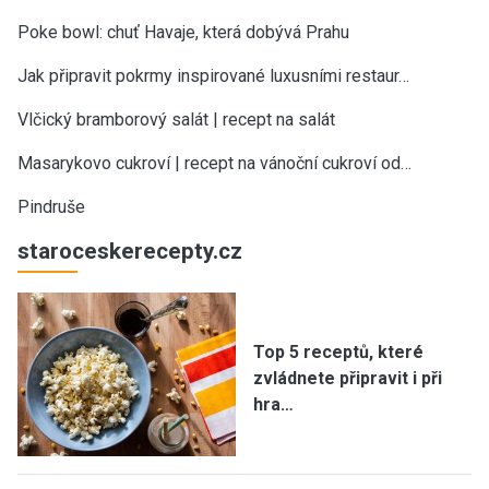
Poke bowl: chuť Havaje, která dobývá Prahu
Jak připravit pokrmy inspirované luxusními restaur…
Vlčický bramborový salát | recept na salát
Masarykovo cukroví | recept na vánoční cukroví od…
Pindruše
staroceskerecepty.cz
Top 5 receptů, které
zvládnete připravit i při
hra…