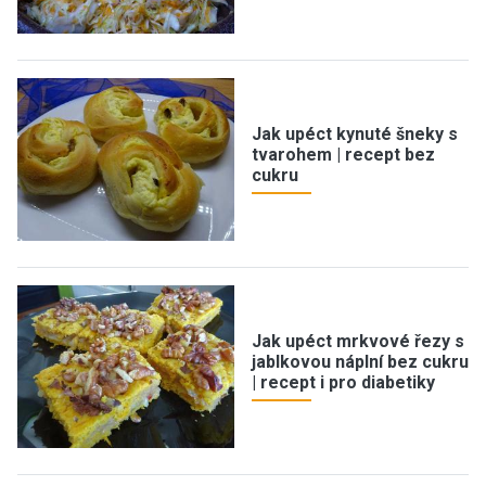
Jak upéct kynuté šneky s
tvarohem | recept bez
cukru
Jak upéct mrkvové řezy s
jablkovou náplní bez cukru
| recept i pro diabetiky