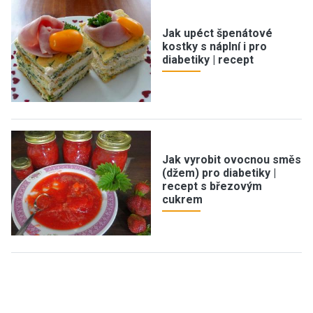
Jak upéct špenátové
kostky s náplní i pro
diabetiky | recept
Jak vyrobit ovocnou směs
(džem) pro diabetiky |
recept s březovým
cukrem