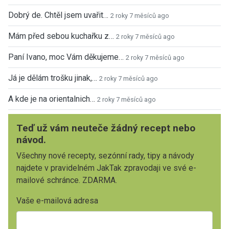
Dobrý de. Chtěl jsem uvařit…
2 roky 7 měsíců ago
Mám před sebou kuchařku z…
2 roky 7 měsíců ago
Paní Ivano, moc Vám děkujeme…
2 roky 7 měsíců ago
Já je dělám trošku jinak,…
2 roky 7 měsíců ago
A kde je na orientalnich…
2 roky 7 měsíců ago
Teď už vám neuteče žádný recept nebo
návod.
Všechny nové recepty, sezónní rady, tipy a návody
najdete v pravidelném JakTak zpravodaji ve své e-
mailové schránce. ZDARMA.
Vaše e-mailová adresa