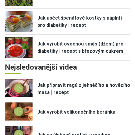
Jak upéct špenátové kostky s náplní i
pro diabetiky | recept
Jak vyrobit ovocnou směs (džem) pro
diabetiky | recept s březovým cukrem
Nejsledovanější videa
Jak připravit ragú z jehněčího a hovězího
masa | recept
Jak vyrobit velikonočního beránka
Jak na šípkový protlak s medem