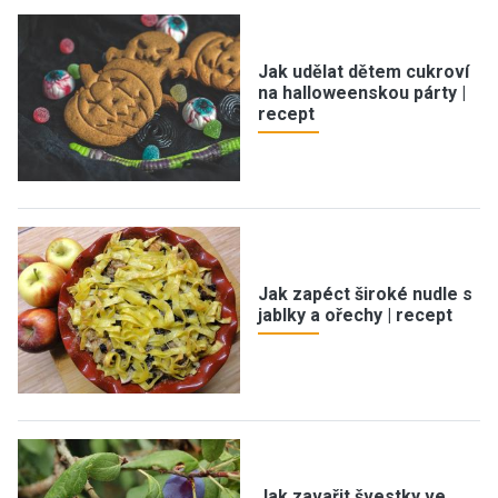
Jak udělat dětem cukroví
na halloweenskou párty |
recept
Jak zapéct široké nudle s
jablky a ořechy | recept
Jak zavařit švestky ve