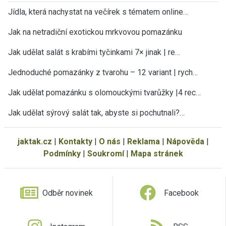
Jídla, která nachystat na večírek s tématem online…
Jak na netradiční exotickou mrkvovou pomazánku
Jak udělat salát s krabími tyčinkami 7× jinak | re…
Jednoduché pomazánky z tvarohu – 12 variant | rych…
Jak udělat pomazánku s olomouckými tvarůžky |4 rec…
Jak udělat sýrový salát tak, abyste si pochutnali?…
jaktak.cz
|
Kontakty
|
O nás
|
Reklama
|
Nápověda
|
Podmínky
|
Soukromí
|
Mapa stránek
Odběr novinek
Facebook