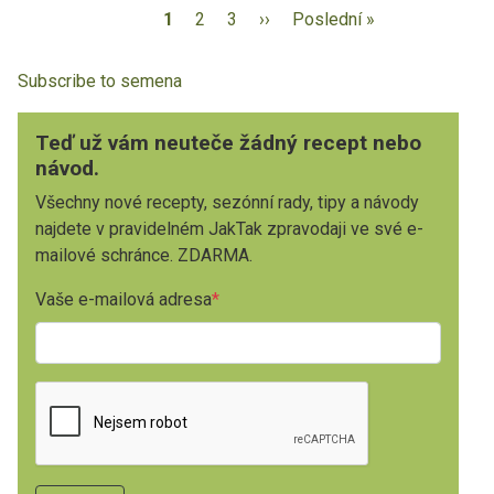
1
2
3
››
Poslední »
Subscribe to semena
Teď už vám neuteče žádný recept nebo
návod.
Všechny nové recepty, sezónní rady, tipy a návody
najdete v pravidelném JakTak zpravodaji ve své e-
mailové schránce. ZDARMA.
Vaše e-mailová adresa