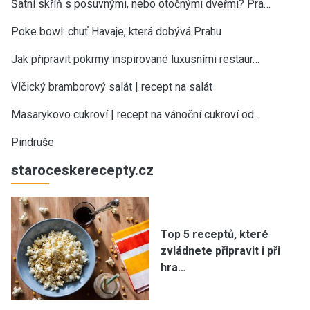
Šatní skříň s posuvnými, nebo otočnými dveřmi? Pra…
Poke bowl: chuť Havaje, která dobývá Prahu
Jak připravit pokrmy inspirované luxusními restaur…
Vlčický bramborový salát | recept na salát
Masarykovo cukroví | recept na vánoční cukroví od…
Pindruše
staroceskerecepty.cz
Top 5 receptů, které
zvládnete připravit i při
hra…