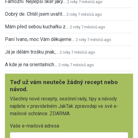
Famózní. Nejlepší likér jaký…
2 roky 7 měsíců ago
Dobrý de. Chtěl jsem uvařit…
2 roky 7 měsíců ago
Mám před sebou kuchařku z…
2 roky 7 měsíců ago
Paní Ivano, moc Vám děkujeme…
2 roky 7 měsíců ago
Já je dělám trošku jinak,…
2 roky 7 měsíců ago
A kde je na orientalnich…
2 roky 7 měsíců ago
Teď už vám neuteče žádný recept nebo
návod.
Všechny nové recepty, sezónní rady, tipy a návody
najdete v pravidelném JakTak zpravodaji ve své e-
mailové schránce. ZDARMA.
Vaše e-mailová adresa