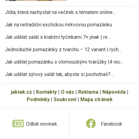
Jídla, která nachystat na večírek s tématem online…
Jak na netradiční exotickou mrkvovou pomazánku
Jak udělat salát s krabími tyčinkami 7× jinak | re…
Jednoduché pomazánky z tvarohu – 12 variant | rych…
Jak udělat pomazánku s olomouckými tvarůžky |4 rec…
Jak udělat sýrový salát tak, abyste si pochutnali?…
jaktak.cz
|
Kontakty
|
O nás
|
Reklama
|
Nápověda
|
Podmínky
|
Soukromí
|
Mapa stránek
Odběr novinek
Facebook