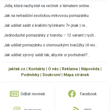
Jídla, která nachystat na večírek s tématem online…
Jak na netradiční exotickou mrkvovou pomazánku
Jak udělat salát s krabími tyčinkami 7× jinak | re…
Jednoduché pomazánky z tvarohu – 12 variant | rych…
Jak udělat pomazánku s olomouckými tvarůžky |4 rec…
Jak udělat sýrový salát tak, abyste si pochutnali?…
jaktak.cz
|
Kontakty
|
O nás
|
Reklama
|
Nápověda
|
Podmínky
|
Soukromí
|
Mapa stránek
Odběr novinek
Facebook