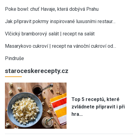
Poke bowl: chuť Havaje, která dobývá Prahu
Jak připravit pokrmy inspirované luxusními restaur…
Vlčický bramborový salát | recept na salát
Masarykovo cukroví | recept na vánoční cukroví od…
Pindruše
staroceskerecepty.cz
Top 5 receptů, které
zvládnete připravit i při
hra…