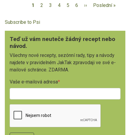
1
2
3
4
5
6
››
Poslední »
Subscribe to Psi
Teď už vám neuteče žádný recept nebo
návod.
Všechny nové recepty, sezónní rady, tipy a návody
najdete v pravidelném JakTak zpravodaji ve své e-
mailové schránce. ZDARMA.
Vaše e-mailová adresa