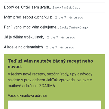
Dobrý de. Chtěl jsem uvařit…
2 roky 7 měsíců ago
Mám před sebou kuchařku z…
2 roky 7 měsíců ago
Paní Ivano, moc Vám děkujeme…
2 roky 7 měsíců ago
Já je dělám trošku jinak,…
2 roky 7 měsíců ago
A kde je na orientalnich…
2 roky 7 měsíců ago
Teď už vám neuteče žádný recept nebo
návod.
Všechny nové recepty, sezónní rady, tipy a návody
najdete v pravidelném JakTak zpravodaji ve své e-
mailové schránce. ZDARMA.
Vaše e-mailová adresa