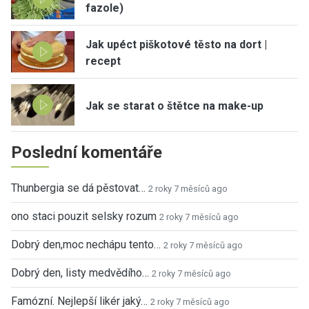
fazole)
Jak upéct piškotové těsto na dort |
recept
Jak se starat o štětce na make-up
Poslední komentáře
Thunbergia se dá pěstovat…
2 roky 7 měsíců ago
ono staci pouzit selsky rozum
2 roky 7 měsíců ago
Dobrý den,moc nechápu tento…
2 roky 7 měsíců ago
Dobrý den, listy medvědího…
2 roky 7 měsíců ago
Famózní. Nejlepší likér jaký…
2 roky 7 měsíců ago