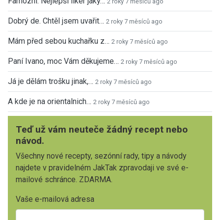
Famózní. Nejlepší likér jaký…
2 roky 7 měsíců ago
Dobrý de. Chtěl jsem uvařit…
2 roky 7 měsíců ago
Mám před sebou kuchařku z…
2 roky 7 měsíců ago
Paní Ivano, moc Vám děkujeme…
2 roky 7 měsíců ago
Já je dělám trošku jinak,…
2 roky 7 měsíců ago
A kde je na orientalnich…
2 roky 7 měsíců ago
Teď už vám neuteče žádný recept nebo
návod.
Všechny nové recepty, sezónní rady, tipy a návody
najdete v pravidelném JakTak zpravodaji ve své e-
mailové schránce. ZDARMA.
Vaše e-mailová adresa