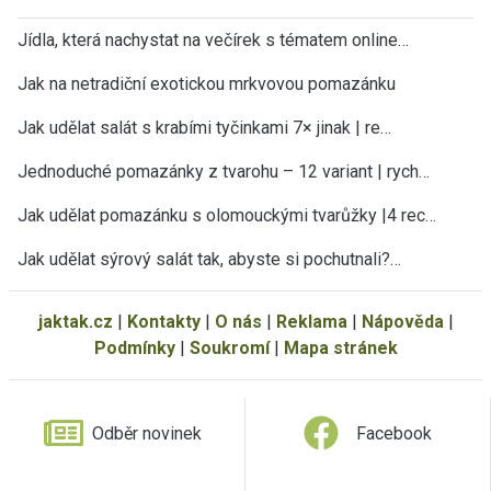
Jídla, která nachystat na večírek s tématem online…
Jak na netradiční exotickou mrkvovou pomazánku
Jak udělat salát s krabími tyčinkami 7× jinak | re…
Jednoduché pomazánky z tvarohu – 12 variant | rych…
Jak udělat pomazánku s olomouckými tvarůžky |4 rec…
Jak udělat sýrový salát tak, abyste si pochutnali?…
jaktak.cz
|
Kontakty
|
O nás
|
Reklama
|
Nápověda
|
Podmínky
|
Soukromí
|
Mapa stránek
Odběr novinek
Facebook