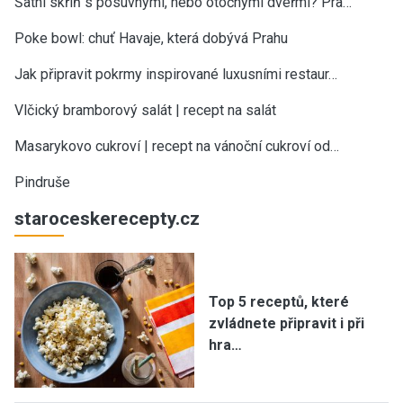
Šatní skříň s posuvnými, nebo otočnými dveřmi? Pra…
Poke bowl: chuť Havaje, která dobývá Prahu
Jak připravit pokrmy inspirované luxusními restaur…
Vlčický bramborový salát | recept na salát
Masarykovo cukroví | recept na vánoční cukroví od…
Pindruše
staroceskerecepty.cz
Top 5 receptů, které
zvládnete připravit i při
hra…