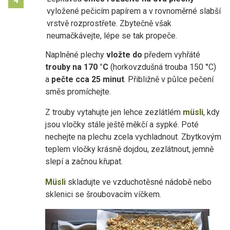
4
vyložené pečicím papírem a v rovnoměrné slabší
vrstvě rozprostřete. Zbytečně však
neumačkávejte, lépe se tak propeče.
Naplněné plechy
vložte do
předem vyhřáté
trouby na 170 °C
(horkovzdušná trouba 150 °C)
a
pečte cca 25 minut
. Přibližně v půlce pečení
směs promíchejte.
Z trouby vytahujte jen lehce zezlátlém
müsli
, kdy
jsou vločky stále ještě měkčí a sypké. Poté
nechejte na plechu zcela vychladnout. Zbytkovým
teplem vločky krásně dojdou, zezlátnout, jemně
slepí a začnou křupat.
Müsli
skladujte ve vzduchotěsné nádobě nebo
sklenici se šroubovacím víčkem.