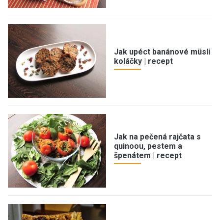
Jak upéct banánové müsli
koláčky | recept
Jak na pečená rajčata s
quinoou, pestem a
špenátem | recept