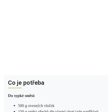
Co je potřeba
Do sypké směsi:
500 g ovesných vloček
150 g směsi ořechů dle vlastní chuti
(zde například: