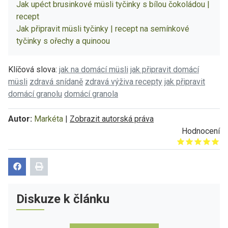
Jak upéct brusinkové müsli tyčinky s bílou čokoládou |
recept
Jak připravit müsli tyčinky | recept na semínkové
tyčinky s ořechy a quinoou
Klíčová slova:
jak na domácí müsli
jak připravit domácí
müsli
zdravá snídaně
zdravá výživa recepty
jak připravit
domácí granolu
domácí granola
Autor:
Markéta
|
Zobrazit autorská práva
Hodnocení
Give it 1/5
Give it 2/5
Give it 3/5
Give it 4/5
Give it 5/5
Diskuze k článku