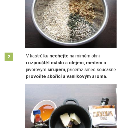
V kastrůlku
nechejte
na mírném ohni
2
rozpouštět máslo s olejem, medem a
javorovým
sirupem
, přičemž směs současně
provoňte skořicí a vanilkovým aroma.