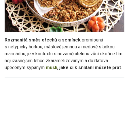
Rozmanitá směs ořechů a semínek
promísená
s netypicky horkou, máslově jemnou a medově sladkou
marinádou, je v kontextu s nezaměnitelnou vůní skořice tím
nejúžasnějším lehce zkaramelizovaným a dozlatova
upečeným sypaným
müsli
,
jaké si k snídaní můžete přát
.