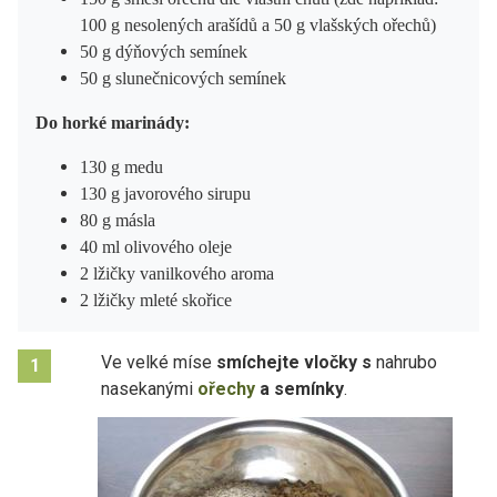
100 g nesolených arašídů a 50 g vlašských ořechů)
50 g dýňových semínek
50 g slunečnicových semínek
Do horké marinády:
130 g medu
130 g javorového sirupu
80 g másla
40 ml olivového oleje
2 lžičky vanilkového aroma
2 lžičky mleté skořice
Ve velké míse
smíchejte vločky
s
nahrubo
1
nasekanými
ořechy
a semínky
.