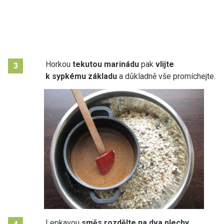
Horkou
tekutou marinádu
pak
vlijte
3
k sypkému základu
a důkladně vše promíchejte.
Lepkavou
směs rozdělte na dva plechy