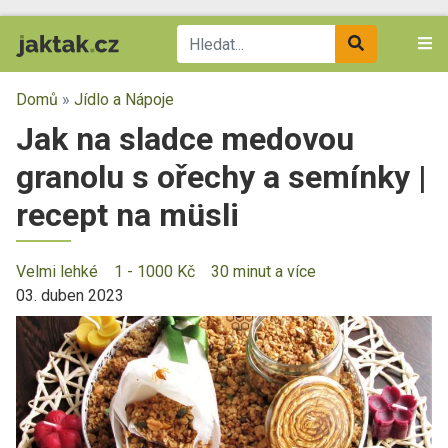
Domů
»
Jídlo a Nápoje
Jak na sladce medovou
granolu s ořechy a semínky |
recept na müsli
Velmi lehké
1 - 1000 Kč
30 minut a více
03. duben 2023