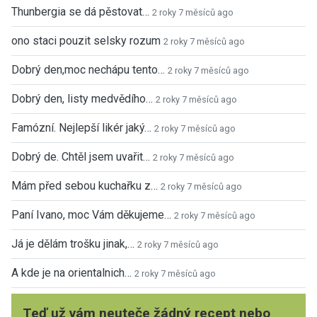
Thunbergia se dá pěstovat…
2 roky 7 měsíců ago
ono staci pouzit selsky rozum
2 roky 7 měsíců ago
Dobrý den,moc nechápu tento…
2 roky 7 měsíců ago
Dobrý den, listy medvědího…
2 roky 7 měsíců ago
Famózní. Nejlepší likér jaký…
2 roky 7 měsíců ago
Dobrý de. Chtěl jsem uvařit…
2 roky 7 měsíců ago
Mám před sebou kuchařku z…
2 roky 7 měsíců ago
Paní Ivano, moc Vám děkujeme…
2 roky 7 měsíců ago
Já je dělám trošku jinak,…
2 roky 7 měsíců ago
A kde je na orientalnich…
2 roky 7 měsíců ago
Teď už vám neuteče žádný recept nebo