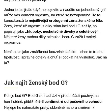
Jedno je ale jisté: když ho objevíte a naučíte se jednoduchý grif, 
může vás odměnit orgasmy, na které se nezapomíná. Je to 
koneckonců to 
nejcitlivější erotogenní zóna ženského těla
. 
Ženy, které už orgasmus díky stimulaci bodu G zažily, ho 
popisují jako 
„hluboký, neskutečně divoký a celotělový“
. 
Některé ženy mohou díky stimulaci bodu G zažít i mokrý 
orgasmus. 
Není to ale jako zmáčknout kouzelné tlačítko – chce to trochu 
trpělivosti, správné doteky a chuť si počkat na výsledek. Jak na 
to? 
Jak najít ženský bod G?
Kde je bod G? Bod G se nachází v přední části pochvy, na 
horní stěně, přibližně 
5-8 centimetrů od poševního vchodu
. 
Nejlépe ho nahmatáte prsty, skloněné nahoru směrem k 