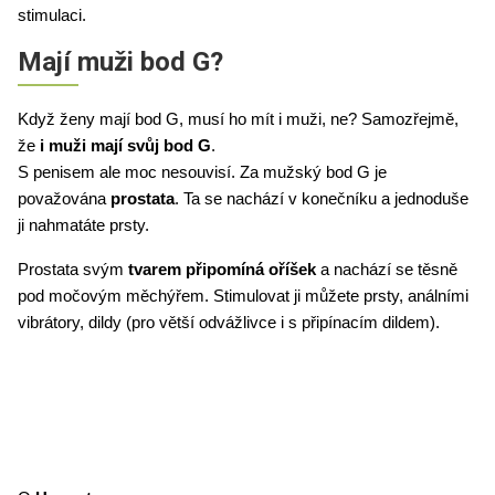
stimulaci. 
Mají muži bod G?
Když ženy mají bod G, musí ho mít i muži, ne? Samozřejmě, 
že 
i muži mají svůj bod G
. 
S penisem ale moc nesouvisí. Za mužský bod G je 
považována 
prostata
. Ta se nachází v konečníku a jednoduše 
ji nahmatáte prsty. 
Prostata svým
 tvarem připomíná oříšek
 a nachází se těsně 
pod močovým měchýřem. Stimulovat ji můžete prsty, análními 
vibrátory, dildy (pro větší odvážlivce i s připínacím dildem). 