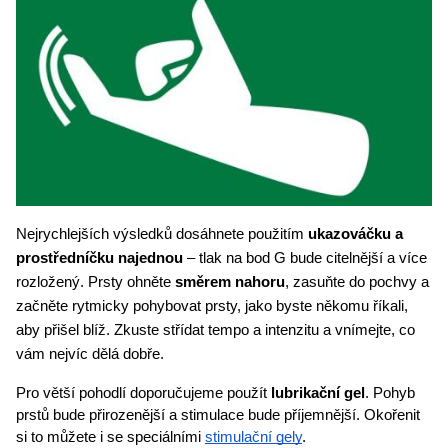
Nejrychlejších výsledků dosáhnete použitím 
ukazováčku a 
prostředníčku najednou
 – tlak na bod G bude citelnější a více 
rozložený. Prsty ohněte 
směrem nahoru
, zasuňte do pochvy a 
začněte rytmicky pohybovat prsty, jako byste někomu říkali, 
aby přišel blíž. Zkuste střídat tempo a intenzitu a vnímejte, co 
vám nejvíc dělá dobře. 
Pro větší pohodlí doporučujeme použít 
lubrikační gel
. Pohyb 
prstů bude přirozenější a stimulace bude příjemnější. Okořenit 
si to můžete i se speciálními 
stimulační gely
. 