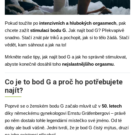
Pokud toužíte po 
intenzivních a hlubokých orgasmech
, pak 
chcete zažít 
stimulaci bodu G
. Jak najít bod G? Překvapivě 
snadno. Stačí znát pár triků a pochopit, jak si to tělo žádá. Stačí 
vědět, kam sáhnout a jak na to!
Mrkněte naše tipy, jak najít bod G a jak ho správně stimulovat, 
abyste konečně dosáhli toho 
nejslastnějšího orgasmu
. 
Co je to bod G a proč ho potřebujete
najít?
Poprvé se o ženském bodu G začalo mluvit už v 
50. letech
díky německému gynekologovi Ernstu Gräfenbergovi – právě 
po něm dostalo tohle legendární místečko své jméno. Od té 
doby ale budí vášně. Jedni tvrdí, že je bod G čistý mýtus, druzí 
na jeho existenci přísahají.