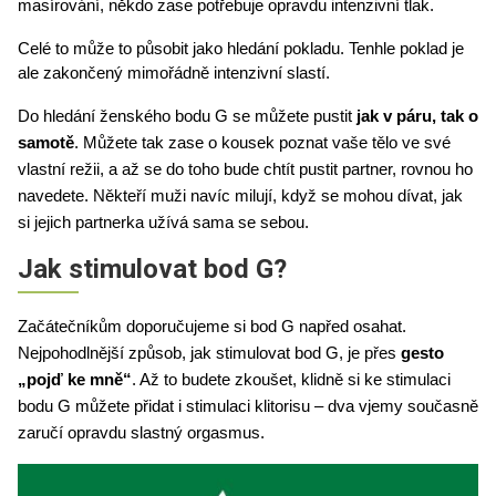
masírování, někdo zase potřebuje opravdu intenzivní tlak. 
Celé to může to působit jako hledání pokladu. Tenhle poklad je 
ale zakončený mimořádně intenzivní slastí. 
Do hledání ženského bodu G se můžete pustit 
jak v páru, tak o 
samotě
. Můžete tak zase o kousek poznat vaše tělo ve své 
vlastní režii, a až se do toho bude chtít pustit partner, rovnou ho 
navedete. Někteří muži navíc milují, když se mohou dívat, jak 
si jejich partnerka užívá sama se sebou. 
Jak stimulovat bod G?
Začátečníkům doporučujeme si bod G napřed osahat. 
Nejpohodlnější způsob, jak stimulovat bod G, je přes 
gesto 
„pojď ke mně“
. Až to budete zkoušet, klidně si ke stimulaci 
bodu G můžete přidat i stimulaci klitorisu – dva vjemy současně 
zaručí opravdu slastný orgasmus. 