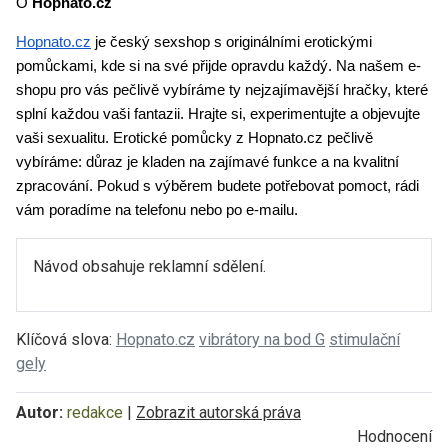
O 
Hopnato.cz
Hopnato.cz
 je český sexshop s originálními erotickými 
pomůckami, kde si na své přijde opravdu každý. Na našem e-
shopu pro vás pečlivě vybíráme ty nejzajímavější hračky, které 
splní každou vaši fantazii. Hrajte si, experimentujte a objevujte 
vaši sexualitu. Erotické pomůcky z Hopnato.cz pečlivě 
vybíráme: důraz je kladen na zajímavé funkce a na kvalitní 
zpracování. Pokud s výběrem budete potřebovat pomoct, rádi 
vám poradíme na telefonu nebo po e-mailu.
Návod obsahuje reklamní sdělení.
Klíčová slova:
Hopnato.cz
vibrátory na bod G
stimulační
gely
Autor:
redakce
|
Zobrazit autorská práva
Hodnocení