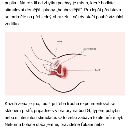
pupíku. Na rozdíl od zbytku pochvy je místo, které hodláte 
stimulovat drsnější, jakoby „houbovitější“. Pro lepší představu 
se mrkněte na přehledný obrázek – někdy stačí pouhé vizuální 
vodítko.  
Každá žena je jiná, tudíž je třeba trochu experimentovat se 
sklonem prstů, případně s vibrátory na bod G, typem pohybu 
nebo s intenzitou stimulace. O to větší zábava to ale může být. 
Někomu bohatě stačí jemné, pravidelné ťukání nebo 