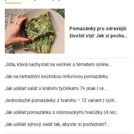
Pomazánky pro zdravější
životní styl: Jak si pochu…
Jídla, která nachystat na večírek s tématem online…
Jak na netradiční exotickou mrkvovou pomazánku
Jak udělat salát s krabími tyčinkami 7× jinak | re…
Jednoduché pomazánky z tvarohu – 12 variant | rych…
Jak udělat pomazánku s olomouckými tvarůžky |4 rec…
Jak udělat sýrový salát tak, abyste si pochutnali?…