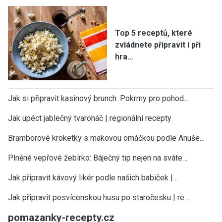
Top 5 receptů, které
zvládnete připravit i při
hra…
Jak si připravit kasinový brunch: Pokrmy pro pohod…
Jak upéct jablečný tvaroháč | regionální recepty
Bramborové kroketky s makovou omáčkou podle Anuše…
Plněné vepřové žebírko: Báječný tip nejen na sváte…
Jak připravit kávový likér podle našich babiček |…
Jak připravit posvícenskou husu po staročesku | re…
pomazanky-recepty.cz