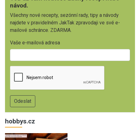
návod.
Všechny nové recepty, sezónní rady, tipy a návody
najdete v pravidelném JakTak zpravodaji ve své e-
mailové schránce. ZDARMA.
Vaše e-mailová adresa
hobbys.cz