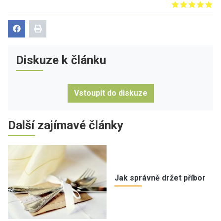
Give it 1/5
Give it 2/5
Give it 3/5
Give it 4/5
Give it 5/5
Diskuze k článku
Vstoupit do diskuze
Další zajímavé články
Jak správně držet příbor