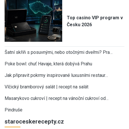
Top casino VIP program v
Česku 2026
Šatní skříň s posuvnými, nebo otočnými dveřmi? Pra…
Poke bowl: chuť Havaje, která dobývá Prahu
Jak připravit pokrmy inspirované luxusními restaur…
Vlčický bramborový salát | recept na salát
Masarykovo cukroví | recept na vánoční cukroví od…
Pindruše
staroceskerecepty.cz