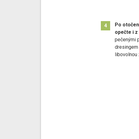
Po otočení
4
opečte i z
pečenými p
dresingem 
libovolnou 