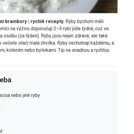
mi brambory | rychlé recepty.
Ryby bychom měli
níci na výživu doporučují 2–3 rybí jídla týdně, což ve
 osobu (za týden). Ryby jsou nejen zdravé, ale také
o večeře stačí malá chvilka. Ryby nechutnají každému, a
m, kořením nebo bylinkami. Tip na snadnou a rychlou
řeba
lososa nebo jiné ryby
t
př