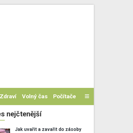
Zdraví
Volný čas
Počítače
s nejčtenější
Jak uvařit a zavařit do zásoby