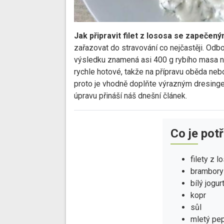
Jak připravit filet z lososa se zapečený
zařazovat do stravování co nejčastěji. Odbor
výsledku znamená asi 400 g rybího masa na
rychle hotové, takže na přípravu oběda neb
proto je vhodně doplňte výrazným dresinge
úpravu přináší náš dnešní článek.
Co je pot
filety z 
brambory
bílý jogur
kopr
sůl
mletý pe