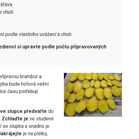
 šťáva
e chuti
ení podle vlastního uvážení a chuti
ediencí si upravte podle počtu připravovaných
přípravou brambor a
Ryba bude hotová velmi
více času potřebují
ve slupce předvařte
do
.
Zchlaďte je
ve studené
í se slupka a snadno je
akrájejte
je na plátky,