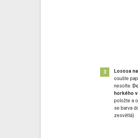
Lososa nak
3
osušte pap
nesolte.
D
horkého v
položte a o
se barva d
zesvětlá).