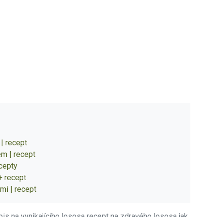
| recept
em | recept
cepty
+ recept
mi | recept
is na vynikajícího lososa
recept na zdravého lososa
jak