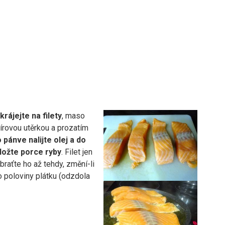
rájejte na filety
, maso
írovou utěrkou a prozatím
o
pánve nalijte olej a do
ložte porce ryby
. Filet jen
braťte ho až tehdy, změní-li
o poloviny plátku (odzdola