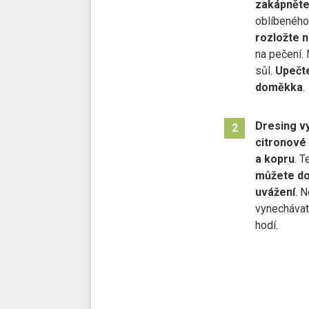
zakápněte
oblíbenéh
rozložte n
na pečení.
sůl.
Upečt
doměkka
.
Dresing vy
2
citronové 
a kopru
. T
můžete doc
uvážení
. 
vynechávat 
hodí.