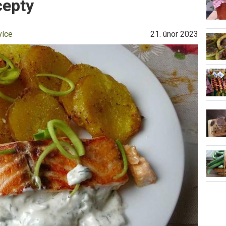
cepty
více
21. únor 2023