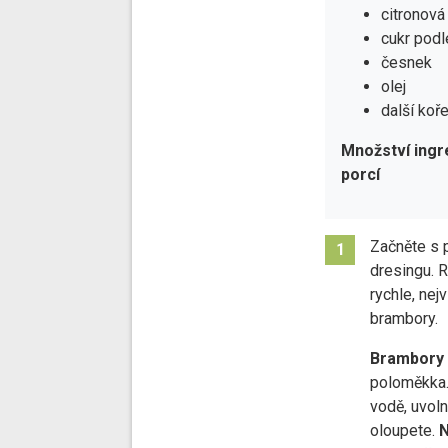
citronová
cukr podl
česnek
olej
další koř
Množství ingr
porcí
Začněte s 
1
dresingu. 
rychle, nej
brambory.
Brambory 
poloměkka
vodě, uvoln
oloupete.
N