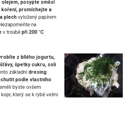
 olejem, posypte směsí
o
koření, promíchejte a
a plech
vyložený papírem
 Nezapomeňte na
e
v troubě
při 200 °C
robíte z bílého jogurtu,
šťávy, špetky cukru, soli
ento základní
dresing
hutit podle vlastního
Neměli byste ovšem
kopr, který se k rybě velmi