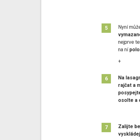
Nyní můžet
5
vymazan
nejprve t
na ní
polo
+
Na lasag
6
rajčat a 
posypejt
osolte a
Zalijte 
7
vyskláde