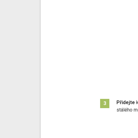
Přidejte
k
3
stálého m