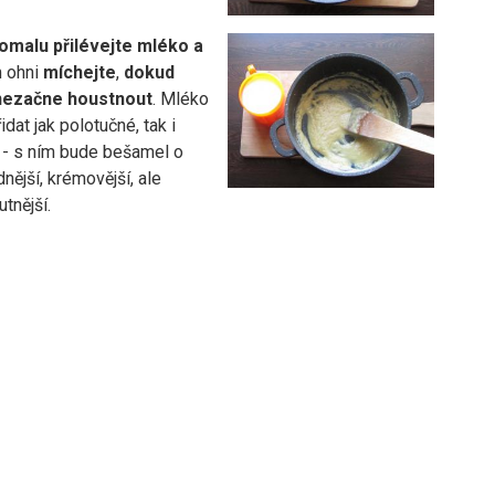
omalu přilévejte mléko
a
 ohni
míchejte
,
dokud
nezačne
houstnout
. Mléko
dat jak polotučné, tak i
 - s ním bude bešamel o
nější, krémovější, ale
tnější.