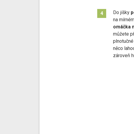
Do jíšky
p
4
na mírném
omáčka 
můžete při
plnotučné
něco lahod
zároveň hu