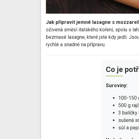
Jak připravit jemné lasagne s mozzarell
oživená směsí italského koření, spolu s l
bezmasé lasagne, které jste kdy jedli. Jsou
rychlé a snadné na přípravu.
Co je pot
Suroviny:
100-150 
500 g raj
3 balíčky
sušená sm
sůl a pep