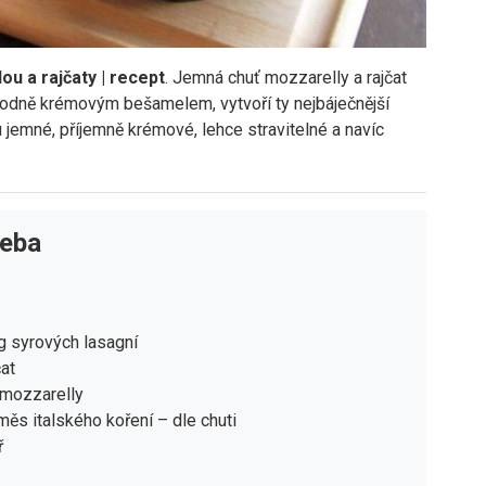
ou a rajčaty | recept
. Jemná chuť mozzarelly a rajčat
ahodně krémovým bešamelem, vytvoří ty nejbáječnější
 jemné, příjemně krémové, lehce stravitelné a navíc
řeba
g syrových lasagní
čat
 mozzarelly
ěs italského koření – dle chuti
ř