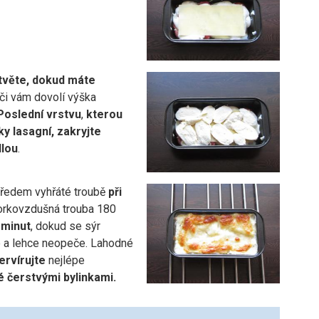
tvěte, dokud máte
či vám dovolí výška
Poslední vrstvu
,
kterou
tky lasagní, zakryjte
lou
.
ředem vyhřáté troubě
při
orkovzdušná trouba 180
 minut
, dokud se sýr
 a lehce neopeče. Lahodné
ervírujte
nejlépe
 čerstvými bylinkami.