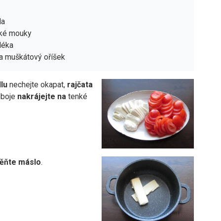
la
dké mouky
léka
 a muškátový oříšek
lu
nechejte okapat,
rajčata
oboje
nakrájejte na
tenké
ěňte máslo
.