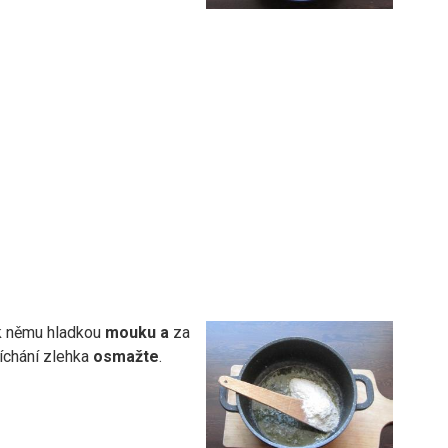
 němu hladkou
mouku a
za
íchání zlehka
osmažte
.