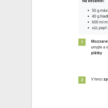
Na bešamel:
50 g más
40 g hla
600 ml m
sůl, pepř
Mozzarel
1
umyjte a 
plátky
.
V hrnci
zp
2