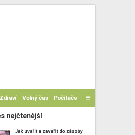
Zdraví
Volný čas
Počítače
s nejčtenější
Jak uvařit a zavařit do zásoby