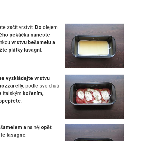
e začít vrstvit.
Do
olejem
ého pekáčku
naneste
enkou
vrstvu
bešamelu
a
žte plátky lasagní
.
ne vyskládejte vrstvu
mozzarelly
, podle své chuti
e
italským
kořením,
 opepřete
.
bešamelem a
na něj
opět
jte lasagne
.