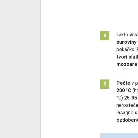
Takto
vrs
8
suroviny
pekáčku.
tvoří plá
mozzarel
Pečte
v p
9
200 °C
(h
°C)
25-35
nerozteče
lasagne
s
ozdobené