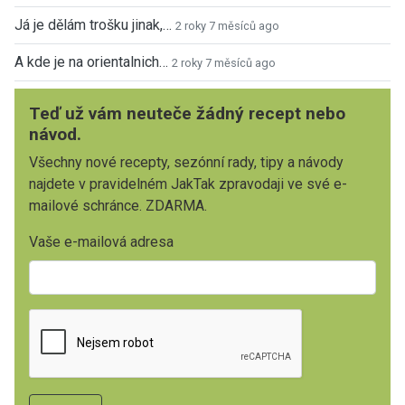
Já je dělám trošku jinak,…
2 roky 7 měsíců ago
A kde je na orientalnich…
2 roky 7 měsíců ago
Teď už vám neuteče žádný recept nebo
návod.
Všechny nové recepty, sezónní rady, tipy a návody
najdete v pravidelném JakTak zpravodaji ve své e-
mailové schránce. ZDARMA.
Vaše e-mailová adresa