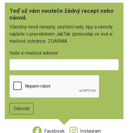
Teď už vám neuteče žádný recept nebo
návod.
Všechny nové recepty, sezónní rady, tipy a návody
najdete v pravidelném JakTak zpravodaji ve své e-
mailové schránce. ZDARMA.
Vaše e-mailová adresa
Facebook
Instagram