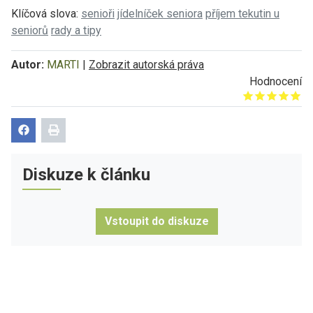
Klíčová slova:
senioři
jídelníček seniora
příjem tekutin u
seniorů
rady a tipy
Autor:
MARTI
|
Zobrazit autorská práva
Hodnocení
Give it 1/5
Give it 2/5
Give it 3/5
Give it 4/5
Give it 5/5
Diskuze k článku
Vstoupit do diskuze