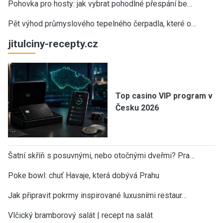
Pohovka pro hosty: jak vybrat pohodlné přespání be…
Pět výhod průmyslového tepelného čerpadla, které o…
jitulciny-recepty.cz
Top casino VIP program v
Česku 2026
Šatní skříň s posuvnými, nebo otočnými dveřmi? Pra…
Poke bowl: chuť Havaje, která dobývá Prahu
Jak připravit pokrmy inspirované luxusními restaur…
Vlčický bramborový salát | recept na salát