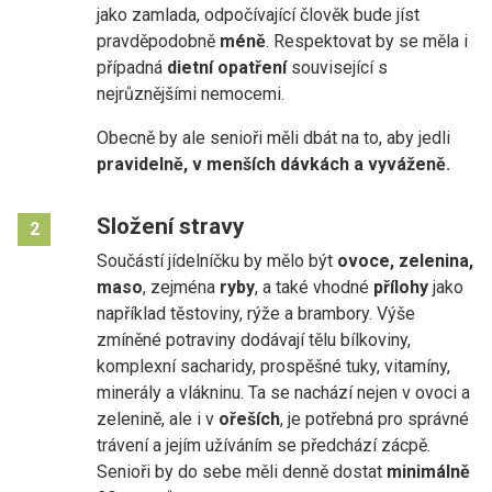
jako zamlada, odpočívající člověk bude jíst
pravděpodobně
méně
. Respektovat by se měla i
případná
dietní opatření
související s
nejrůznějšími nemocemi.
Obecně by ale senioři měli dbát na to, aby jedli
pravidelně, v menších dávkách a vyváženě.
Složení stravy
2
Součástí jídelníčku by mělo být
ovoce, zelenina,
maso
, zejména
ryby
, a také vhodné
přílohy
jako
například těstoviny, rýže a brambory. Výše
zmíněné potraviny dodávají tělu bílkoviny,
komplexní sacharidy, prospěšné tuky, vitamíny,
minerály a vlákninu. Ta se nachází nejen v ovoci a
zelenině, ale i v
ořeších
, je potřebná pro správné
trávení a jejím užíváním se předchází zácpě.
Senioři by do sebe měli denně dostat
minimálně