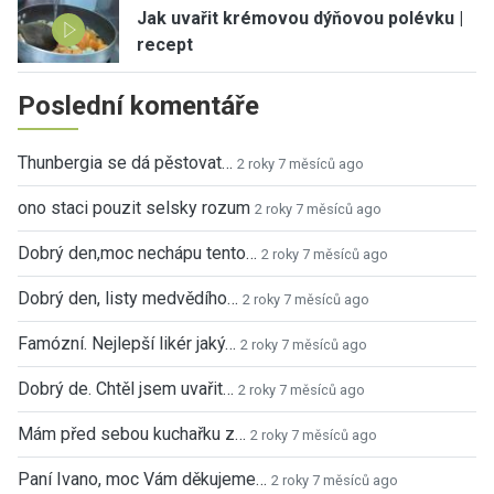
Jak uvařit krémovou dýňovou polévku |
recept
Poslední komentáře
Thunbergia se dá pěstovat…
2 roky 7 měsíců ago
ono staci pouzit selsky rozum
2 roky 7 měsíců ago
Dobrý den,moc nechápu tento…
2 roky 7 měsíců ago
Dobrý den, listy medvědího…
2 roky 7 měsíců ago
Famózní. Nejlepší likér jaký…
2 roky 7 měsíců ago
Dobrý de. Chtěl jsem uvařit…
2 roky 7 měsíců ago
Mám před sebou kuchařku z…
2 roky 7 měsíců ago
Paní Ivano, moc Vám děkujeme…
2 roky 7 měsíců ago