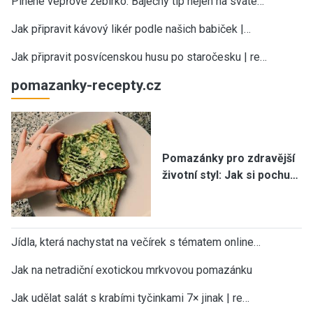
Plněné vepřové žebírko: Báječný tip nejen na sváte…
Jak připravit kávový likér podle našich babiček |…
Jak připravit posvícenskou husu po staročesku | re…
pomazanky-recepty.cz
Pomazánky pro zdravější
životní styl: Jak si pochu…
Jídla, která nachystat na večírek s tématem online…
Jak na netradiční exotickou mrkvovou pomazánku
Jak udělat salát s krabími tyčinkami 7× jinak | re…