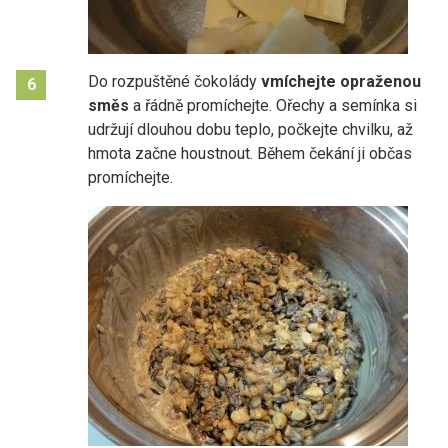
Do rozpuštěné čokolády
vmíchejte opraženou
6
směs
a řádně promíchejte. Ořechy a semínka si
udržují dlouhou dobu teplo, počkejte chvilku, až
hmota začne houstnout. Během čekání ji občas
promíchejte.