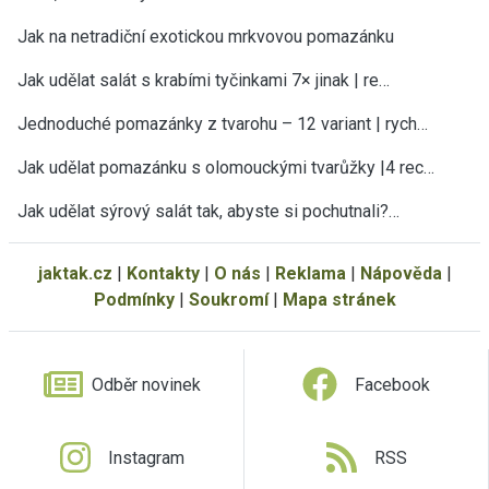
Jak na netradiční exotickou mrkvovou pomazánku
Jak udělat salát s krabími tyčinkami 7× jinak | re…
Jednoduché pomazánky z tvarohu – 12 variant | rych…
Jak udělat pomazánku s olomouckými tvarůžky |4 rec…
Jak udělat sýrový salát tak, abyste si pochutnali?…
jaktak.cz
|
Kontakty
|
O nás
|
Reklama
|
Nápověda
|
Podmínky
|
Soukromí
|
Mapa stránek
Odběr novinek
Facebook
Instagram
RSS