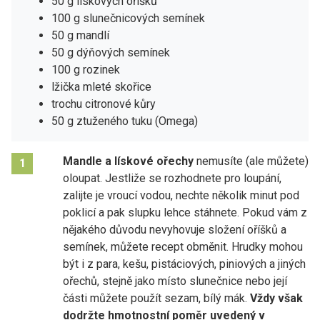
50 g lískových oříšků
100 g slunečnicových semínek
50 g mandlí
50 g dýňových semínek
100 g rozinek
lžička mleté skořice
trochu citronové kůry
50 g ztuženého tuku (Omega)
Mandle a lískové ořechy
nemusíte (ale můžete)
1
oloupat. Jestliže se rozhodnete pro loupání,
zalijte je vroucí vodou, nechte několik minut pod
poklicí a pak slupku lehce stáhnete. Pokud vám z
nějakého důvodu nevyhovuje složení oříšků a
semínek, můžete recept obměnit. Hrudky mohou
být i z para, kešu, pistáciových, piniových a jiných
ořechů, stejně jako místo slunečnice nebo její
části můžete použít sezam, bílý mák.
Vždy však
dodržte hmotnostní poměr uvedený v