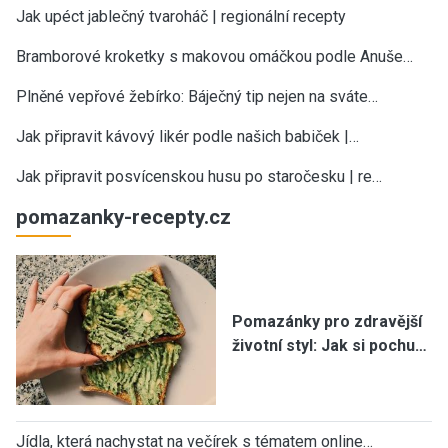
Jak upéct jablečný tvaroháč | regionální recepty
Bramborové kroketky s makovou omáčkou podle Anuše…
Plněné vepřové žebírko: Báječný tip nejen na sváte…
Jak připravit kávový likér podle našich babiček |…
Jak připravit posvícenskou husu po staročesku | re…
pomazanky-recepty.cz
Pomazánky pro zdravější
životní styl: Jak si pochu…
Jídla, která nachystat na večírek s tématem online…