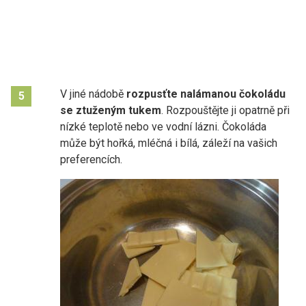
V jiné nádobě
rozpusťte nalámanou čokoládu
5
se ztuženým tukem
. Rozpouštějte ji opatrně při
nízké teplotě nebo ve vodní lázni. Čokoláda
může být hořká, mléčná i bílá, záleží na vašich
preferencích.