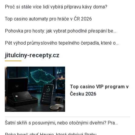
Proč si stále více lidí vybírá přípravu kávy doma?
Top casino automaty pro hráče v ČR 2026
Pohovka pro hosty: jak vybrat pohodlné přespání be…
Pět výhod průmyslového tepelného čerpadla, které o…
jitulciny-recepty.cz
Top casino VIP program v
Česku 2026
Šatní skříň s posuvnými, nebo otočnými dveřmi? Pra…
Poke bowl: chuť Havaje, která dobývá Prahu