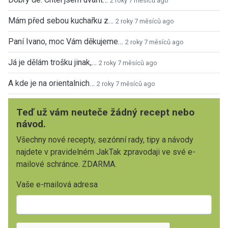
2 roky 7 měsíců ago
Mám před sebou kuchařku z…
2 roky 7 měsíců ago
Paní Ivano, moc Vám děkujeme…
2 roky 7 měsíců ago
Já je dělám trošku jinak,…
2 roky 7 měsíců ago
A kde je na orientalnich…
2 roky 7 měsíců ago
Teď už vám neuteče žádný recept nebo
návod.
Všechny nové recepty, sezónní rady, tipy a návody
najdete v pravidelném JakTak zpravodaji ve své e-
mailové schránce. ZDARMA.
Vaše e-mailová adresa