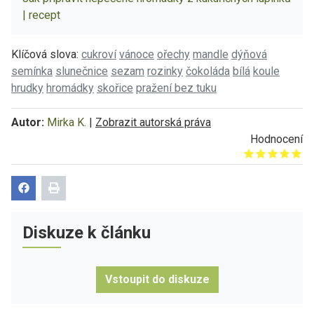
| recept
Klíčová slova:
cukroví
vánoce
ořechy
mandle
dýňová
semínka
slunečnice
sezam
rozinky
čokoláda
bílá
koule
hrudky
hromádky
skořice
pražení bez tuku
Autor:
Mirka K.
|
Zobrazit autorská práva
Hodnocení
Give it 1/5
Give it 2/5
Give it 3/5
Give it 4/5
Give it 5/5
Diskuze k článku
Vstoupit do diskuze