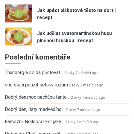
Jak upéct piškotové těsto na dort |
recept
Jak udělat svatomartinskou husu
plněnou hruškou | recept
Poslední komentáře
Thunbergia se dá pěstovat…
2 roky 7 měsíců ago
ono staci pouzit selsky rozum
2 roky 7 měsíců ago
Dobrý den,moc nechápu tento…
2 roky 7 měsíců ago
Dobrý den, listy medvědího…
2 roky 7 měsíců ago
Famózní. Nejlepší likér jaký…
2 roky 7 měsíců ago
Dobrý de. Chtěl jsem uvařit…