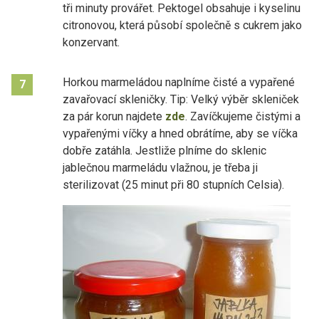
tři minuty provářet. Pektogel obsahuje i kyselinu
citronovou, která působí společně s cukrem jako
konzervant.
Horkou marmeládou naplníme čisté a vypařené
7
zavařovací skleničky. Tip: Velký výběr skleniček
za pár korun najdete
zde
. Zavíčkujeme čistými a
vypařenými víčky a hned obrátíme, aby se víčka
dobře zatáhla. Jestliže plníme do sklenic
jablečnou marmeládu vlažnou, je třeba ji
sterilizovat (25 minut při 80 stupních Celsia).