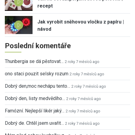
recept
Jak vyrobit sněhovou vločku z papíru |
návod
Poslední komentáře
Thunbergia se dá pěstovat…
2 roky 7 měsíců ago
ono staci pouzit selsky rozum
2 roky 7 měsíců ago
Dobrý den,moc nechápu tento…
2 roky 7 měsíců ago
Dobrý den, listy medvědího…
2 roky 7 měsíců ago
Famózní. Nejlepší likér jaký…
2 roky 7 měsíců ago
Dobrý de. Chtěl jsem uvařit…
2 roky 7 měsíců ago