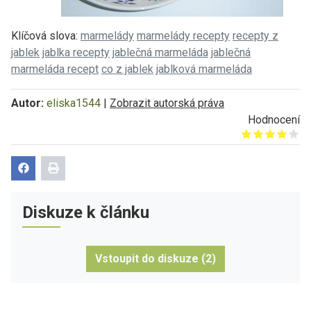
Klíčová slova:
marmelády
marmelády recepty
recepty z
jablek
jablka recepty
jablečná marmeláda
jablečná
marmeláda recept
co z jablek
jablková marmeláda
Autor:
eliska1544
|
Zobrazit autorská práva
Hodnocení
Give it 1/5
Give it 2/5
Give it 3/5
Give it 4/5
Give it 5/5
Diskuze k článku
Vstoupit do diskuze (2)