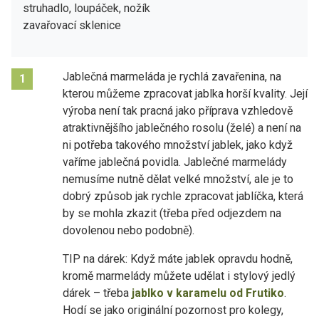
struhadlo, loupáček, nožík
zavařovací sklenice
Jablečná marmeláda je rychlá zavařenina, na
1
kterou můžeme zpracovat jablka horší kvality. Její
výroba není tak pracná jako příprava vzhledově
atraktivnějšího jablečného rosolu (želé) a není na
ni potřeba takového množství jablek, jako když
vaříme jablečná povidla. Jablečné marmelády
nemusíme nutně dělat velké množství, ale je to
dobrý způsob jak rychle zpracovat jablíčka, která
by se mohla zkazit (třeba před odjezdem na
dovolenou nebo podobně).
TIP na dárek: Když máte jablek opravdu hodně,
kromě marmelády můžete udělat i stylový jedlý
dárek – třeba
jablko v karamelu od Frutiko
.
Hodí se jako originální pozornost pro kolegy,