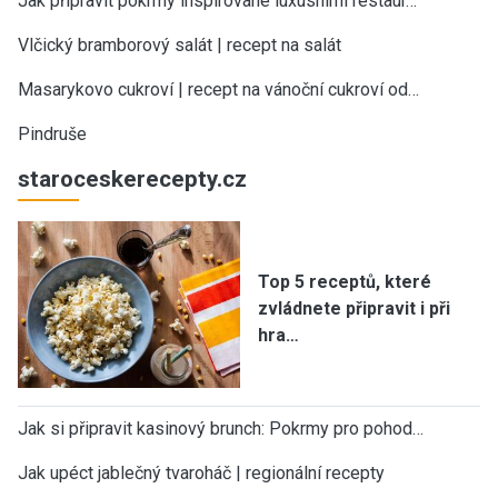
Jak připravit pokrmy inspirované luxusními restaur…
Vlčický bramborový salát | recept na salát
Masarykovo cukroví | recept na vánoční cukroví od…
Pindruše
staroceskerecepty.cz
Top 5 receptů, které
zvládnete připravit i při
hra…
Jak si připravit kasinový brunch: Pokrmy pro pohod…
Jak upéct jablečný tvaroháč | regionální recepty