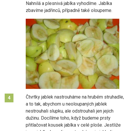
Nahnilá a plesnivá jablka vyhodíme. Jablka
zbavíme jadřinců, případně také oloupeme.
Čtvrtky jablek nastrouháme na hrubém struhadle,
4
a to tak, abychom u neoloupaných jablek
nestrouhali slupku, ale odstrouhali jen jejich
dužinu. Docílíme toho, když budeme prsty
přitlačovat kousek jablka v celé ploše. Jestliže