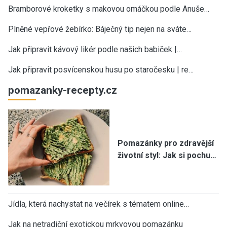
Bramborové kroketky s makovou omáčkou podle Anuše…
Plněné vepřové žebírko: Báječný tip nejen na sváte…
Jak připravit kávový likér podle našich babiček |…
Jak připravit posvícenskou husu po staročesku | re…
pomazanky-recepty.cz
Pomazánky pro zdravější
životní styl: Jak si pochu…
Jídla, která nachystat na večírek s tématem online…
Jak na netradiční exotickou mrkvovou pomazánku