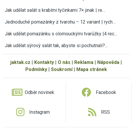
Jak udělat salát s krabími tyčinkami 7× jinak | re…
Jednoduché pomazánky z tvarohu – 12 variant | rych…
Jak udělat pomazánku s olomouckými tvarůžky |4 rec…
Jak udělat sýrový salát tak, abyste si pochutnali?…
jaktak.cz
|
Kontakty
|
O nás
|
Reklama
|
Nápověda
|
Podmínky
|
Soukromí
|
Mapa stránek
Odběr novinek
Facebook
Instagram
RSS