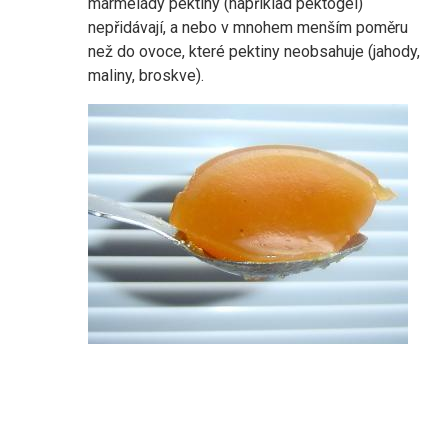
marmelády pektiny (například pektogel)
nepřidávají, a nebo v mnohem menším poměru
než do ovoce, které pektiny neobsahuje (jahody,
maliny, broskve).