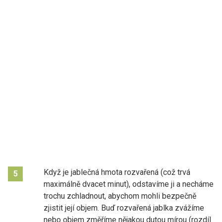
Když je jablečná hmota rozvařená (což trvá
5
maximálně dvacet minut), odstavíme ji a necháme
trochu zchladnout, abychom mohli bezpečně
zjistit její objem. Buď rozvařená jablka zvážíme
nebo objem změříme nějakou dutou mírou (rozdíl