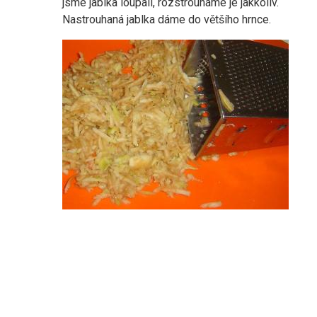
jsme jablka loupali, rozstrouháme je jakkoliv.
Nastrouhaná jablka dáme do většího hrnce.