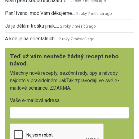
Mám před sebou kuchařku z…
2 roky 7 měsíců ago
Paní Ivano, moc Vám děkujeme…
2 roky 7 měsíců ago
Já je dělám trošku jinak,…
2 roky 7 měsíců ago
A kde je na orientalnich…
2 roky 7 měsíců ago
Teď už vám neuteče žádný recept nebo
návod.
Všechny nové recepty, sezónní rady, tipy a návody
najdete v pravidelném JakTak zpravodaji ve své e-
mailové schránce. ZDARMA.
Vaše e-mailová adresa