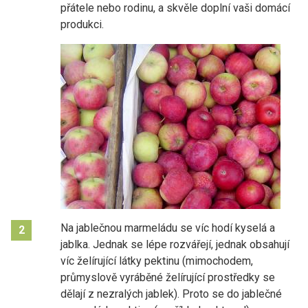
přátele nebo rodinu, a skvěle doplní vaši domácí
produkci.
Na jablečnou marmeládu se víc hodí kyselá a
2
jablka. Jednak se lépe rozvářejí, jednak obsahují
víc želírující látky pektinu (mimochodem,
průmyslově vyráběné želírující prostředky se
dělají z nezralých jablek). Proto se do jablečné