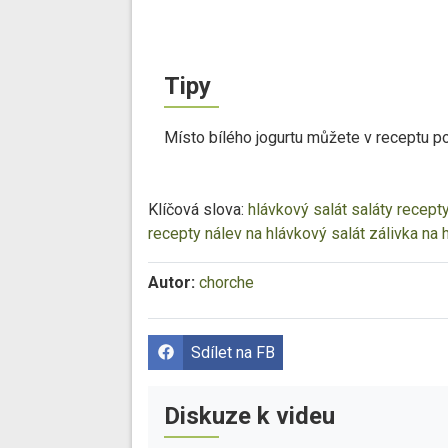
Tipy
Místo bílého jogurtu můžete v receptu p
Klíčová slova:
hlávkový salát
saláty recept
recepty
nálev na hlávkový salát
zálivka na 
Autor:
chorche
Sdílet na FB
Diskuze k videu