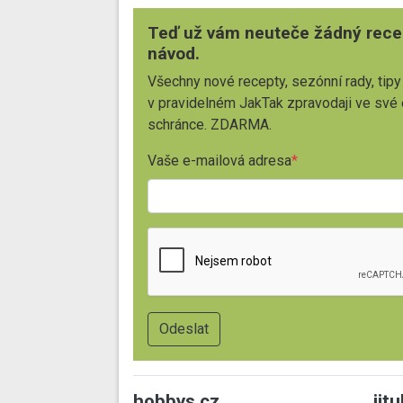
Teď už vám neuteče žádný rece
návod.
Všechny nové recepty, sezónní rady, tipy
v pravidelném JakTak zpravodaji ve své
schránce. ZDARMA.
Vaše e-mailová adresa
hobbys.cz
jit