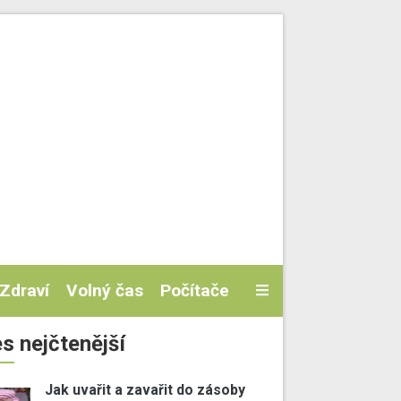
Zdraví
Volný čas
Počítače
s nejčtenější
Jak uvařit a zavařit do zásoby