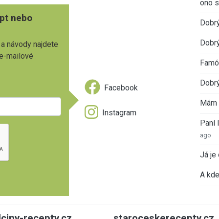
ono s
pt nebo
Dobr
Dobrý
 a návody najdete
 e-mailové
Famóz
Dobrý
Facebook
Mám 
Instagram
Paní
ago
Já je
A kde
ulciny-recepty.cz
staroceskerecepty.cz