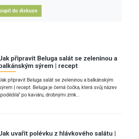
oupit do diskuze
Jak připravit Beluga salát se zeleninou a
balkánským sýrem | recept
Jak připravit Beluga salát se zeleninou a balkánským
sýrem | recept. Beluga je černá čočka, která svůj název
„podědila“ po kaviáru, drobnými zrnk…
Jak uvařit polévku z hlávkového salátu |