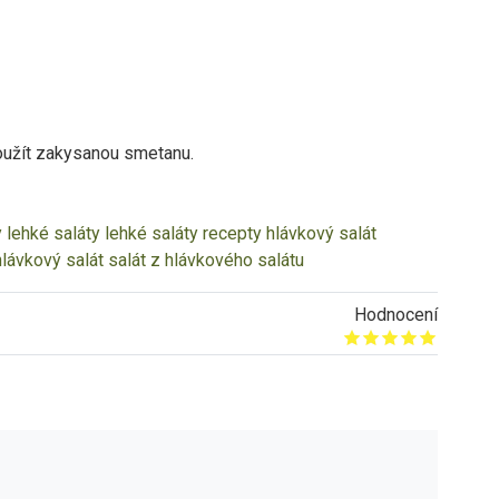
oužít zakysanou smetanu.
y
lehké saláty
lehké saláty recepty
hlávkový salát
hlávkový salát
salát z hlávkového salátu
Hodnocení
Give it 1/5
Give it 2/5
Give it 3/5
Give it 4/5
Give it 5/5