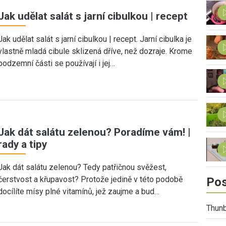
Jak udělat salát s jarní cibulkou | recept
Jak udělat salát s jarní cibulkou | recept. Jarní cibulka je
vlastně mladá cibule sklizená dříve, než dozraje. Krome
podzemní části se používají i jej…
Jak dát salátu zelenou? Poradíme vám! |
rady a tipy
Jak dát salátu zelenou? Tedy patřičnou svěžest,
čerstvost a křupavost? Protože jedině v této podobě
Pos
docílíte mísy plné vitamínů, jež zaujme a bud…
Thunb