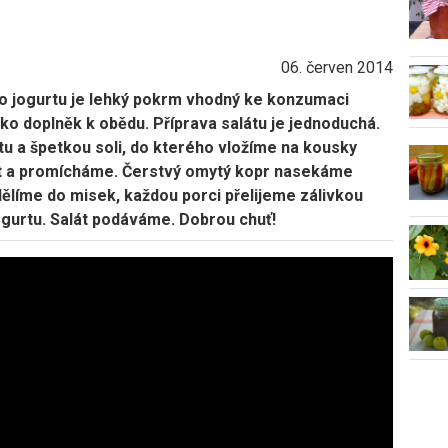
06. červen 2014
ého jogurtu je lehký pokrm vhodný ke konzumaci
o doplněk k obědu. Příprava salátu je jednoduchá.
tu a špetkou soli, do kterého vložíme na kousky
át a promícháme. Čerstvý omytý kopr nasekáme
ělíme do misek, každou porci přelijeme zálivkou
ogurtu. Salát podáváme. Dobrou chuť!