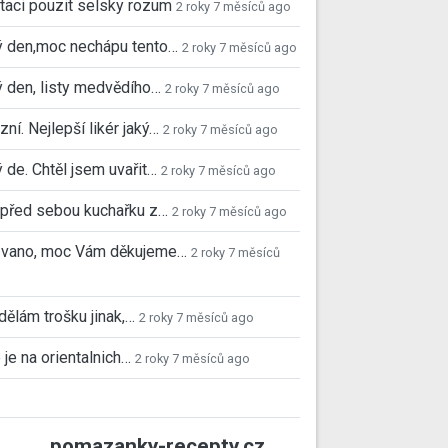
taci pouzit selsky rozum
2 roky 7 měsíců ago
ý den,moc nechápu tento…
2 roky 7 měsíců ago
 den, listy medvědího…
2 roky 7 měsíců ago
ní. Nejlepší likér jaký…
2 roky 7 měsíců ago
 de. Chtěl jsem uvařit…
2 roky 7 měsíců ago
před sebou kuchařku z…
2 roky 7 měsíců ago
 Ivano, moc Vám děkujeme…
2 roky 7 měsíců
 dělám trošku jinak,…
2 roky 7 měsíců ago
 je na orientalnich…
2 roky 7 měsíců ago
pomazanky-recepty.cz