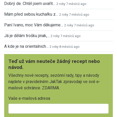
Dobrý de. Chtěl jsem uvařit…
2 roky 7 měsíců ago
Mám před sebou kuchařku z…
2 roky 7 měsíců ago
Paní Ivano, moc Vám děkujeme…
2 roky 7 měsíců ago
Já je dělám trošku jinak,…
2 roky 7 měsíců ago
A kde je na orientalnich…
2 roky 8 měsíců ago
Teď už vám neuteče žádný recept nebo
návod.
Všechny nové recepty, sezónní rady, tipy a návody
najdete v pravidelném JakTak zpravodaji ve své e-
mailové schránce. ZDARMA.
Vaše e-mailová adresa