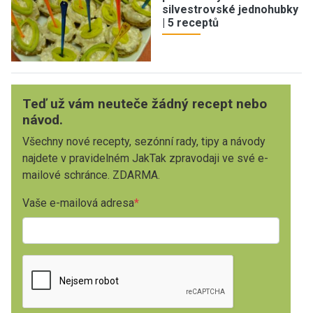
silvestrovské jednohubky
| 5 receptů
Teď už vám neuteče žádný recept nebo
návod.
Všechny nové recepty, sezónní rady, tipy a návody
najdete v pravidelném JakTak zpravodaji ve své e-
mailové schránce. ZDARMA.
Vaše e-mailová adresa