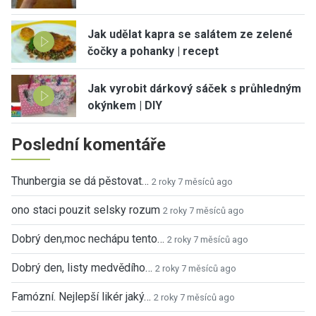
Jak udělat kapra se salátem ze zelené
čočky a pohanky | recept
Jak vyrobit dárkový sáček s průhledným
okýnkem | DIY
Poslední komentáře
Thunbergia se dá pěstovat…
2 roky 7 měsíců ago
ono staci pouzit selsky rozum
2 roky 7 měsíců ago
Dobrý den,moc nechápu tento…
2 roky 7 měsíců ago
Dobrý den, listy medvědího…
2 roky 7 měsíců ago
Famózní. Nejlepší likér jaký…
2 roky 7 měsíců ago