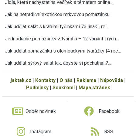
Jídla, která nachystat na večírek s tématem online…
Jak na netradiční exotickou mrkvovou pomazánku
Jak udělat salát s krabími tyčinkami 7× jinak | re…
Jednoduché pomazánky z tvarohu – 12 variant | rych…
Jak udělat pomazánku s olomouckými tvarůžky |4 rec…
Jak udělat sýrový salát tak, abyste si pochutnali?…
jaktak.cz
|
Kontakty
|
O nás
|
Reklama
|
Nápověda
|
Podmínky
|
Soukromí
|
Mapa stránek
Odběr novinek
Facebook
Instagram
RSS