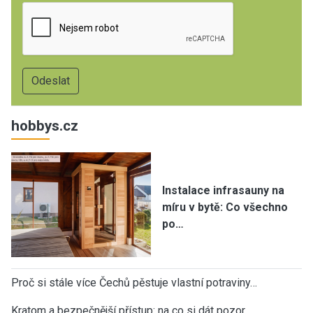
hobbys.cz
Instalace infrasauny na
míru v bytě: Co všechno
po…
Proč si stále více Čechů pěstuje vlastní potraviny…
Kratom a bezpečnější přístup: na co si dát pozor,…