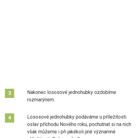
Nakonec lososové jednohubky ozdobíme
3
rozmarýnem.
Lososové jednohubky podáváme u příležitosti
4
oslav příchodu Nového roku, pochutnat si na nich
však můžeme i při jakékoli jiné významné