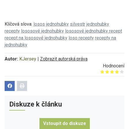
Klíčová slova:
losos
jednohubky
silvestr
jednohubky
recepty
lososové jednohubky
lososové jednohubky recept
recept na lososové jednohubky
loso recepty
recepty na
jednohubky
Autor:
KJersey
|
Zobrazit autorská práva
Hodnocení
Give it 1/5
Give it 2/5
Give it 3/5
Give it 4/5
Give it 5/5
Diskuze k článku
Vstoupit do diskuze