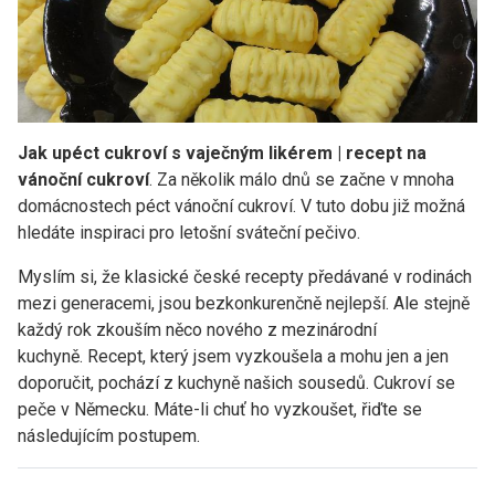
Jak upéct cukroví s vaječným likérem | recept na
vánoční cukroví
. Za několik málo dnů se začne v mnoha
domácnostech péct vánoční cukroví. V tuto dobu již možná
hledáte inspiraci pro letošní sváteční pečivo.
Myslím si, že klasické české recepty předávané v rodinách
mezi generacemi, jsou bezkonkurenčně nejlepší. Ale stejně
každý rok zkouším něco nového z mezinárodní
kuchyně. Recept, který jsem vyzkoušela a mohu jen a jen
doporučit, pochází z kuchyně našich sousedů. Cukroví se
peče v Německu. Máte-li chuť ho vyzkoušet, řiďte se
následujícím postupem.