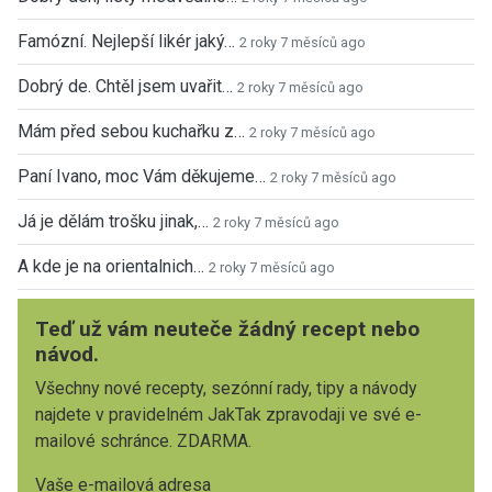
Famózní. Nejlepší likér jaký…
2 roky 7 měsíců ago
Dobrý de. Chtěl jsem uvařit…
2 roky 7 měsíců ago
Mám před sebou kuchařku z…
2 roky 7 měsíců ago
Paní Ivano, moc Vám děkujeme…
2 roky 7 měsíců ago
Já je dělám trošku jinak,…
2 roky 7 měsíců ago
A kde je na orientalnich…
2 roky 7 měsíců ago
Teď už vám neuteče žádný recept nebo
návod.
Všechny nové recepty, sezónní rady, tipy a návody
najdete v pravidelném JakTak zpravodaji ve své e-
mailové schránce. ZDARMA.
Vaše e-mailová adresa