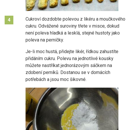
Cukroví dozdobte polevou z likéru a moučkového
4
cukru. Odvážené suroviny třete v misce, dokud
není poleva hladká a lesklá, stejné hustoty jako
poleva na perníčky.
Je-li moc hustá, přidejte likér, řídkou zahustíte
přidáním cukru. Polevu na jednotlivé kousky
můžete nastříkat jednorázovým sáčkem na
zdobení perníků. Dostanou se v domácích
potřebách a jsou moc šikovné.