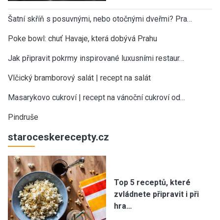
Šatní skříň s posuvnými, nebo otočnými dveřmi? Pra…
Poke bowl: chuť Havaje, která dobývá Prahu
Jak připravit pokrmy inspirované luxusními restaur…
Vlčický bramborový salát | recept na salát
Masarykovo cukroví | recept na vánoční cukroví od…
Pindruše
staroceskerecepty.cz
Top 5 receptů, které
zvládnete připravit i při
hra…