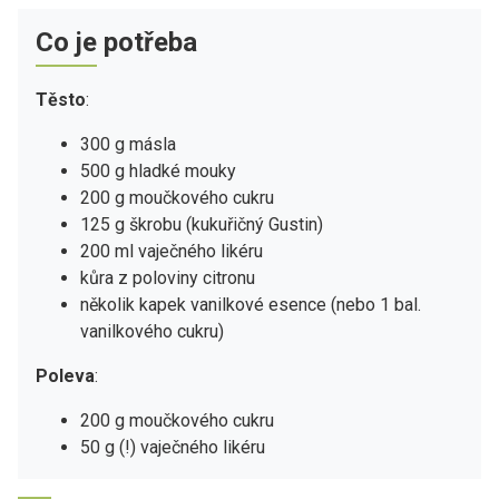
Co je potřeba
Těsto
:
300 g másla
500 g hladké mouky
200 g moučkového cukru
125 g škrobu (kukuřičný Gustin)
200 ml vaječného likéru
kůra z poloviny citronu
několik kapek vanilkové esence (nebo 1 bal.
vanilkového cukru)
Poleva
:
200 g moučkového cukru
50 g (!) vaječného likéru