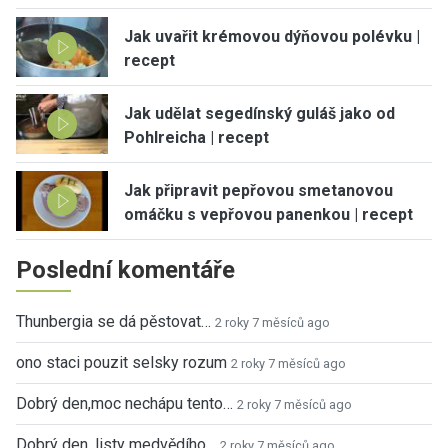
Jak uvařit krémovou dýňovou polévku |
recept
Jak udělat segedínský guláš jako od
Pohlreicha | recept
Jak připravit pepřovou smetanovou
omáčku s vepřovou panenkou | recept
Poslední komentáře
Thunbergia se dá pěstovat…
2 roky 7 měsíců ago
ono staci pouzit selsky rozum
2 roky 7 měsíců ago
Dobrý den,moc nechápu tento…
2 roky 7 měsíců ago
Dobrý den, listy medvědího…
2 roky 7 měsíců ago