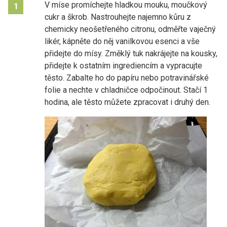
V míse promíchejte hladkou mouku, moučkový
1
cukr a škrob. Nastrouhejte najemno kůru z
chemicky neošetřeného citronu, odměřte vaječný
likér, kápněte do něj vanilkovou esenci a vše
přidejte do mísy. Změklý tuk nakrájejte na kousky,
přidejte k ostatním ingrediencím a vypracujte
těsto. Zabalte ho do papíru nebo potravinářské
folie a nechte v chladničce odpočinout. Stačí 1
hodina, ale těsto můžete zpracovat i druhý den.