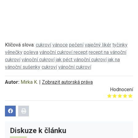
Klíčová slova:
cukroví
vánoce
pečení
vaječný likér
tyčinky
věnečky
poleva
vánoční cukroví recept
recept na vánoční
cukroví
vánoční cukroví
jak péct vánoční cukroví
jak na
vánoční sušenky
cukroví
vánoční cukroví
Autor:
Mirka K.
|
Zobrazit autorská práva
Hodnocení
Give it 1/5
Give it 2/5
Give it 3/5
Give it 4/5
Give it 5/5
Diskuze k článku