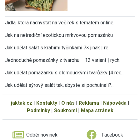
Jídla, která nachystat na večírek s tématem online…
Jak na netradiční exotickou mrkvovou pomazánku
Jak udělat salát s krabími tyčinkami 7× jinak | re…
Jednoduché pomazánky z tvarohu – 12 variant | rych…
Jak udělat pomazánku s olomouckými tvarůžky |4 rec…
Jak udělat sýrový salát tak, abyste si pochutnali?…
jaktak.cz
|
Kontakty
|
O nás
|
Reklama
|
Nápověda
|
Podmínky
|
Soukromí
|
Mapa stránek
Odběr novinek
Facebook