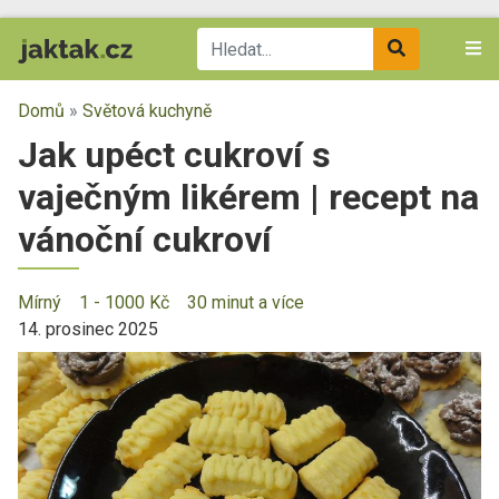
Domů
»
Světová kuchyně
Jak upéct cukroví s
vaječným likérem | recept na
vánoční cukroví
Mírný
1 - 1000 Kč
30 minut a více
14. prosinec 2025